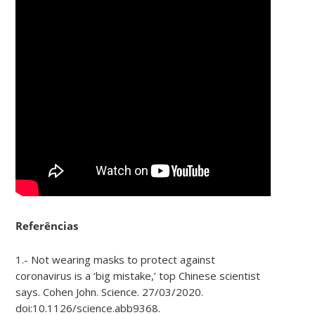
Referências
1.- Not wearing masks to protect against
coronavirus is a ‘big mistake,’ top Chinese scientist
says. Cohen John. Science. 27/03/2020.
doi:10.1126/science.abb9368.