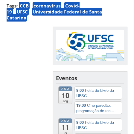
Tags:
CCB
coronavírus
Covid-
19
UFSC
Universidade Federal de Santa
Catarina
Eventos
AGO
9:00
Feira do Livro da
10
UFSC
seg
19:00
Cine paredão:
programação de rec...
AGO
9:00
Feira do Livro da
11
UFSC
ter