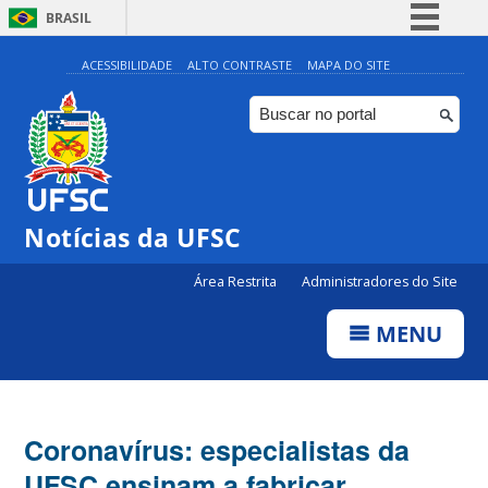
BRASIL
Simplifique!
ACESSIBILIDADE
ALTO CONTRASTE
MAPA DO SITE
Comunica BR
Participe
Acesso à informação
Legislação
Notícias da UFSC
Canais
Área Restrita
Administradores do Site
MENU
Coronavírus: especialistas da
UFSC ensinam a fabricar