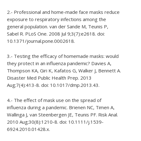
2.- Professional and home-made face masks reduce
exposure to respiratory infections among the
general population. van der Sande M, Teunis P,
Sabel R. PLoS One. 2008 Jul 9;3(7):e2618. doi:
10.1371/journal.pone.0002618.
3.- Testing the efficacy of homemade masks: would
they protect in an influenza pandemic? Davies A,
Thompson KA, Giri K, Kafatos G, Walker J, Bennett A.
Disaster Med Public Health Prep. 2013
Aug;7(4):413-8. doi: 10.1017/dmp.2013.43.
4.- The effect of mask use on the spread of
influenza during a pandemic. Brienen NC, Timen A,
Wallinga J, van Steenbergen JE, Teunis PF. Risk Anal.
2010 Aug;30(8):1210-8. doi: 10.1111/j.1539-
6924.2010.01428.x.