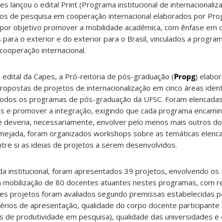
lançou o edital Print (Programa institucional de internacionaliz
etos de pesquisa em cooperação internacional elaborados por Pr
por objetivo promover a mobilidade acadêmica, com ênfase em 
ara o exterior e do exterior para o Brasil, vinculados a progra
ooperação internacional.
edital da Capes, a Pró-reitoria de pós-graduação (
Propg
) elabo
opostas de projetos de internacionalização em cinco áreas iden
 a todos os programas de pós-graduação da UFSC. Foram elencada
as e promover a integração, exigindo que cada programa encami
 deveria, necessariamente, envolver pelo menos mais outros do
almejada, foram organizados workshops sobre as temáticas elenca
re si as ideias de projetos a serem desenvolvidos.
da institucional, foram apresentados 39 projetos, envolvendo o
mobilização de 80 docentes atuantes nestes programas, com re
stes projetos foram avaliados segundo premissas estabelecidas 
térios de apresentação, qualidade do corpo docente participante
lsas de produtividade em pesquisa), qualidade das universidades 