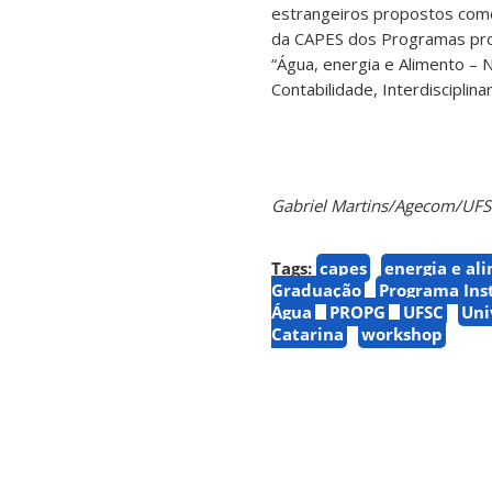
estrangeiros propostos como 
da CAPES dos Programas prop
“Água, energia e Alimento –
Contabilidade, Interdisciplin
Gabriel Martins/Agecom/UF
Tags:
capes
energia e al
Graduação
Programa Inst
Água
PROPG
UFSC
Uni
Catarina
workshop