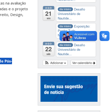
as na avaliação
AGO
adas e o projeto
Desafio
dia inteiro
21
Universitário de
eito, Design,
Nautide...
sex
Exposição:
dia inteiro
Perder Tudo.
Novament...
AGO
Desafio
dia inteiro
22
Universitário de
Nautide...
sáb
de Pós-
Adicionar
Ver calendário