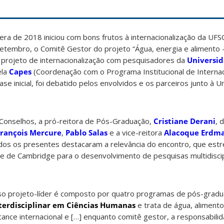
ra de 2018 iniciou com bons frutos à internacionalização da UF
etembro, o Comitê Gestor do projeto “Água, energia e alimento 
o projeto de internacionalização com pesquisadores da
Universi
ela
Capes
(Coordenação com o Programa Institucional de Internac
fase inicial, foi debatido pelos envolvidos e os parceiros junto à 
s Conselhos, a pró-reitora de Pós-Graduação,
Cristiane Derani
, 
François Mercure
,
Pablo Salas
e a vice-reitora
Alacoque Erdm
dos os presentes destacaram a relevância do encontro, que estr
de de Cambridge para o desenvolvimento de pesquisas multidisci
osso projeto-líder é composto por quatro programas de pós-grad
terdisciplinar em Ciências Humanas
e trata de água, aliment
alcance internacional e […] enquanto comitê gestor, a responsabili