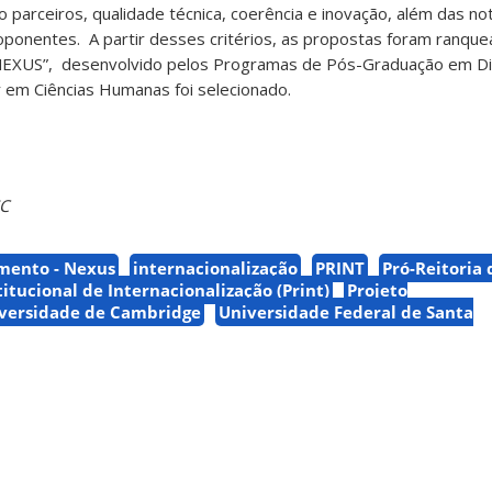
parceiros, qualidade técnica, coerência e inovação, além das not
onentes. A partir desses critérios, as propostas foram ranque
 NEXUS”, desenvolvido pelos Programas de Pós-Graduação em Dir
ar em Ciências Humanas foi selecionado.
SC
imento - Nexus
internacionalização
PRINT
Pró-Reitoria 
itucional de Internacionalização (Print)
Projeto
versidade de Cambridge
Universidade Federal de Santa