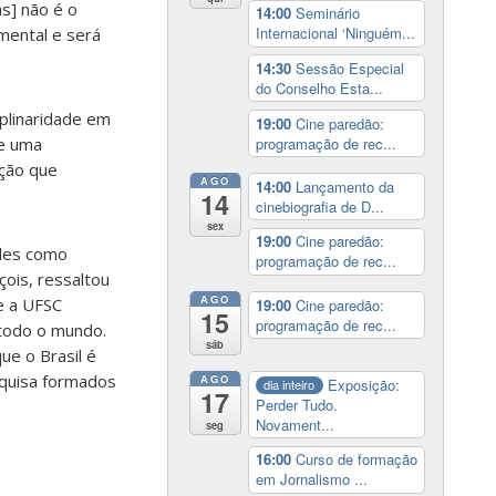
s] não é o
14:00
Seminário
Internacional ‘Ninguém...
mental e será
14:30
Sessão Especial
do Conselho Esta...
iplinaridade em
19:00
Cine paredão:
programação de rec...
te uma
ição que
AGO
14:00
Lançamento da
14
cinebiografia de D...
sex
19:00
Cine paredão:
ades como
programação de rec...
ois, ressaltou
AGO
e a UFSC
19:00
Cine paredão:
15
programação de rec...
todo o mundo.
sáb
e o Brasil é
esquisa formados
AGO
Exposição:
dia inteiro
17
Perder Tudo.
Novament...
seg
16:00
Curso de formação
em Jornalismo ...