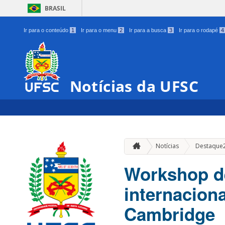
BRASIL
Ir para o conteúdo
1
Ir para o menu
2
Ir para a busca
3
Ir para o rodapé
4
Notícias da UFSC
Notícias
Destaque
Workshop de
internacion
Cambridge