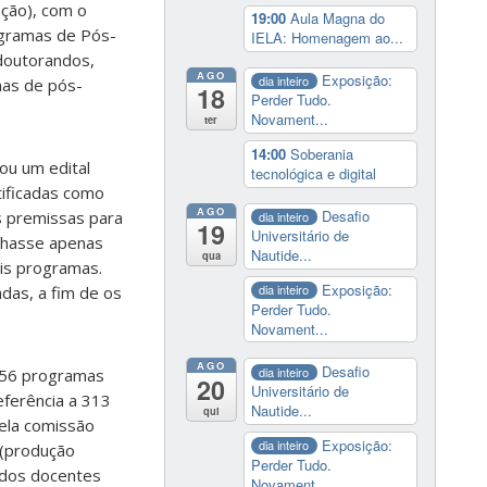
ação), com o
19:00
Aula Magna do
ogramas de Pós-
IELA: Homenagem ao...
doutorandos,
AGO
Exposição:
dia inteiro
mas de pós-
18
Perder Tudo.
Novament...
ter
14:00
Soberania
rou um edital
tecnológica e digital
tificadas como
AGO
Desafio
s premissas para
dia inteiro
19
Universitário de
nhasse apenas
Nautide...
qua
is programas.
Exposição:
dia inteiro
das, a fim de os
Perder Tudo.
Novament...
AGO
Desafio
dia inteiro
s 56 programas
20
Universitário de
ferência a 313
Nautide...
qui
pela comissão
Exposição:
dia inteiro
 (produção
Perder Tudo.
e dos docentes
Novament...