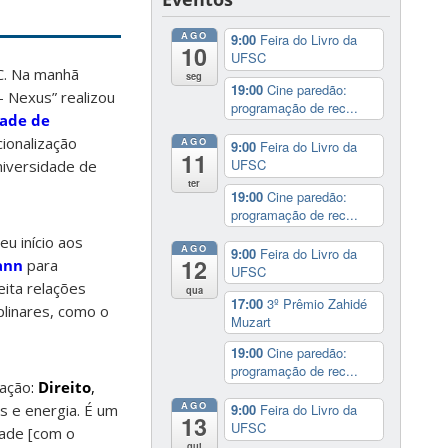
AGO
9:00
Feira do Livro da
10
UFSC
SC. Na manhã
seg
19:00
Cine paredão:
– Nexus” realizou
programação de rec...
dade de
ionalização
AGO
9:00
Feira do Livro da
11
UFSC
Universidade de
ter
19:00
Cine paredão:
programação de rec...
deu início aos
AGO
9:00
Feira do Livro da
12
ann
para
UFSC
eita relações
qua
17:00
3º Prêmio Zahidé
plinares, como o
Muzart
19:00
Cine paredão:
programação de rec...
uação
:
Direito
,
AGO
os e energia. É um
9:00
Feira do Livro da
13
UFSC
dade [com o
qui