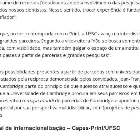
volume de recursos [destinados ao desenvolvimento das pesquisa
los nossos cientistas. Nesse sentido, trocar experiência é funda
fiador”.
que, ao ser contemplada com o Print, a UFSC avança na interdisc
grandes parceiros. Segundo a vice-reitora “não se busca somen
ada, com visibilidade, mas também galgar o espaço de uma institu
 países a partir de parcerias e grandes pesquisas”.
s possibilidades presentes a partir de parcerias com universid
aciados pela recíproca demonstrada pelos convidados. Jean-Franç
 Cambridge parte do princípio de que sucesso atrai sucesso e qu
que a Universidade de Cambridge procura em seus parceiros em 
apresentou o
mapa mundi
de parcerias de Cambridge e apontou qu
special por sua perspectiva multidisciplinar, com [projetos de p
s.
al de internacionalização – Capes-Print/UFSC