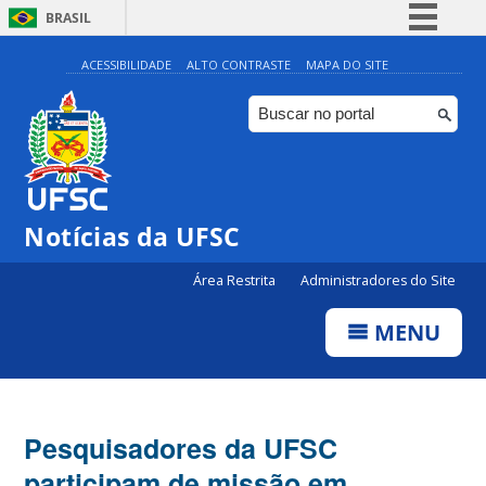
BRASIL
Simplifique!
ACESSIBILIDADE
ALTO CONTRASTE
MAPA DO SITE
Comunica BR
Participe
Acesso à informação
Legislação
Notícias da UFSC
Canais
Área Restrita
Administradores do Site
MENU
Pesquisadores da UFSC
participam de missão em