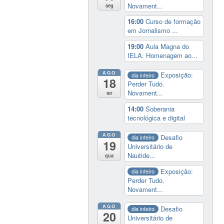
Novament...
seg
16:00
Curso de formação
em Jornalismo ...
19:00
Aula Magna do
IELA: Homenagem ao...
AGO
Exposição:
dia inteiro
18
Perder Tudo.
Novament...
ter
14:00
Soberania
tecnológica e digital
AGO
Desafio
dia inteiro
19
Universitário de
Nautide...
qua
Exposição:
dia inteiro
Perder Tudo.
Novament...
AGO
Desafio
dia inteiro
20
Universitário de