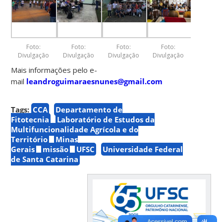
Foto:
Foto:
Foto:
Foto:
Divulgação
Divulgação
Divulgação
Divulgação
Mais informações pelo e-
mail
leandroguimaraesnunes@gmail.com
Tags:
CCA
Departamento de
Fitotecnia
Laboratório de Estudos da
Multifuncionalidade Agrícola e do
Território
Minas
Gerais
missão
UFSC
Universidade Federal
de Santa Catarina