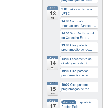
AGO
9:00
Feira do Livro da
13
UFSC
qui
14:00
Seminário
Internacional ‘Ninguém...
14:30
Sessão Especial
do Conselho Esta...
19:00
Cine paredão:
programação de rec...
AGO
14:00
Lançamento da
14
cinebiografia de D...
sex
19:00
Cine paredão:
programação de rec...
AGO
19:00
Cine paredão:
15
programação de rec...
sáb
AGO
Exposição:
dia inteiro
17
Perder Tudo.