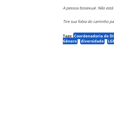
A pessoa bissexual. Não est
Tire sua fobia do caminho 
Tags:
Coordenadoria de Di
Gênero
diversidade
LG