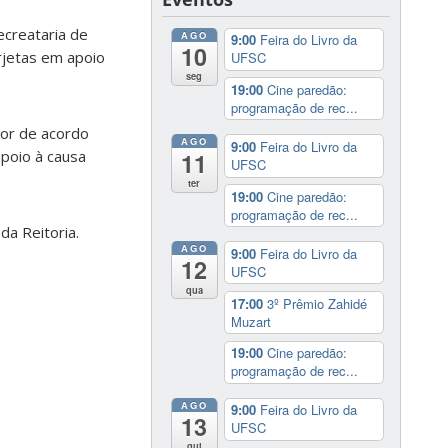
ecreataria de
AGO
9:00
Feira do Livro da
10
rjetas em apoio
UFSC
seg
19:00
Cine paredão:
programação de rec...
hor de acordo
AGO
9:00
Feira do Livro da
apoio à causa
11
UFSC
ter
19:00
Cine paredão:
programação de rec...
da Reitoria.
AGO
9:00
Feira do Livro da
12
UFSC
qua
17:00
3º Prêmio Zahidé
Muzart
19:00
Cine paredão:
programação de rec...
AGO
9:00
Feira do Livro da
13
UFSC
qui