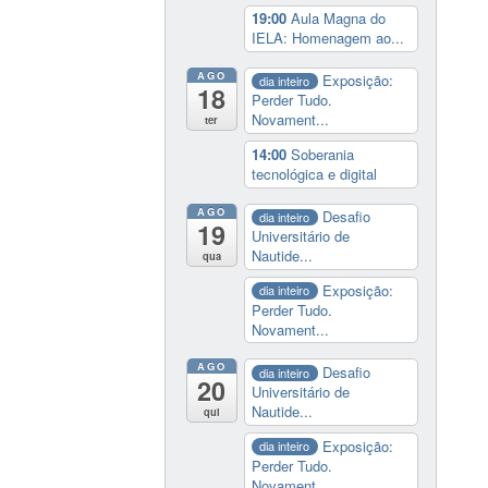
19:00
Aula Magna do
IELA: Homenagem ao...
AGO
Exposição:
dia inteiro
18
Perder Tudo.
Novament...
ter
14:00
Soberania
tecnológica e digital
AGO
Desafio
dia inteiro
19
Universitário de
Nautide...
qua
Exposição:
dia inteiro
Perder Tudo.
Novament...
AGO
Desafio
dia inteiro
20
Universitário de
Nautide...
qui
Exposição:
dia inteiro
Perder Tudo.
Novament...