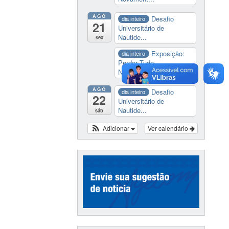
AGO
Desafio
dia inteiro
21
Universitário de
Nautide...
sex
Exposição:
dia inteiro
Perder Tudo.
Novament...
AGO
Desafio
dia inteiro
22
Universitário de
Nautide...
sáb
Adicionar
Ver calendário