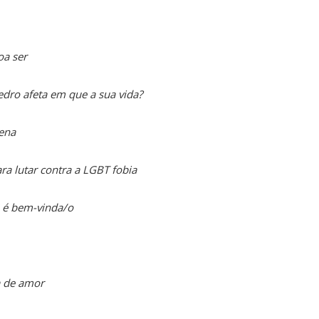
oa ser
dro afeta em que a sua vida?
ena
ra lutar contra a LGBT fobia
 é bem-vinda/o
a de amor