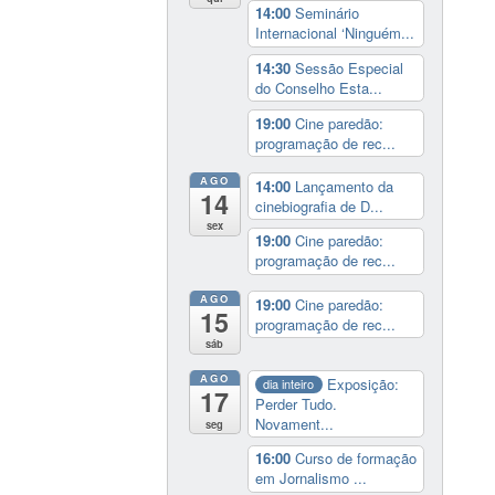
14:00
Seminário
Internacional ‘Ninguém...
14:30
Sessão Especial
do Conselho Esta...
19:00
Cine paredão:
programação de rec...
AGO
14:00
Lançamento da
14
cinebiografia de D...
sex
19:00
Cine paredão:
programação de rec...
AGO
19:00
Cine paredão:
15
programação de rec...
sáb
AGO
Exposição:
dia inteiro
17
Perder Tudo.
Novament...
seg
16:00
Curso de formação
em Jornalismo ...