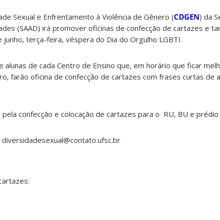
ade Sexual e Enfrentamento à Violência de Gênero (
CDGEN
) da S
ades (SAAD) irá promover oficinas de confecção de cartazes e ta
 junho, terça-feira, véspera do Dia do Orgulho LGBTI.
 alunas de cada Centro de Ensino que, em horário que ficar mel
o, farão oficina de confecção de cartazes com frases curtas de 
pela confecção e colocação de cartazes para o RU, BU e prédio 
l diversidadesexual@contato.ufsc.br
cartazes: