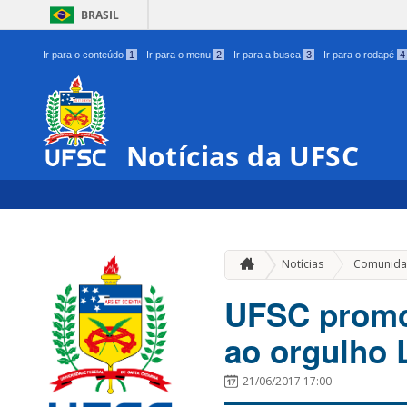
BRASIL
Ir para o conteúdo
1
Ir para o menu
2
Ir para a busca
3
Ir para o rodapé
4
Notícias da UFSC
Notícias
Comunida
UFSC promov
ao orgulho 
21/06/2017 17:00