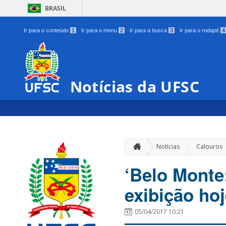
BRASIL
Ir para o conteúdo
1
Ir para o menu
2
Ir para a busca
3
Ir para o rodapé
4
Notícias da UFSC
Notícias
Calouros
‘Belo Monte
exibição ho
05/04/2017 10:21