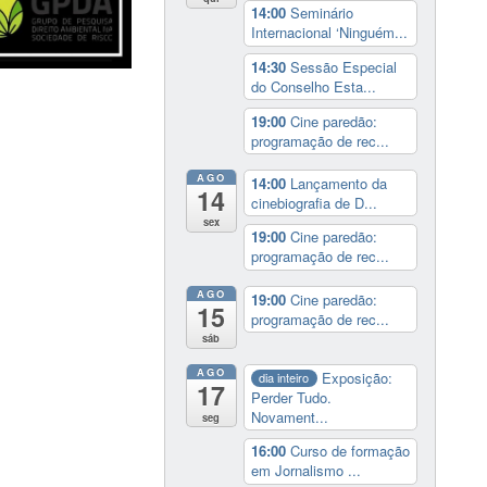
14:00
Seminário
Internacional ‘Ninguém...
14:30
Sessão Especial
do Conselho Esta...
19:00
Cine paredão:
programação de rec...
AGO
14:00
Lançamento da
14
cinebiografia de D...
sex
19:00
Cine paredão:
programação de rec...
AGO
19:00
Cine paredão:
15
programação de rec...
sáb
AGO
Exposição:
dia inteiro
17
Perder Tudo.
Novament...
seg
16:00
Curso de formação
em Jornalismo ...