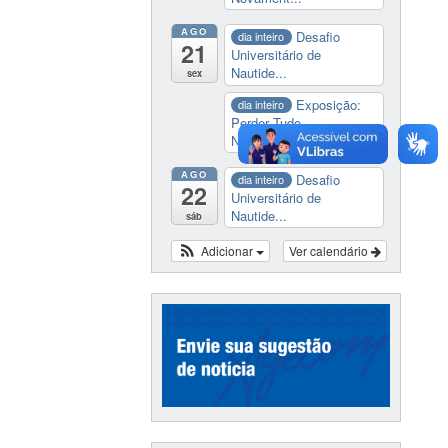
AGO
Desafio
dia inteiro
21
Universitário de
Nautide...
sex
Exposição:
dia inteiro
Perder Tudo.
Novament...
AGO
Desafio
dia inteiro
22
Universitário de
Nautide...
sáb
Adicionar
Ver calendário