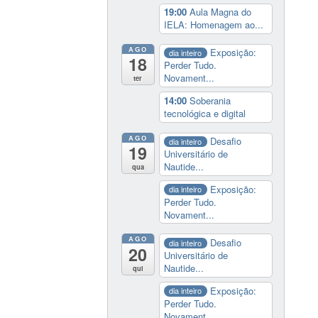
19:00
Aula Magna do
IELA: Homenagem ao...
AGO
Exposição:
dia inteiro
18
Perder Tudo.
Novament...
ter
14:00
Soberania
tecnológica e digital
AGO
Desafio
dia inteiro
19
Universitário de
Nautide...
qua
Exposição:
dia inteiro
Perder Tudo.
Novament...
AGO
Desafio
dia inteiro
20
Universitário de
Nautide...
qui
Exposição:
dia inteiro
Perder Tudo.
Novament...