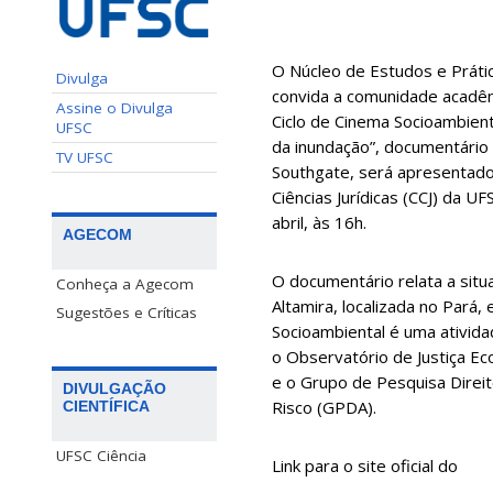
O Núcleo de Estudos e Práti
Divulga
convida a comunidade acadêm
Assine o Divulga
Ciclo de Cinema Socioambient
UFSC
da inundação”, documentário 
TV UFSC
Southgate,
será apresentado
Ciências Jurídicas (CCJ) da UF
abril, às 16h.
AGECOM
O documentário relata a situ
Conheça a Agecom
Altamira, localizada no Pará, 
Sugestões e Críticas
Socioambiental é uma ativida
o Observatório de Justiça Ec
e o Grupo de Pesquisa Direi
DIVULGAÇÃO
Risco (GPDA).
CIENTÍFICA
UFSC Ciência
Link para o site oficial do