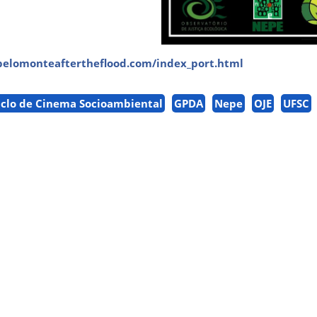
belomonteaftertheflood.com/index_port.html
iclo de Cinema Socioambiental
GPDA
Nepe
OJE
UFSC