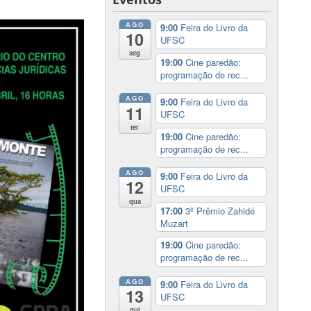
AGO
9:00
Feira do Livro da
10
UFSC
seg
19:00
Cine paredão:
programação de rec...
AGO
9:00
Feira do Livro da
11
UFSC
ter
19:00
Cine paredão:
programação de rec...
AGO
9:00
Feira do Livro da
12
UFSC
qua
17:00
3º Prêmio Zahidé
Muzart
19:00
Cine paredão:
programação de rec...
AGO
9:00
Feira do Livro da
13
UFSC
qui