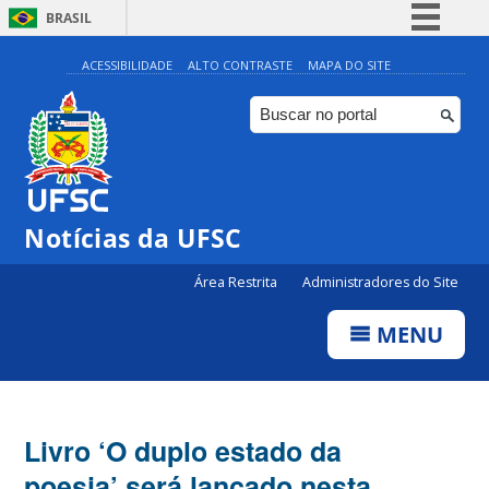
BRASIL
Simplifique!
ACESSIBILIDADE
ALTO CONTRASTE
MAPA DO SITE
Comunica BR
Participe
Acesso à informação
Legislação
Notícias da UFSC
Canais
Área Restrita
Administradores do Site
MENU
Livro ‘O duplo estado da
poesia’ será lançado nesta