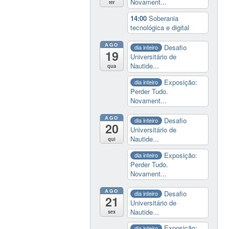
Novament...
ter
14:00
Soberania
tecnológica e digital
AGO
Desafio
dia inteiro
19
Universitário de
Nautide...
qua
Exposição:
dia inteiro
Perder Tudo.
Novament...
AGO
Desafio
dia inteiro
20
Universitário de
Nautide...
qui
Exposição:
dia inteiro
Perder Tudo.
Novament...
AGO
Desafio
dia inteiro
21
Universitário de
Nautide...
sex
Exposição:
dia inteiro