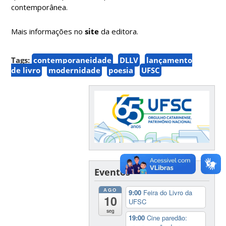
contemporânea.
Mais informações no
site
da editora.
Tags:
contemporaneidade
DLLV
lançamento
de livro
modernidade
poesia
UFSC
Eventos
AGO
9:00
Feira do Livro da
10
UFSC
seg
19:00
Cine paredão: