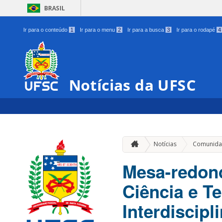
BRASIL
Ir para o conteúdo
1
Ir para o menu
2
Ir para a busca
3
Ir para o rodapé
4
Notícias da UFSC
Notícias
Comunida
Mesa-redond
Ciência e T
Interdiscip