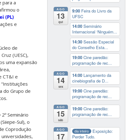
e para a
afirmou o
AGO
9:00
Feira do Livro da
13
UFSC
ei (PL)
qui
rações e
14:00
Seminário
Internacional ‘Ninguém...
14:30
Sessão Especial
do Conselho Esta...
úcleo de
 Cruz (UESC),
19:00
Cine paredão:
emos uma expansão
programação de rec...
área,
AGO
14:00
Lançamento da
de CT&I e
14
cinebiografia de D...
“Instituições
sex
19:00
Cine paredão:
ra do Grupo de
programação de rec...
tos.
AGO
19:00
Cine paredão:
15
programação de rec...
 2º Seminário
sáb
(Siiepe-Sul), o
 de Coprodução
AGO
Exposição:
dia inteiro
17
 universidades,
Perder Tudo.