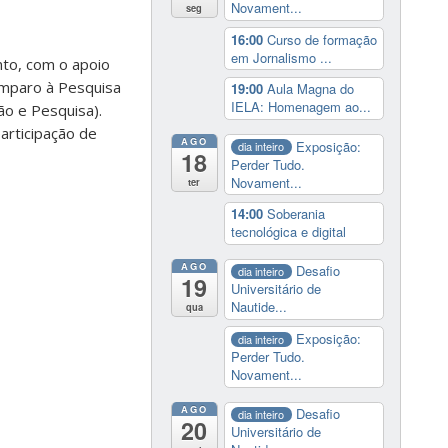
Novament...
seg
16:00
Curso de formação
em Jornalismo ...
nto, com o apoio
Amparo à Pesquisa
19:00
Aula Magna do
IELA: Homenagem ao...
ão e Pesquisa).
articipação de
AGO
Exposição:
dia inteiro
18
Perder Tudo.
Novament...
ter
14:00
Soberania
tecnológica e digital
AGO
Desafio
dia inteiro
19
Universitário de
Nautide...
qua
Exposição:
dia inteiro
Perder Tudo.
Novament...
AGO
Desafio
dia inteiro
20
Universitário de