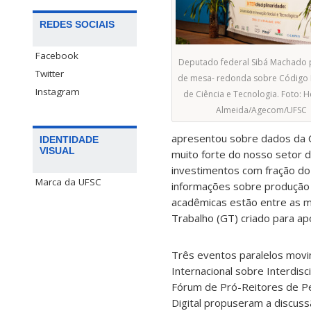
REDES SOCIAIS
Facebook
Deputado federal Sibá Machado p
Twitter
de mesa- redonda sobre Código 
Instagram
de Ciência e Tecnologia. Foto: 
Almeida/Agecom/UFSC
apresentou sobre dados da C
IDENTIDADE
VISUAL
muito forte do nosso setor 
investimentos com fração do 
Marca da UFSC
informações sobre produção d
acadêmicas estão entre as m
Trabalho (GT) criado para apo
Três eventos paralelos movi
Internacional sobre Interdisc
Fórum de Pró-Reitores de Pe
Digital propuseram a discuss