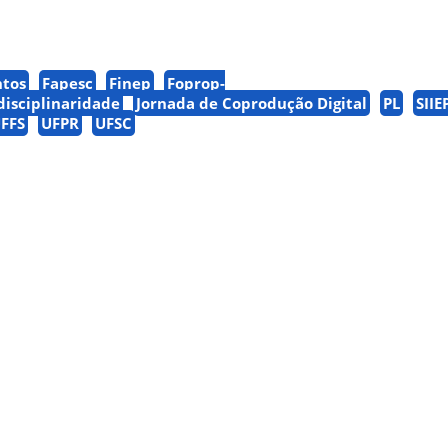
ntos
Fapesc
Finep
Foprop-
disciplinaridade
Jornada de Coprodução Digital
PL
SIIE
FFS
UFPR
UFSC