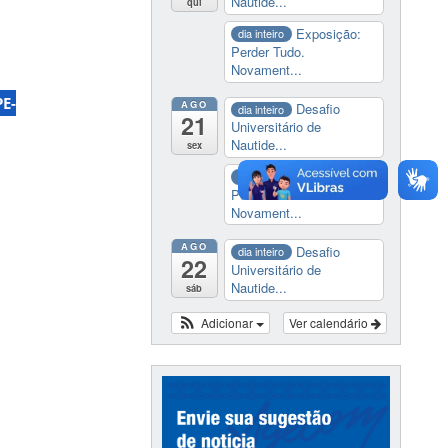
Nautide...
qui
Exposição:
dia inteiro
Perder Tudo.
Novament...
PE-
AGO
Desafio
dia inteiro
21
Universitário de
Nautide...
sex
Exposição:
dia inteiro
Perder Tudo.
Novament...
AGO
Desafio
dia inteiro
22
Universitário de
Nautide...
sáb
Adicionar
Ver calendário