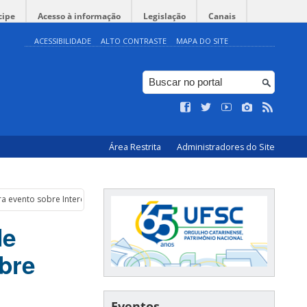
cipe
Acesso à informação
Legislação
Canais
ACESSIBILIDADE
ALTO CONTRASTE
MAPA DO SITE
Área Restrita
Administradores do Site
a evento sobre Interdisciplinaridade na UFSC
de
bre
Eventos