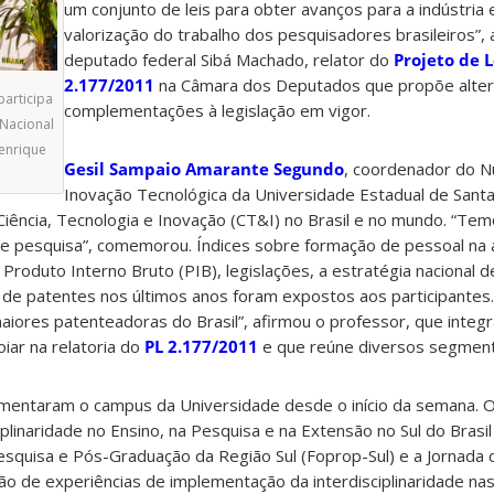
um conjunto de leis para obter avanços para a indústria 
valorização do trabalho dos pesquisadores brasileiros”, 
deputado federal Sibá Machado, relator do
Projeto de L
2.177/2011
na Câmara dos Deputados que propõe alte
articipa
complementações à legislação em vigor.
Nacional
Henrique
Gesil Sampaio Amarante Segundo
, coordenador do N
Inovação Tecnológica da Universidade Estadual de Santa
iência, Tecnologia e Inovação (CT&I) no Brasil e no mundo. “T
de pesquisa”, comemorou. Índices sobre formação de pessoal na 
Produto Interno Bruto (PIB), legislações, a estratégia nacional 
e patentes nos últimos anos foram expostos aos participantes. 
aiores patenteadoras do Brasil”, afirmou o professor, que integ
iar na relatoria do
PL 2.177/2011
e que reúne diversos segmen
mentaram o campus da Universidade desde o início da semana. O
iplinaridade no Ensino, na Pesquisa e na Extensão no Sul do Brasil 
squisa e Pós-Graduação da Região Sul (Foprop-Sul) e a Jornada
ão de experiências de implementação da interdisciplinaridade nas