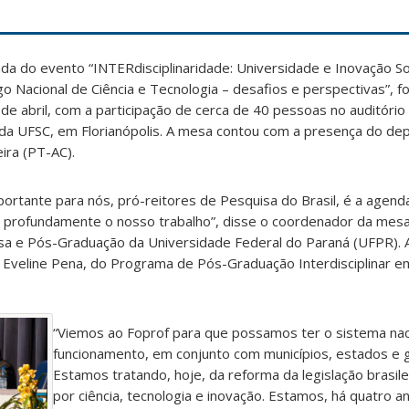
da do evento “INTERdisciplinaridade: Universidade e Inovação So
igo Nacional de Ciência e Tecnologia – desafios e perspectivas”, fo
 de abril, com a participação de cerca de 40 pessoas no auditóri
 da UFSC, em Florianópolis. A mesa contou com a presença do de
ira (PT-AC).
tante para nós, pró-reitores de Pesquisa do Brasil, é a agenda
ta profundamente o nosso trabalho”, disse o coordenador da mesa
quisa e Pós-Graduação da Universidade Federal do Paraná (UFPR)
de Eveline Pena, do Programa de Pós-Graduação Interdisciplinar e
“Viemos ao Foprof para que possamos ter o sistema na
funcionamento, em conjunto com municípios, estados e g
Estamos tratando, hoje, da reforma da legislação brasil
por ciência, tecnologia e inovação. Estamos, há quatro a