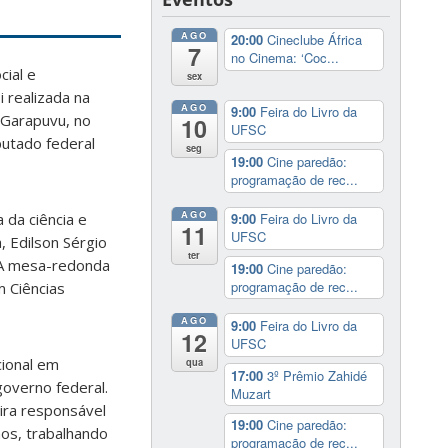
AGO
20:00
Cineclube África
7
no Cinema: ‘Coc...
cial e
sex
i realizada na
AGO
9:00
Feira do Livro da
o Garapuvu, no
10
UFSC
putado federal
seg
19:00
Cine paredão:
programação de rec...
AGO
 da ciência e
9:00
Feira do Livro da
11
UFSC
, Edilson Sérgio
ter
. A mesa-redonda
19:00
Cine paredão:
programação de rec...
m Ciências
AGO
9:00
Feira do Livro da
12
UFSC
cional em
qua
17:00
3º Prêmio Zahidé
overno federal.
Muzart
eira responsável
19:00
Cine paredão:
nos, trabalhando
programação de rec...