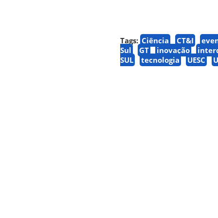
Tags:
Ciência
CT&I
eve
Sul
GT
inovação
inter
SUL
tecnologia
UESC
U