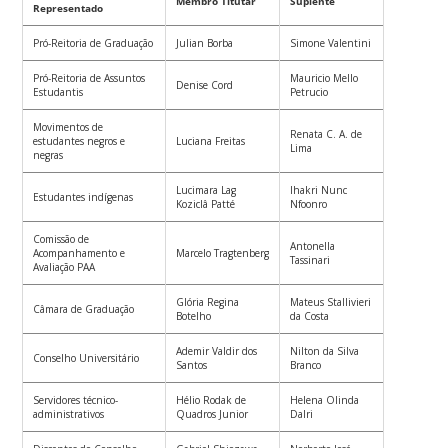
Membro Titutar
Suplente
Representado
Pró-Reitoria de Graduação
Julian Borba
Simone Valentini
Pró-Reitoria de Assuntos
Mauricio Mello
Denise Cord
Estudantis
Petrucio
Movimentos de
Renata C. A. de
estudantes negros e
Luciana Freitas
Lima
negras
Lucimara Lag
Ihakri Nunc
Estudantes indígenas
Koziclâ Patté
Nfoonro
Comissão de
Antonella
Acompanhamento e
Marcelo Tragtenberg
Tassinari
Avaliação PAA
Glória Regina
Mateus Stallivieri
Câmara de Graduação
Botelho
da Costa
Ademir Valdir dos
Nilton da Silva
Conselho Universitário
Santos
Branco
Servidores técnico-
Hélio Rodak de
Helena Olinda
administrativos
Quadros Junior
Dalri