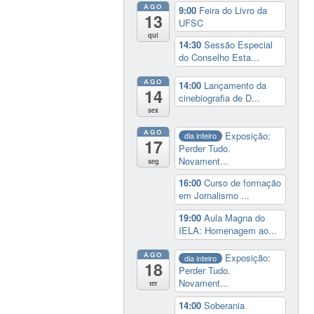
AGO
9:00
Feira do Livro da
13
UFSC
qui
14:30
Sessão Especial
do Conselho Esta...
AGO
14:00
Lançamento da
14
cinebiografia de D...
sex
AGO
Exposição:
dia inteiro
17
Perder Tudo.
Novament...
seg
16:00
Curso de formação
em Jornalismo ...
19:00
Aula Magna do
IELA: Homenagem ao...
AGO
Exposição:
dia inteiro
18
Perder Tudo.
Novament...
ter
14:00
Soberania