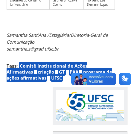
Discentes do Conselho
Gabriel Shiozawa
Norberto José
Universitário
Coelho
Siemann Lopes
Samantha Sant’Ana /
Estagiária/Diretoria-Geral de
Comunicação
samantha.s@grad.ufsc.br
Tags:
Comitê Institucional de Ações
Afirmativas
criação
GT
PAA
programa de
ações afirmativas
UFSC