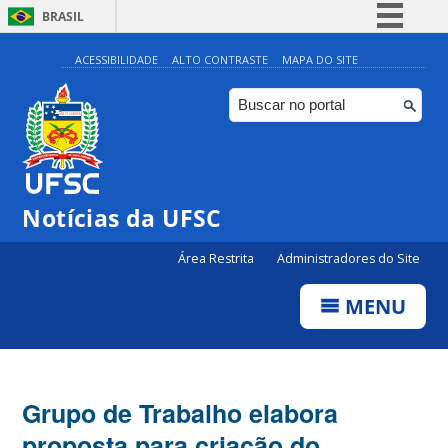
BRASIL
Simplifique!
ACESSIBILIDADE
ALTO CONTRASTE
MAPA DO SITE
Comunica BR
Participe
Acesso à informação
Legislação
Notícias da UFSC
Canais
Área Restrita
Administradores do Site
MENU
Grupo de Trabalho elabora
proposta para criação do