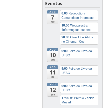
Eventos
AGO
8:00
Recepção à
7
Comunidade Internacio...
sex
10:00
Webpalestra:
‘Informações essenc...
20:00
Cineclube África
no Cinema: ‘Coc...
AGO
9:00
Feira do Livro da
10
UFSC
seg
AGO
9:00
Feira do Livro da
11
UFSC
ter
AGO
9:00
Feira do Livro da
12
UFSC
qua
17:00
3º Prêmio Zahidé
Muzart