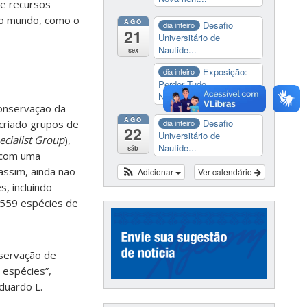
 e recursos
do mundo, como o
AGO
Desafio
dia inteiro
21
Universitário de
Nautide...
sex
Exposição:
dia inteiro
Perder Tudo.
Novament...
conservação da
AGO
Desafio
 criado grupos de
dia inteiro
22
Universitário de
ecialist Group
),
Nautide...
sáb
o com uma
assim, ainda não
Adicionar
Ver calendário
, incluindo
m 559 espécies de
nservação de
 espécies”,
duardo L.