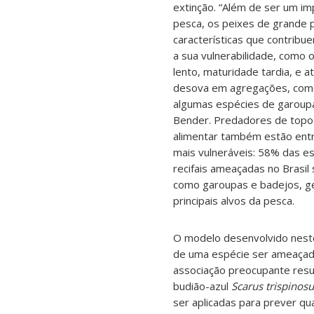
extinção. “Além de ser um im
pesca, os peixes de grande
características que contrib
a sua vulnerabilidade, como 
lento, maturidade tardia, e 
desova em agregações, como
algumas espécies de garoupa
Bender. Predadores de topo
alimentar também estão ent
mais vulneráveis: 58% das e
recifais ameaçadas no Brasil 
como garoupas e badejos, g
principais alvos da pesca.
O modelo desenvolvido neste
de uma espécie ser ameaçada
associação preocupante res
budião-azul
Scarus trispinos
ser aplicadas para prever q