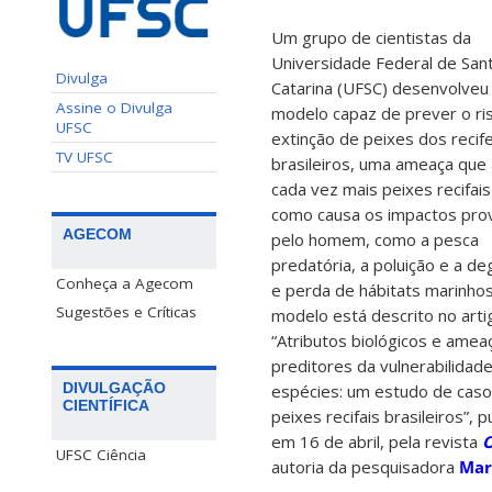
Um grupo de cientistas da
Universidade Federal de San
Divulga
Catarina (UFSC) desenvolveu
Assine o Divulga
modelo capaz de prever o ri
UFSC
extinção de peixes dos recif
TV UFSC
brasileiros, uma ameaça que 
cada vez mais peixes recifai
como causa os impactos pro
AGECOM
pelo homem, como a pesca
predatória, a poluição e a d
Conheça a Agecom
e perda de hábitats marinhos
Sugestões e Críticas
modelo está descrito no arti
“Atributos biológicos e ame
preditores da vulnerabilidad
DIVULGAÇÃO
espécies: um estudo de cas
CIENTÍFICA
peixes recifais brasileiros”, 
em 16 de abril, pela revista
UFSC Ciência
autoria da pesquisadora
Mar