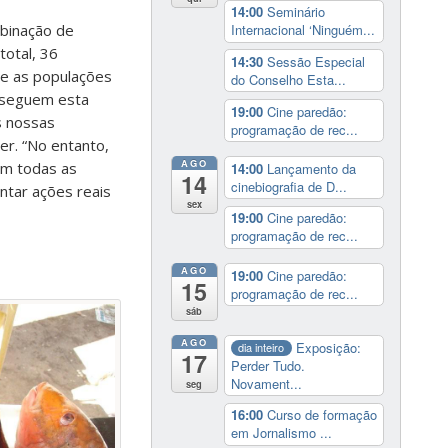
14:00
Seminário
mbinação de
Internacional ‘Ninguém...
total, 36
14:30
Sessão Especial
ue as populações
do Conselho Esta...
s seguem esta
19:00
Cine paredão:
s nossas
programação de rec...
er. “No entanto,
AGO
em todas as
14:00
Lançamento da
14
cinebiografia de D...
ntar ações reais
sex
19:00
Cine paredão:
programação de rec...
AGO
19:00
Cine paredão:
15
programação de rec...
sáb
AGO
Exposição:
dia inteiro
17
Perder Tudo.
Novament...
seg
16:00
Curso de formação
em Jornalismo ...