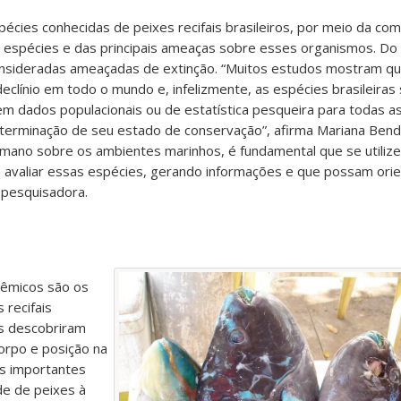
écies conhecidas de peixes recifais brasileiros, por meio da co
as espécies e das principais ameaças sobre esses organismos. Do 
onsideradas ameaçadas de extinção. “Muitos estudos mostram q
declínio em todo o mundo e, infelizmente, as espécies brasileira
m dados populacionais ou de estatística pesqueira para todas a
determinação de seu estado de conservação”, afirma Mariana Bend
mano sobre os ambientes marinhos, é fundamental que se utiliz
 avaliar essas espécies, gerando informações e que possam orie
 pesquisadora.
dêmicos são os
 recifais
es descobriram
rpo e posição na
os importantes
de de peixes à