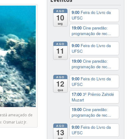
AGO
9:00
Feira do Livro da
10
UFSC
seg
19:00
Cine paredão:
programação de rec...
AGO
9:00
Feira do Livro da
11
UFSC
ter
19:00
Cine paredão:
programação de rec...
AGO
9:00
Feira do Livro da
12
UFSC
qua
17:00
3º Prêmio Zahidé
Muzart
19:00
Cine paredão:
programação de rec...
 está ameaçado de
: Osmar Luiz Jr.
AGO
9:00
Feira do Livro da
13
UFSC
qui