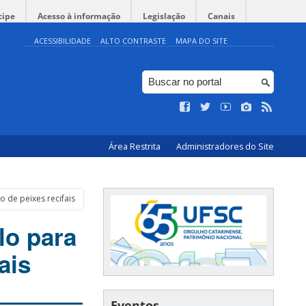
cipe
Acesso à informação
Legislação
Canais
ACESSIBILIDADE
ALTO CONTRASTE
MAPA DO SITE
Área Restrita
Administradores do Site
 de peixes recifais
lo para
ais
Eventos