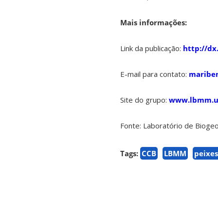
Mais informações:
Link da publicação:
http://d
E-mail para contato:
maribe
Site do grupo:
www.lbmm.uf
Fonte: Laboratório de Bioge
Tags:
CCB
LBMM
peixes