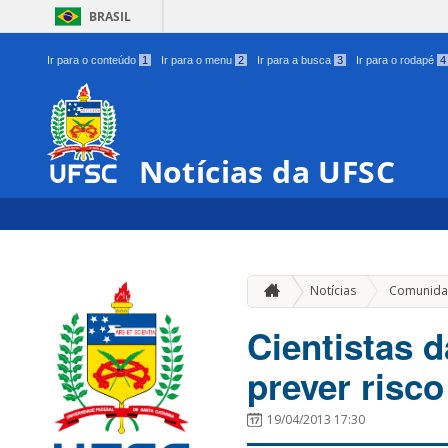
BRASIL
Ir para o conteúdo
1
Ir para o menu
2
Ir para a busca
3
Ir para o rodapé
4
Notícias da UFSC
Notícias
Comunida
Cientistas 
prever risco
19/04/2013 17:30