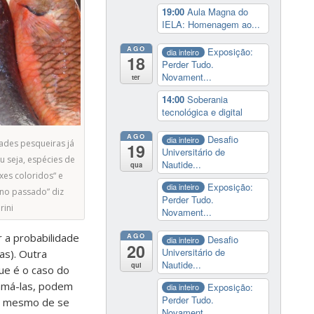
19:00
Aula Magna do
IELA: Homenagem ao...
AGO
Exposição:
dia inteiro
18
Perder Tudo.
Novament...
ter
14:00
Soberania
tecnológica e digital
AGO
Desafio
dia inteiro
dades pesqueiras já
19
Universitário de
u seja, espécies de
Nautide...
qua
es coloridos“ e
Exposição:
dia inteiro
 no passado” diz
Perder Tudo.
rini
Novament...
 a probabilidade
AGO
Desafio
dia inteiro
20
Universitário de
as). Outra
Nautide...
qui
ue é o caso do
amá-las, podem
Exposição:
dia inteiro
Perder Tudo.
es mesmo de se
Novament...