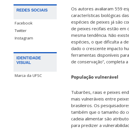
Os autores avaliaram 559 esp
REDES SOCIAIS
características biológicas d
espécies de peixes já são c
Facebook
de peixes recifais estão em 
Twitter
mesma tendência. Não existe
Instagram
espécies, o que dificulta a 
dado o crescente impacto hu
ferramentas disponíveis para
IDENTIDADE
de conservação”, completa a
VISUAL
Marca da UFSC
População vulnerável
Tubarões, raias e peixes en
mais vulneráveis entre peixes
brasileiros. Os pesquisador
também que o tamanho do co
cadeia alimentar são atribut
para predizer a vulnerabilida