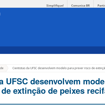
Simplifique!
Comunica BR
Parti
»
de
Cientistas da UFSC desenvolvem modelo para prever risco de extinção
da UFSC desenvolvem mode
 de extinção de peixes recif