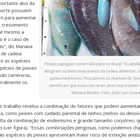
portante alvo da
 porte possuem
uem para aumentar
o crescimento
até mesmo a
 é o caso de
s”, diz Mariana
 de cadeia
re as espécies
Peixes-papagaio comercializados no Brasil: “As ativi
spécies de peixes
atingiram os níveis mais baixos da cadeia alimentar, o
são carnívoras,
peixes herbívoros. Pescadores os chamam de “peix
eralmente os
identificam que essas não eram alvos importantes
Mariana Bender. Foto: João Luiz Gaspa
 trabalho revelou a combinação de fatores que podem aumentar
, como peixes com cuidado parental de ninhos (ninhos ou desov
ulta da combinação de endemismo e grande tamanho corpóreo, q
us
(ver figura). “Essas
combinações perigosas
, como podemos ch
uais espécies de peixes apresentam maior risco de extinção ant