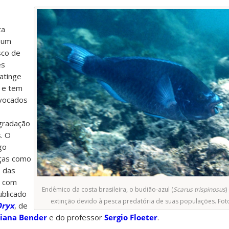
ta
 um
sco de
es
atinge
s e tem
vocados
egradação
. O
go
aças como
e das
o com
Endêmico da costa brasileira, o budião-azul (
Scarus trispinosus
)
publicado
extinção devido à pesca predatória de suas populações. Foto
Oryx
, de
iana Bender
e do professor
Sergio Floeter
.