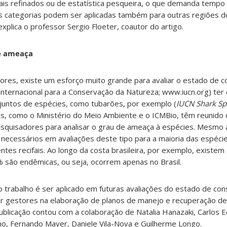
ais refinados ou de estatística pesqueira, o que demanda tempo
sas categorias podem ser aplicadas também para outras regiões 
explica o professor Sergio Floeter, coautor do artigo.
de ameaça
res, existe um esforço muito grande para avaliar o estado de 
Internacional para a Conservação da Natureza; www.iucn.org) ter
onjuntos de espécies, como tubarões, por exemplo (
IUCN Shark Sp
ais, como o Ministério do Meio Ambiente e o ICMBio, têm reunid
esquisadores para analisar o grau de ameaça à espécies. Mesmo 
necessários em avaliações deste tipo para a maioria das espécies
tes recifais. Ao longo da costa brasileira, por exemplo, existe
2% são endêmicas, ou seja, ocorrem apenas no Brasil.
so trabalho é ser aplicado em futuras avaliações do estado de co
or gestores na elaboração de planos de manejo e recuperação de
blicação contou com a colaboração de Natalia Hanazaki, Carlos E
ilho, Fernando Mayer, Daniele Vila-Nova e Guilherme Longo.