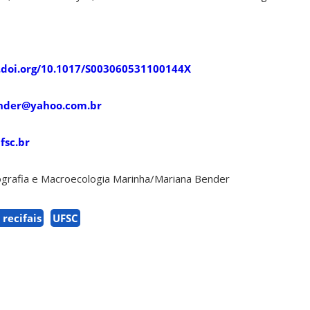
x.doi.org/10.1017/S003060531100144X
nder@yahoo.com.br
sc.br
ografia e Macroecologia Marinha/Mariana Bender
 recifais
UFSC