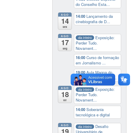
do Conselho Esta...
AGO
14:00
Lançamento da
14
cinebiografia de D...
sex
AGO
Exposição:
dia inteiro
17
Perder Tudo.
Novament...
seg
16:00
Curso de formação
em Jornalismo ...
19:00
Aula Magna do
IELA: Homenagem ao...
AGO
Exposição:
dia inteiro
18
Perder Tudo.
Novament...
ter
14:00
Soberania
tecnológica e digital
AGO
Desafio
dia inteiro
19
Universitário de