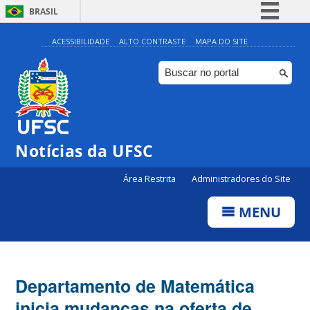
BRASIL
Simplifique!
ACESSIBILIDADE
ALTO CONTRASTE
MAPA DO SITE
Comunica BR
Participe
Acesso à informação
Legislação
Notícias da UFSC
Canais
Área Restrita
Administradores do Site
MENU
Departamento de Matemática
inicia mudanças na oferta de