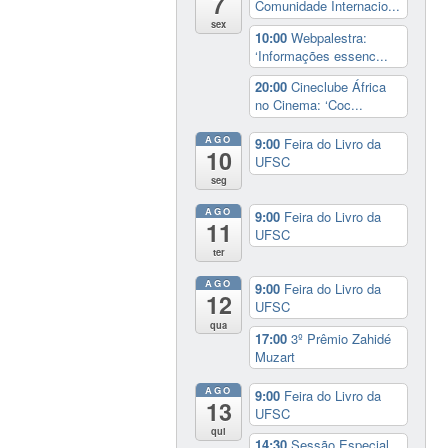
7
Comunidade Internacio...
sex
10:00
Webpalestra:
‘Informações essenc...
20:00
Cineclube África
no Cinema: ‘Coc...
AGO
9:00
Feira do Livro da
10
UFSC
seg
AGO
9:00
Feira do Livro da
11
UFSC
ter
AGO
9:00
Feira do Livro da
12
UFSC
qua
17:00
3º Prêmio Zahidé
Muzart
AGO
9:00
Feira do Livro da
13
UFSC
qui
14:30
Sessão Especial