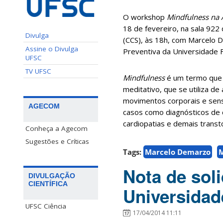
O workshop
Mindfulness na 
18 de fevereiro
, na sala 922
Divulga
(CCS), às 18h, com Marcelo 
Assine o Divulga
Preventiva da Universidade F
UFSC
TV UFSC
Mindfulness
é um termo que 
meditativo, que se utiliza d
movimentos corporais e sen
AGECOM
casos como diagnósticos de c
cardiopatias e demais transt
Conheça a Agecom
Sugestões e Críticas
Tags:
Marcelo Demarzo
M
Nota de soli
DIVULGAÇÃO
CIENTÍFICA
Universidad
UFSC Ciência
17/04/2014 11:11