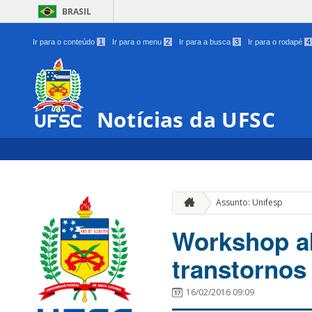
BRASIL
Ir para o conteúdo
1
Ir para o menu
2
Ir para a busca
3
Ir para o rodapé
4
Notícias da UFSC
Assunto: Unifesp
Workshop a
transtornos
16/02/2016 09:09