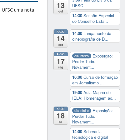
13
UFSC
 à UFSC uma nota
qui
14:30
Sessão Especial
do Conselho Esta...
AGO
14:00
Lançamento da
14
cinebiografia de D...
sex
AGO
Exposição:
dia inteiro
17
Perder Tudo.
Novament...
seg
16:00
Curso de formação
em Jornalismo ...
19:00
Aula Magna do
IELA: Homenagem ao...
AGO
Exposição:
dia inteiro
18
Perder Tudo.
Novament...
ter
14:00
Soberania
tecnológica e digital