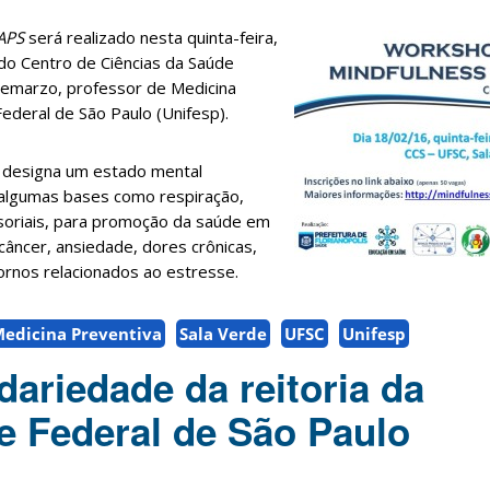
APS
será realizado
nesta
quinta-feira,
 do Centro de Ciências da Saúde
Demarzo, professor de Medicina
ederal de São Paulo (Unifesp).
designa um estado mental
e algumas bases como respiração,
soriais, para promoção da saúde em
âncer, ansiedade, dores crônicas,
ornos relacionados ao estresse.
edicina Preventiva
Sala Verde
UFSC
Unifesp
dariedade da reitoria da
e Federal de São Paulo