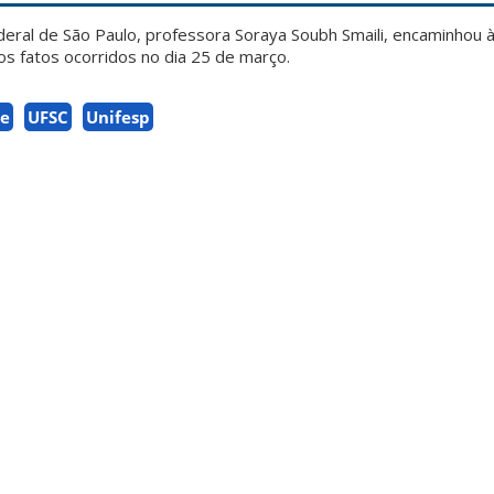
deral de São Paulo, professora Soraya Soubh Smaili, encaminhou
os fatos ocorridos no dia 25 de março.
de
UFSC
Unifesp