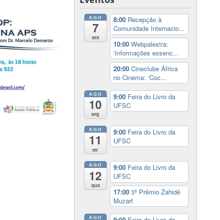
AGO
8:00
Recepção à
7
Comunidade Internacio...
sex
10:00
Webpalestra:
‘Informações essenc...
20:00
Cineclube África
no Cinema: ‘Coc...
AGO
9:00
Feira do Livro da
10
UFSC
seg
AGO
9:00
Feira do Livro da
11
UFSC
ter
AGO
9:00
Feira do Livro da
12
UFSC
qua
17:00
3º Prêmio Zahidé
Muzart
AGO
9:00
Feira do Livro da