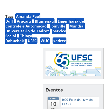
Tags:
Amanda Paul
Dull
Aracaju
Blumenau
Engenharia de
Controle e Automação
joinville
Mundial
Universitário de Xadrez
Serviço
Social
Thiago
Dobuchak
UFSC
WUC
xadrez
Eventos
AGO
9:00
Feira do Livro da
10
UFSC
seg