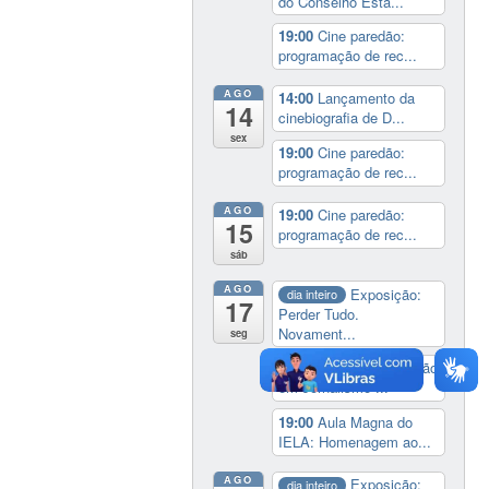
do Conselho Esta...
19:00
Cine paredão:
programação de rec...
AGO
14:00
Lançamento da
14
cinebiografia de D...
sex
19:00
Cine paredão:
programação de rec...
AGO
19:00
Cine paredão:
15
programação de rec...
sáb
AGO
Exposição:
dia inteiro
17
Perder Tudo.
Novament...
seg
16:00
Curso de formação
em Jornalismo ...
19:00
Aula Magna do
IELA: Homenagem ao...
AGO
Exposição:
dia inteiro