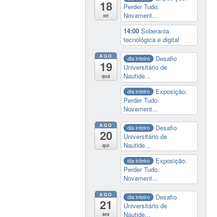
18
Perder Tudo.
Novament...
ter
14:00
Soberania
tecnológica e digital
AGO
Desafio
dia inteiro
19
Universitário de
Nautide...
qua
Exposição:
dia inteiro
Perder Tudo.
Novament...
AGO
Desafio
dia inteiro
20
Universitário de
Nautide...
qui
Exposição:
dia inteiro
Perder Tudo.
Novament...
AGO
Desafio
dia inteiro
21
Universitário de
Nautide...
sex