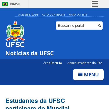
BRASIL
Simplifique!
ACESSIBILIDADE
ALTO CONTRASTE
MAPA DO SITE
Comunica BR
Participe
Acesso à informação
Legislação
Notícias da UFSC
Canais
Área Restrita
Administradores do Site
MENU
Estudantes da UFSC
participam do Mundial