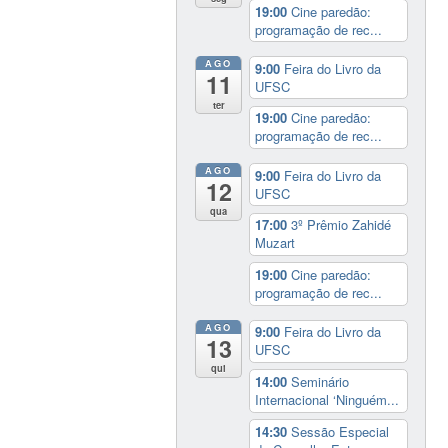
19:00
Cine paredão:
programação de rec...
AGO
9:00
Feira do Livro da
11
UFSC
ter
19:00
Cine paredão:
programação de rec...
AGO
9:00
Feira do Livro da
12
UFSC
qua
17:00
3º Prêmio Zahidé
Muzart
19:00
Cine paredão:
programação de rec...
AGO
9:00
Feira do Livro da
13
UFSC
qui
14:00
Seminário
Internacional ‘Ninguém...
14:30
Sessão Especial