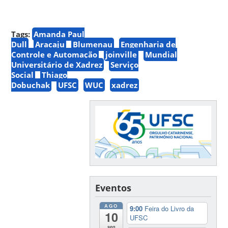
Tags:
Amanda Paul
Dull
Aracaju
Blumenau
Engenharia de
Controle e Automação
joinville
Mundial
Universitário de Xadrez
Serviço
Social
Thiago
Dobuchak
UFSC
WUC
xadrez
Eventos
AGO
9:00
Feira do Livro da
10
UFSC
seg