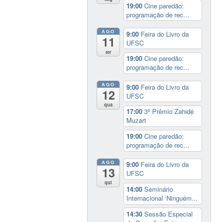
19:00
Cine paredão:
programação de rec...
AGO
9:00
Feira do Livro da
11
UFSC
ter
19:00
Cine paredão:
programação de rec...
AGO
9:00
Feira do Livro da
12
UFSC
qua
17:00
3º Prêmio Zahidé
Muzart
19:00
Cine paredão:
programação de rec...
AGO
9:00
Feira do Livro da
13
UFSC
qui
14:00
Seminário
Internacional ‘Ninguém...
14:30
Sessão Especial