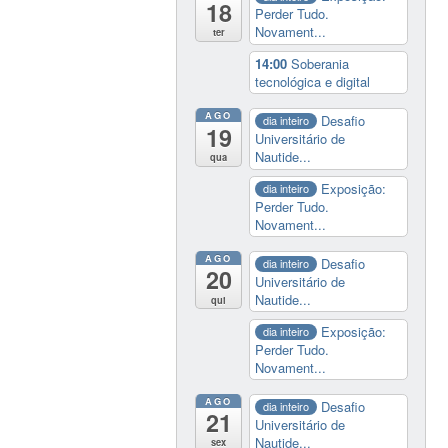
18
Perder Tudo.
Novament...
ter
14:00
Soberania
tecnológica e digital
AGO
Desafio
dia inteiro
19
Universitário de
Nautide...
qua
Exposição:
dia inteiro
Perder Tudo.
Novament...
AGO
Desafio
dia inteiro
20
Universitário de
Nautide...
qui
Exposição:
dia inteiro
Perder Tudo.
Novament...
AGO
Desafio
dia inteiro
21
Universitário de
Nautide...
sex