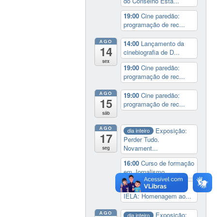
do Conselho Esta...
19:00
Cine paredão:
programação de rec...
AGO
14:00
Lançamento da
14
cinebiografia de D...
sex
19:00
Cine paredão:
programação de rec...
AGO
19:00
Cine paredão:
15
programação de rec...
sáb
AGO
Exposição:
dia inteiro
17
Perder Tudo.
Novament...
seg
16:00
Curso de formação
em Jornalismo ...
19:00
Aula Magna do
IELA: Homenagem ao...
AGO
Exposição:
dia inteiro