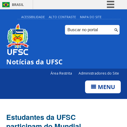
BRASIL
Simplifique!
ACESSIBILIDADE
ALTO CONTRASTE
MAPA DO SITE
Comunica BR
Participe
Acesso à informação
Legislação
Notícias da UFSC
Canais
Área Restrita
Administradores do Site
MENU
Estudantes da UFSC
participam do Mundial