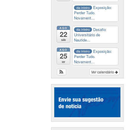
Exposição:
dia inteiro
Perder Tudo.
Novament...
AGO
Desafio
dia inteiro
22
Universitário de
Nautide...
sáb
AGO
Exposição:
dia inteiro
25
Perder Tudo.
Novament...
ter
Ver calendário