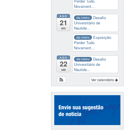
Perder Tudo.
Novament...
AGO
Desafio
dia inteiro
21
Universitário de
Nautide...
sex
Exposição:
dia inteiro
Perder Tudo.
Novament...
AGO
Desafio
dia inteiro
22
Universitário de
Nautide...
sáb
Ver calendário