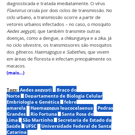
diagnosticada e tratada imediatamente. O vírus
Flavivirus
circula por dois ciclos de transmissão. No
ciclo urbano, a transmissão ocorre a partir de
vetores urbanos infectados – no caso, o mosquito
Aedes aegypti
, que também transmite outras
doenças, como a dengue, a chikungunya e a zika. Já
no ciclo silvestre, os transmissores são mosquitos
dos gêneros
Haemagogus
e
Sabethes
, que vivem
em áreas de floresta e infectam principalmente os
macacos.
(mais…)
Tags:
Aedes aegypti
Braço do
Norte
Departamento de Biologia Celular
Embriologia e Genética
febre
amarela
Haemagogus leucocelaenus
Pedras
Grandes
Rio Fortuna
Santa Rosa de
Lima
São Martinho
Secretaria de Estado da
Saúde
UFSC
Universidade Federal de Santa
Catarina