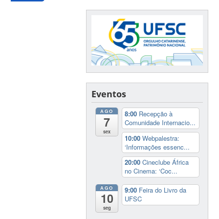
Eventos
AGO
8:00
Recepção à
7
Comunidade Internacio...
sex
10:00
Webpalestra:
‘Informações essenc...
20:00
Cineclube África
no Cinema: ‘Coc...
AGO
9:00
Feira do Livro da
10
UFSC
seg