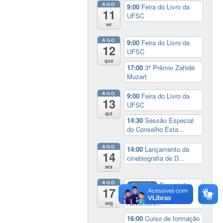
AGO
9:00
Feira do Livro da
11
UFSC
ter
AGO
9:00
Feira do Livro da
12
UFSC
qua
17:00
3º Prêmio Zahidé
Muzart
AGO
9:00
Feira do Livro da
13
UFSC
qui
14:30
Sessão Especial
do Conselho Esta...
AGO
14:00
Lançamento da
14
cinebiografia de D...
sex
AGO
Exposição:
dia inteiro
17
Perder Tudo.
Novament...
seg
16:00
Curso de formação