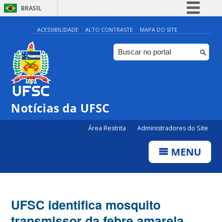
BRASIL
Simplifique!
ACESSIBILIDADE
ALTO CONTRASTE
MAPA DO SITE
Comunica BR
Participe
Acesso à informação
Legislação
Notícias da UFSC
Canais
Área Restrita
Administradores do Site
MENU
UFSC identifica mosquito
transmissor da febre amarela