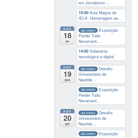
em Jornalismo ...
19:00
Aula Magna do
IELA: Homenagem ao...
AGO
Exposição:
dia inteiro
18
Perder Tudo.
Novament...
ter
14:00
Soberania
tecnológica e digital
AGO
Desafio
dia inteiro
19
Universitário de
Nautide...
qua
Exposição:
dia inteiro
Perder Tudo.
Novament...
AGO
Desafio
dia inteiro
20
Universitário de
Nautide...
qui
Exposição:
dia inteiro