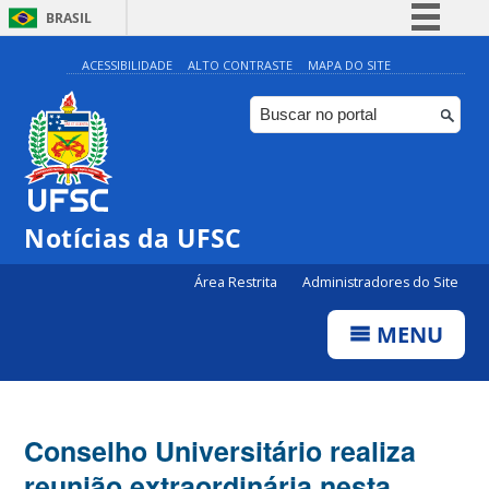
BRASIL
Simplifique!
ACESSIBILIDADE
ALTO CONTRASTE
MAPA DO SITE
Comunica BR
Participe
Acesso à informação
Legislação
Notícias da UFSC
Canais
Área Restrita
Administradores do Site
MENU
Conselho Universitário realiza
reunião extraordinária nesta