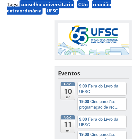
Tags:
conselho universitário
CUn
reunião
extraordinária
UFSC
Eventos
AGO
9:00
Feira do Livro da
10
UFSC
seg
19:00
Cine paredão:
programação de rec...
AGO
9:00
Feira do Livro da
11
UFSC
ter
19:00
Cine paredão: