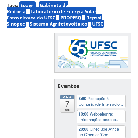
Tags:
Epagri
Gabinete da
Reitoria
Laboratório de Energia Solar
Fotovoltaica da UFSC
PROPESQ
Repsol
Sinopec
Sistema Agrifotovoltaico
UFSC
Eventos
AGO
8:00
Recepção à
7
Comunidade Internacio...
sex
10:00
Webpalestra:
‘Informações essenc...
20:00
Cineclube África
no Cinema: ‘Coc...