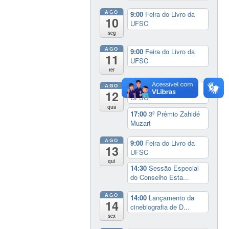
AGO
9:00
Feira do Livro da
10
UFSC
seg
AGO
9:00
Feira do Livro da
11
UFSC
ter
AGO
9:00
Feira do Livro da
12
UFSC
qua
17:00
3º Prêmio Zahidé
Muzart
AGO
9:00
Feira do Livro da
13
UFSC
qui
14:30
Sessão Especial
do Conselho Esta...
AGO
14:00
Lançamento da
14
cinebiografia de D...
sex