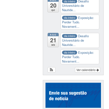
Desafio
dia inteiro
20
Universitário de
Nautide...
qui
Exposição:
dia inteiro
Perder Tudo.
Novament...
AGO
Desafio
dia inteiro
21
Universitário de
Nautide...
sex
Exposição:
dia inteiro
Perder Tudo.
Novament...
Ver calendário