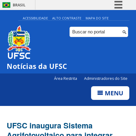
BRASIL
Simplifique!
ACESSIBILIDADE
ALTO CONTRASTE
MAPA DO SITE
Comunica BR
Participe
Acesso à informação
Legislação
Notícias da UFSC
Canais
Área Restrita
Administradores do Site
MENU
UFSC inaugura Sistema
Agrifotovoltaico para integrar