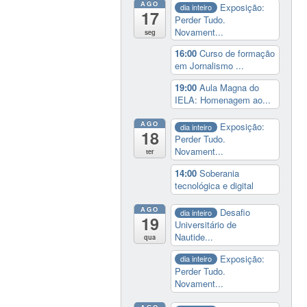
AGO
Exposição:
dia inteiro
17
Perder Tudo.
Novament...
seg
16:00
Curso de formação
em Jornalismo ...
19:00
Aula Magna do
IELA: Homenagem ao...
AGO
Exposição:
dia inteiro
18
Perder Tudo.
Novament...
ter
14:00
Soberania
tecnológica e digital
AGO
Desafio
dia inteiro
19
Universitário de
Nautide...
qua
Exposição:
dia inteiro
Perder Tudo.
Novament...
AGO