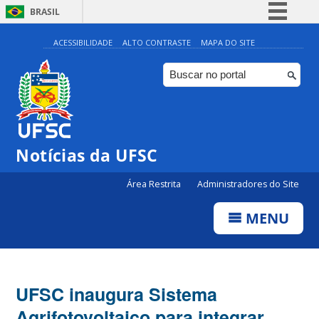
BRASIL
Simplifique!
ACESSIBILIDADE
ALTO CONTRASTE
MAPA DO SITE
Comunica BR
Participe
Acesso à informação
Legislação
Notícias da UFSC
Canais
Área Restrita
Administradores do Site
MENU
UFSC inaugura Sistema
Agrifotovoltaico para integrar