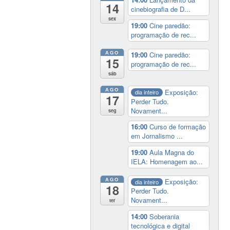
14
cinebiografia de D...
sex
19:00
Cine paredão:
programação de rec...
AGO
19:00
Cine paredão:
15
programação de rec...
sáb
AGO
Exposição:
dia inteiro
17
Perder Tudo.
Novament...
seg
16:00
Curso de formação
em Jornalismo ...
19:00
Aula Magna do
IELA: Homenagem ao...
AGO
Exposição:
dia inteiro
18
Perder Tudo.
Novament...
ter
14:00
Soberania
tecnológica e digital