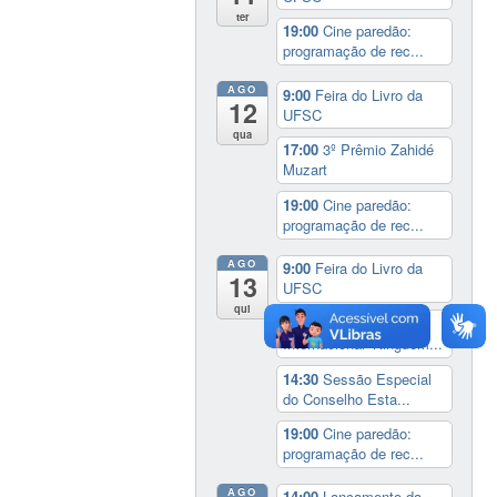
ter
19:00
Cine paredão:
programação de rec...
AGO
9:00
Feira do Livro da
12
UFSC
qua
17:00
3º Prêmio Zahidé
Muzart
19:00
Cine paredão:
programação de rec...
AGO
9:00
Feira do Livro da
13
UFSC
qui
14:00
Seminário
Internacional ‘Ninguém...
14:30
Sessão Especial
do Conselho Esta...
19:00
Cine paredão:
programação de rec...
AGO
14:00
Lançamento da