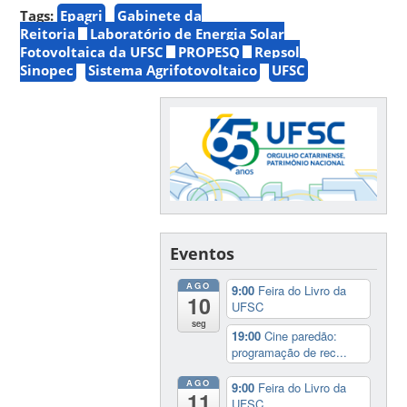
Tags:
Epagri
Gabinete da
Reitoria
Laboratório de Energia Solar
Fotovoltaica da UFSC
PROPESQ
Repsol
Sinopec
Sistema Agrifotovoltaico
UFSC
Eventos
AGO
9:00
Feira do Livro da
10
UFSC
seg
19:00
Cine paredão:
programação de rec...
AGO
9:00
Feira do Livro da
11
UFSC