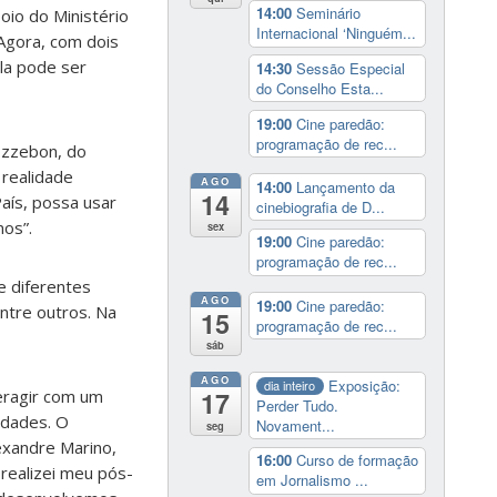
14:00
Seminário
oio do Ministério
Internacional ‘Ninguém...
Agora, com dois
ula pode ser
14:30
Sessão Especial
do Conselho Esta...
19:00
Cine paredão:
programação de rec...
ozzebon, do
 realidade
AGO
14:00
Lançamento da
14
aís, possa usar
cinebiografia de D...
nos”.
sex
19:00
Cine paredão:
programação de rec...
e diferentes
AGO
19:00
Cine paredão:
ntre outros. Na
15
programação de rec...
sáb
AGO
Exposição:
dia inteiro
teragir com um
17
Perder Tudo.
idades. O
Novament...
seg
lexandre Marino,
16:00
Curso de formação
realizei meu pós-
em Jornalismo ...