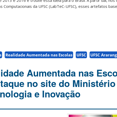
e 2013 e 2016 e trouxe essa ideia para o Brasil. A partir daí, nó
ias Computacionais da UFSC (LabTeC-UFSC), esses artefatos ba
s
Realidade Aumentada nas Escolas
UFSC
UFSC Araran
lidade Aumentada nas Esco
taque no site do Ministério
cnologia e Inovação