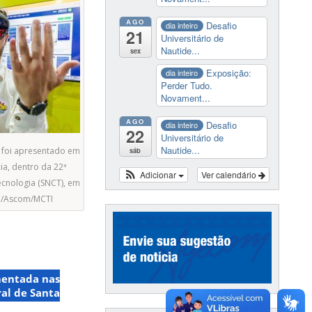
AGO
Desafio
dia inteiro
21
Universitário de
Nautide...
sex
Exposição:
dia inteiro
Perder Tudo.
Novament...
AGO
Desafio
dia inteiro
22
Universitário de
Nautide...
, foi apresentado em
sáb
ia, dentro da 22ª
Adicionar
Ver calendário
ecnologia (SNCT), em
ggi/Ascom/MCTI
entada nas
al de Santa