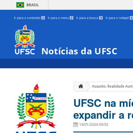
BRASIL
Ir para o conteúdo
1
Ir para o menu
2
Ir para a busca
3
Ir para o rodapé
4
Notícias da UFSC
Assunto: Realidade Aum
UFSC na míd
expandir a 
19/01/2026 09:55