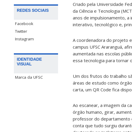
Criado pela Universidade Fed
REDES SOCIAIS
da Ciência e Tecnologia (MC
anos de impulsionamento, a i
Facebook
interativo, tecnológico e, pri
Twitter
Instagram
A coordenadora do projeto 
campus UFSC Araranguá, afirm
aumentada nas escolas públi
IDENTIDADE
essa tecnologia para tornar 
VISUAL
Um dos frutos do trabalho s
Marca da UFSC
áreas de estudo como órgãos 
carta, um QR Code fica disponí
Ao escanear, a imagem da car
órgão humano, girar, aumenta
professor do departamento de
conta que tudo surgiu duran