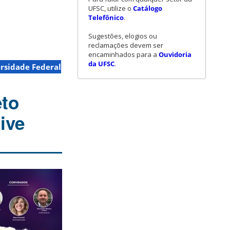
UFSC, utilize o
Catálogo
Telefônico
.
Sugestões, elogios ou
reclamações devem ser
encaminhados para a
Ouvidoria
da UFSC
.
rsidade Federal
eto
ive