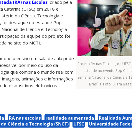
ada (RA) nas Escolas
, criado pela
ta Catarina (UFSC) em 2018 e
stério da Ciência, Tecnologia e
, foi destaque no estande Pop
 Nacional de Ciência e Tecnologia
articipação da equipe do projeto foi
ada no site do MCTI.
r que o ensino em sala de aula pode
Projeto RA nas Escolas, da UFSC
 acessível por meio do uso da
estande no evento Pop Ciênc
logia que combina o mundo real com
Semana Nacional de Ciência e T
zar imagens, animações e informações
Brasília. Foto: Luara Ba
 de dispositivos eletrônicos.
ia
RA nas escolas
realidade aumentada
Realidade Aum
da Ciência e Tecnologia (SNCT)
UFSC
Universidade Feder