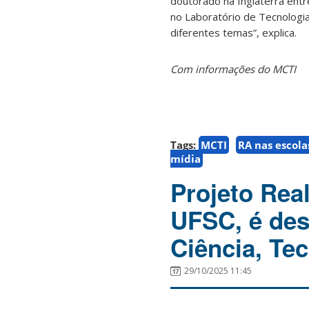
doutorado na Inglaterra entr
no Laboratório de Tecnolog
diferentes temas”, explica.
Com informações do MCTI
Tags:
MCTI
RA nas escola
mídia
Projeto Rea
UFSC, é des
Ciência, Te
29/10/2025 11:45