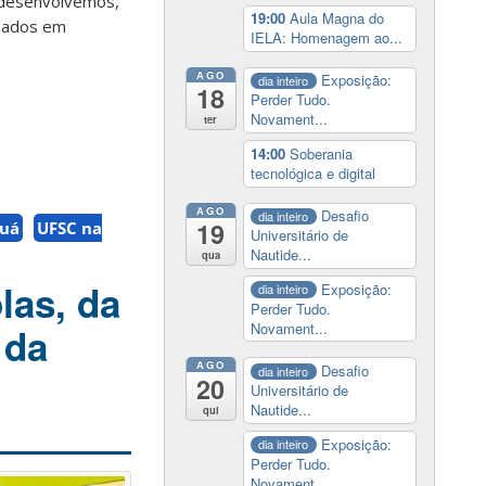
s desenvolvemos,
19:00
Aula Magna do
seados em
IELA: Homenagem ao...
AGO
Exposição:
dia inteiro
18
Perder Tudo.
Novament...
ter
14:00
Soberania
tecnológica e digital
AGO
Desafio
dia inteiro
19
guá
UFSC na
Universitário de
Nautide...
qua
las, da
Exposição:
dia inteiro
Perder Tudo.
Novament...
 da
AGO
Desafio
dia inteiro
20
Universitário de
Nautide...
qui
Exposição:
dia inteiro
Perder Tudo.
Novament...