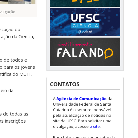
ivulgação
xecução do
ação da Ciência,
ço de todos e
o para os jovens
ntífica do MCTI.
CONTATOS
meio da
A
Agência de Comunicação
da
Universidade Federal de Santa
Catarina é o setor responsável
s de todas as
pela atualização de notícias no
s inscrições
site da UFSC. Para solicitar uma
divulgação, acesse
o site
.
Para falar com qualquer setor da