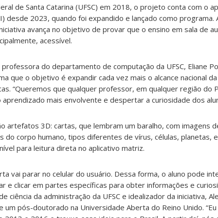
eral de Santa Catarina (UFSC) em 2018, o projeto conta com o ap
TI) desde 2023, quando foi expandido e lançado como programa. 
niciativa avança no objetivo de provar que o ensino em sala de a
ncipalmente, acessível.
e professora do departamento de computação da UFSC, Eliane P
a que o objetivo é expandir cada vez mais o alcance nacional da
cas. “Queremos que qualquer professor, em qualquer região do P
o aprendizado mais envolvente e despertar a curiosidade dos alu
ão artefatos 3D: cartas, que lembram um baralho, com imagens d
do corpo humano, tipos diferentes de vírus, células, planetas, e
vel para leitura direta no aplicativo matriz.
ta vai parar no celular do usuário. Dessa forma, o aluno pode in
r e clicar em partes específicas para obter informações e curios
 ciência da administração da UFSC e idealizador da iniciativa, A
te um pós-doutorado na Universidade Aberta do Reino Unido. “Eu 