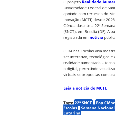
O projeto
Realidade Aument
Universidade Federal de San
apoiado com recursos do Mini
Inovação (MCTI) desde 2023
Ciência durante a 22ª Semana
(SNCT), em Brasília (DF). A p
registrada em
notícia
public
O RA nas Escolas visa mostra
ser interativo, tecnológico e
realidade aumentada – tecno
o digital, permitindo visuali
virtuais sobrepostas com uso
Leia a notícia do MCTI.
Tags:
22ª SNCT
Pop Ciênc
Escolas
Semana Nacional 
Catarina