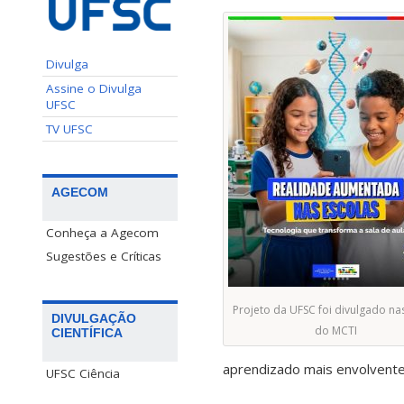
Divulga
Assine o Divulga
UFSC
TV UFSC
AGECOM
Conheça a Agecom
Sugestões e Críticas
Projeto da UFSC foi divulgado na
DIVULGAÇÃO
do MCTI
CIENTÍFICA
aprendizado mais envolvente
UFSC Ciência