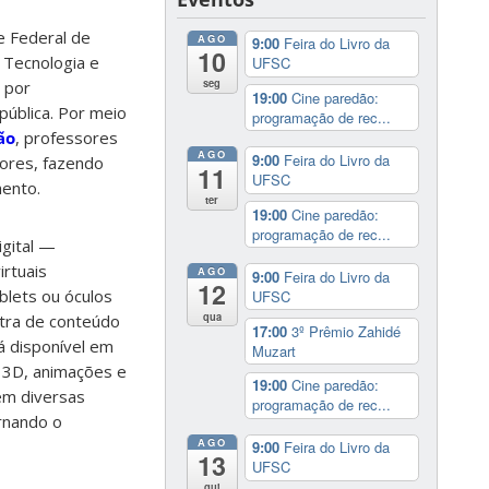
e Federal de
AGO
9:00
Feira do Livro da
10
, Tecnologia e
UFSC
seg
 por
19:00
Cine paredão:
pública. Por meio
programação de rec...
ão
, professores
AGO
9:00
Feira do Livro da
dores, fazendo
11
UFSC
mento.
ter
19:00
Cine paredão:
programação de rec...
igital —
irtuais
AGO
9:00
Feira do Livro da
12
blets ou óculos
UFSC
qua
tra de conteúdo
17:00
3º Prêmio Zahidé
tá disponível em
Muzart
 3D, animações e
19:00
Cine paredão:
em diversas
programação de rec...
ornando o
AGO
9:00
Feira do Livro da
13
UFSC
qui