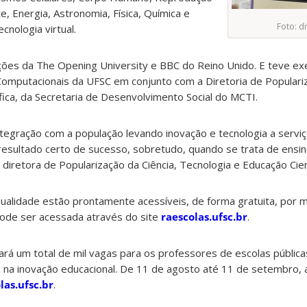
, Energia, Astronomia, Física, Química e
Foto: d
cnologia virtual.
ações da The Opening University e BBC do Reino Unido. E teve e
omputacionais da UFSC em conjunto com a Diretoria de Populariz
fica, da Secretaria de Desenvolvimento Social do MCTI.
tegração com a população levando inovação e tecnologia a servi
resultado certo de sucesso, sobretudo, quando se trata de ensin
s, diretora de Popularização da Ciência, Tecnologia e Educação Cie
 qualidade estão prontamente acessíveis, de forma gratuita, por 
pode ser acessada através do site
raescolas.ufsc.br
.
rá um total de mil vagas para os professores de escolas pública
 na inovação educacional. De 11 de agosto até 11 de setembro, a
las.ufsc.br
.