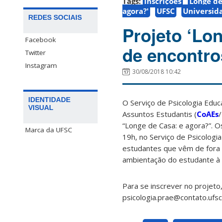
Tags:
inscrições
Longe de
agora?'
UFSC
Universid
REDES SOCIAIS
Projeto ‘Lo
Facebook
de encontro
Twitter
Instagram
30/08/2018 10:42
IDENTIDADE
O Serviço de Psicologia Educ
VISUAL
Assuntos Estudantis (
CoAEs
/
“Longe de Casa: e agora?”. O
Marca da UFSC
19h, no Serviço de Psicologi
estudantes que vêm de fora d
ambientação do estudante à u
Para se inscrever no projet
psicologia.prae@contato.ufsc