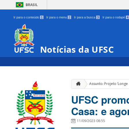
BRASIL
Ir para o conteúdo
1
Ir para o menu
2
Ir para a busca
3
Ir para o rodapé
4
Notícias da UFSC
Assunto: Projeto ‘Longe 
UFSC promo
Casa: e ago
11/09/2023 08:55