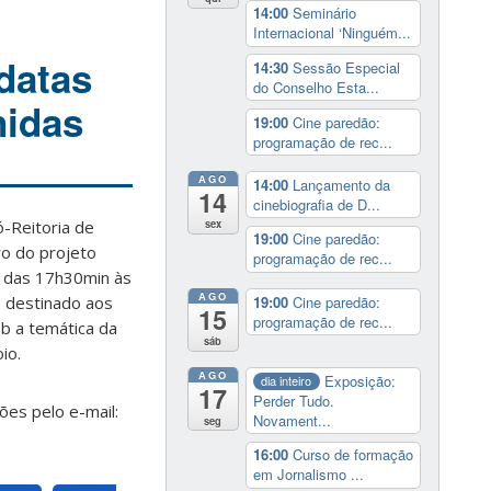
14:00
Seminário
Internacional ‘Ninguém...
datas
14:30
Sessão Especial
do Conselho Esta...
nidas
19:00
Cine paredão:
programação de rec...
AGO
14:00
Lançamento da
14
cinebiografia de D...
ó-Reitoria de
sex
19:00
Cine paredão:
ro do projeto
programação de rec...
), das 17h30min às
AGO
19:00
Cine paredão:
é destinado aos
15
programação de rec...
ob a temática da
sáb
io.
AGO
Exposição:
dia inteiro
17
Perder Tudo.
ões pelo e-mail:
Novament...
seg
16:00
Curso de formação
em Jornalismo ...