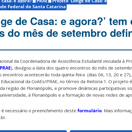
 casa: e agora?
PRAE
Projeto 'Longe de Casa: e
ade Federal de Santa Catarina
nge de Casa: e agora?’ tem 
s do mês de setembro defi
acional da Coordenadoria de Assistência Estudantil vinculada à Pr
PRAE
), divulgou a data dos quatro encontros do mês de setemb
s encontros acontecerão toda quinta-feira (dias 06, 13, 20 e 27
a Educacional da CoAEs/PRAE, no térreo da Reitoria 1. O projeto 
a região de Florianópolis, e promove dinâmicas participativas s
niversidade, à Florianópolis e a formação de novas redes de apo
o, é necessário o preenchimento deste
formulário
. Mais informaç
.br.