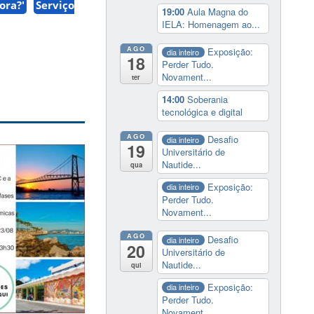
ora?'
Serviço
19:00
Aula Magna do
IELA: Homenagem ao...
AGO
Exposição:
dia inteiro
18
Perder Tudo.
Novament...
ter
14:00
Soberania
tecnológica e digital
AGO
Desafio
dia inteiro
19
Universitário de
Nautide...
qua
Exposição:
dia inteiro
Perder Tudo.
Novament...
AGO
Desafio
dia inteiro
20
Universitário de
Nautide...
qui
Exposição:
dia inteiro
Perder Tudo.
Novament...