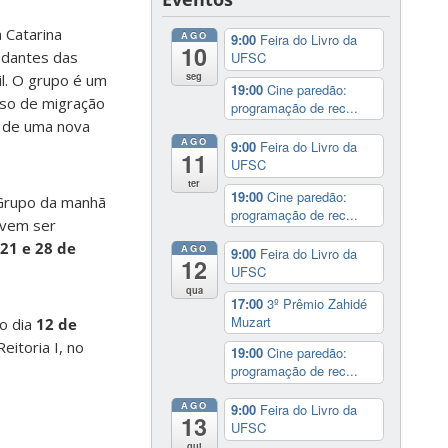
 Catarina
AGO
9:00
Feira do Livro da
10
udantes das
UFSC
seg
il. O grupo é um
19:00
Cine paredão:
sso de migração
programação de rec...
o de uma nova
AGO
9:00
Feira do Livro da
11
UFSC
ter
19:00
Cine paredão:
O Grupo da manhã
programação de rec...
evem ser
 21 e 28 de
AGO
9:00
Feira do Livro da
12
UFSC
qua
17:00
3º Prêmio Zahidé
Muzart
 o dia
12 de
eitoria I, no
19:00
Cine paredão:
programação de rec...
AGO
9:00
Feira do Livro da
13
UFSC
qui