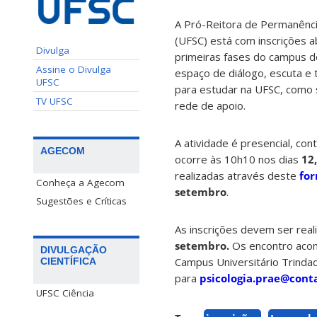
A Pró-Reitora de Permanênci
(UFSC) está com inscrições a
Divulga
primeiras fases do campus de
Assine o Divulga
espaço de diálogo, escuta e
UFSC
para estudar na UFSC, como s
TV UFSC
rede de apoio.
A atividade é presencial, co
AGECOM
ocorre às 10h10 nos dias
12
realizadas através deste
for
Conheça a Agecom
setembro
.
Sugestões e Críticas
As inscrições devem ser rea
setembro.
Os encontro acont
DIVULGAÇÃO
Campus Universitário Trindad
CIENTÍFICA
para
psicologia.prae@conta
UFSC Ciência