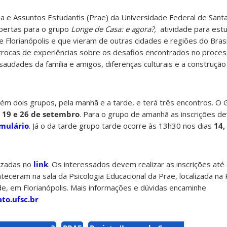
a e Assuntos Estudantis (Prae) da Universidade Federal de Santa
bertas para o grupo
Longe de Casa: e agora?,
atividade para est
 Florianópolis e que vieram de outras cidades e regiões do Bras
 trocas de experiências sobre os desafios encontrados no proce
audades da família e amigos, diferenças culturais e a construçã
ntém dois grupos, pela manhã e a tarde, e terá três encontros. 
, 19 e 26 de setembro
. Para o grupo de amanhã as inscrições d
mulário
. Já o da tarde grupo tarde ocorre às 13h30 nos dias
14,
lizadas no
link
. Os interessados devem realizar as inscrições até
eceram na sala da Psicologia Educacional da Prae, localizada na R
e, em Florianópolis. Mais informações e dúvidas encaminhe
to.ufsc.br