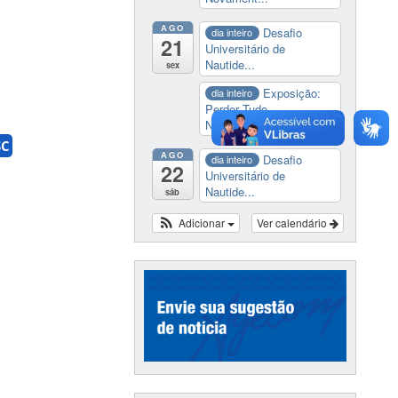
AGO
Desafio
dia inteiro
21
Universitário de
Nautide...
sex
Exposição:
dia inteiro
Perder Tudo.
Novament...
SC
AGO
Desafio
dia inteiro
22
Universitário de
Nautide...
sáb
Adicionar
Ver calendário