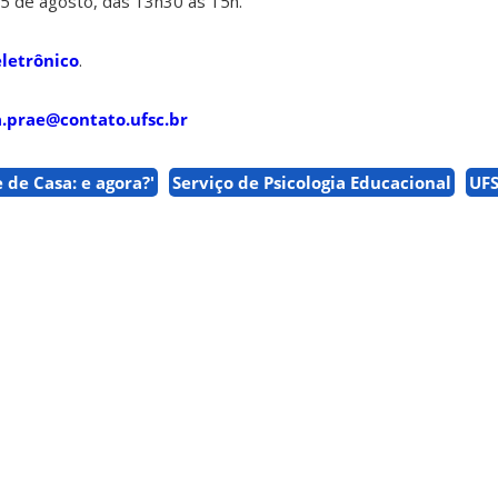
 25 de agosto, das 13h30 às 15h.
eletrônico
.
a.prae@contato.ufsc.br
 de Casa: e agora?'
Serviço de Psicologia Educacional
UF