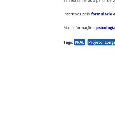
às sextas-feiras a partir de
Inscrições pelo
formulário 
Mais informações:
psicologi
Tags:
PRAE
Projeto 'Longe