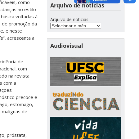
ficáveis, como
Arquivo de notícias
udanças no estilo
 básica voltadas à
Arquivo de notícias
os de promoção da
re, e neste
s”, acrescenta a
Audiovisual
cidência de
nacional, com
ado na revista
as com a
 ações
nóstico precoce e
fago, estômago,
s malignas de
go, próstata,