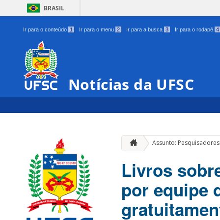
BRASIL
Ir para o conteúdo
1
Ir para o menu
2
Ir para a busca
3
Ir para o rodapé
4
Notícias da UFSC
Assunto: Pesquisadores
Livros sobr
por equipe 
gratuitamen