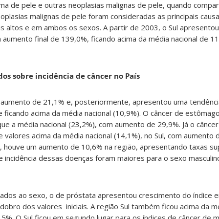
oma de pele e outras neoplasias malignas de pele, quando compa
eoplasias malignas de pele foram consideradas as principais caus
is altos e em ambos os sexos. A partir de 2003, o Sul apresento
 aumento final de 139,0%, ficando acima da média nacional de 1
os sobre incidência de câncer no País
aumento de 21,1% e, posteriormente, apresentou uma tendência 
 ficando acima da média nacional (10,9%). O câncer de estôma
ue a média nacional (23,2%), com aumento de 29,9%. Já o câncer 
 valores acima da média nacional (14,1%), no Sul, com aumento 
, houve um aumento de 10,6% na região, apresentando taxas su
de incidência dessas doenças foram maiores para o sexo masculin
nados ao sexo, o de próstata apresentou crescimento do índice 
dobro dos valores iniciais. A região Sul também ficou acima da m
5%. O Sul ficou em segundo lugar para os índices de câncer de 