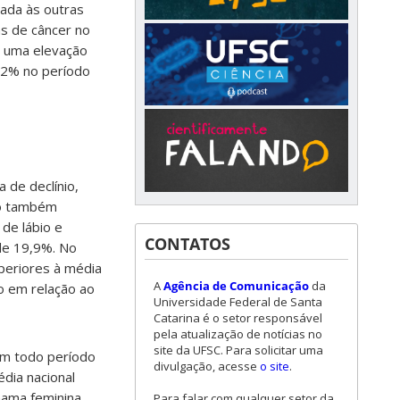
rada às outras
as de câncer no
u uma elevação
12% no período
de declínio,
go também
de lábio e
CONTATOS
de 19,9%. No
periores à média
A
Agência de Comunicação
da
o em relação ao
Universidade Federal de Santa
Catarina é o setor responsável
pela atualização de notícias no
site da UFSC. Para solicitar uma
em todo período
divulgação, acesse
o site
.
édia nacional
mama feminina,
Para falar com qualquer setor da