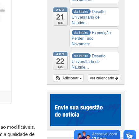
AGO
Desafio
dia inteiro
21
Universitário de
Nautide...
sex
Exposição:
dia inteiro
Perder Tudo.
Novament...
AGO
Desafio
dia inteiro
22
Universitário de
Nautide...
sáb
Adicionar
Ver calendário
não modificáveis,
m a qualidade de