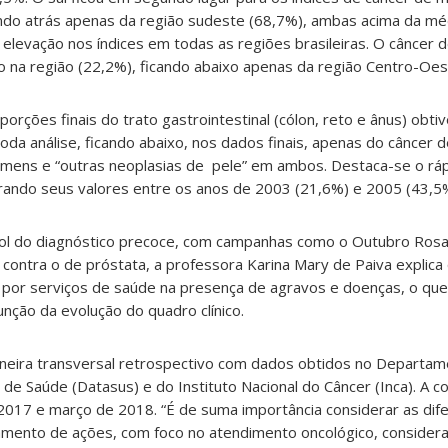
do atrás apenas da região sudeste (68,7%), ambas acima da méd
elevação nos índices em todas as regiões brasileiras. O câncer d
a região (22,2%), ficando abaixo apenas da região Centro-Oes
porções finais do trato gastrointestinal (cólon, reto e ânus) ob
oda análise, ficando abaixo, nos dados finais, apenas do cânce
mens e “outras neoplasias de pele” em ambos. Destaca-se o rá
brando seus valores entre os anos de 2003 (21,6%) e 2005 (43,5
ol do diagnóstico precoce, com campanhas como o Outubro Rosa
ontra o de próstata, a professora Karina Mary de Paiva explica
 por serviços de saúde na presença de agravos e doenças, o q
ção da evolução do quadro clínico.
aneira transversal retrospectivo com dados obtidos no Departa
 de Saúde (Datasus) e do Instituto Nacional do Câncer (Inca). A c
017 e março de 2018. “É de suma importância considerar as dife
jamento de ações, com foco no atendimento oncológico, consider