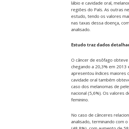
lábio e cavidade oral, melan
regiões do País. As outras n
estudo, tendo os valores ma
nas taxas dessa doença, com
analisado.
Estudo traz dados detalhad
O câncer de esôfago obteve 
chegando a 20,3% em 2013 e
apresentou índices maiores q
cavidade oral também obteve
caso dos melanomas de pele
nacional (5,6%). Os valores 
feminino.
No caso de cânceres relacio
analisado, terminando com o 
(48,8%), com aumento de 58,