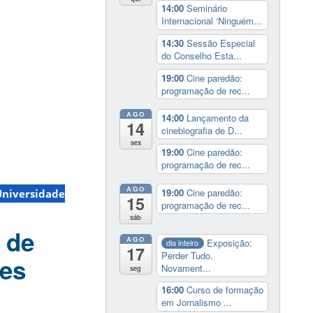
14:00
Seminário
Internacional ‘Ninguém...
14:30
Sessão Especial
do Conselho Esta...
19:00
Cine paredão:
programação de rec...
AGO
14:00
Lançamento da
14
cinebiografia de D...
sex
19:00
Cine paredão:
programação de rec...
AGO
19:00
Cine paredão:
Universidade
15
programação de rec...
sáb
 de
AGO
Exposição:
dia inteiro
17
Perder Tudo.
res
Novament...
seg
16:00
Curso de formação
em Jornalismo ...