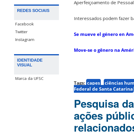
Aperfeiçoamento de Pessoal 
REDES SOCIAIS
Interessados podem fazer bai
Facebook
Twitter
Se mueve el género en Amé
Instagram
Move-se o gênero na Améri
IDENTIDADE
VISUAL
Marca da UFSC
Tags:
capes
ciências hu
Federal de Santa Catarina
Pesquisa da
ações públi
relacionado