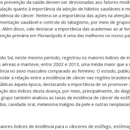
 e prevenção da saúde devem ser direcionadas aos fatores modi
ulação quanto à importância da adoção de hábitos saudáveis e m
cidência do câncer. Reitera-se a importância das ações na atenção
 alimentação saudável e controle do tabagismo, por meio de grup
Além disso, vale destacar a importância das academias ao ar liv
tenção primária em Florianópolis é uma das melhores no nosso paí
gião Sul, neste mesmo período, registrou os maiores índices de in
as aéreas e manteve, entre 2002 e 2013, uma média maior que a 
ncia no sexo masculino comparado ao feminino. O estudo, public
ucidar a relação entre a incidência de câncer nas regiões brasileir
públicas àquela época, destacando a importância de se promover
ção dos índices desta doença, por meio, principalmente, do diag
O grupo também analisou as taxas de incidência de câncer de esô
lábio, cavidade oral, melanoma maligno da pele e outras neoplasia
aiores índices de incidência para o cânceres de esôfago, estôma