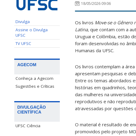
18/05/2026 09:06
Divulga
Os livros
Move-se o Gênero n
Latina
, que contam com a au
Assine o Divulga
UFSC
Uruguai e Colômbia, estão d
foram desenvolvidas no âmbit
TV UFSC
Humanas da UFSC.
AGECOM
Os livros contemplam a área
apresentam pesquisas e deb
Conheça a Agecom
Entre os temas abordados es
Sugestões e Críticas
histórias em quadrinhos, teori
das mulheres na universidad
reprodutivos e não reproduti
DIVULGAÇÃO
atravessadas por questões de
CIENTÍFICA
O material é resultado de e
UFSC Ciência
promovidos pelo projeto MOV