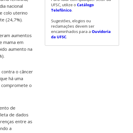
UFSC, utilize o
Catálogo
ia nacional
Telefônico
.
e colo uterino
te (24,7%).
Sugestões, elogios ou
reclamações devem ser
encaminhados para a
Ouvidoria
tiveram aumentos
da UFSC
.
r de mama em
pido aumento na
%).
 contra o câncer
 que há uma
ue compromete o
mento de
oleta de dados
renças entre as
ando a