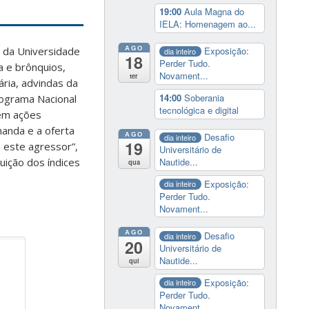
19:00
Aula Magna do
IELA: Homenagem ao...
AGO
a da Universidade
Exposição:
dia inteiro
18
Perder Tudo.
a e brônquios,
Novament...
ter
ária, advindas da
14:00
Soberania
rograma Nacional
tecnológica e digital
 em ações
anda e a oferta
AGO
Desafio
dia inteiro
19
 este agressor”,
Universitário de
nuição dos índices
Nautide...
qua
Exposição:
dia inteiro
Perder Tudo.
Novament...
AGO
Desafio
dia inteiro
20
Universitário de
Nautide...
qui
Exposição:
dia inteiro
Perder Tudo.
Novament...