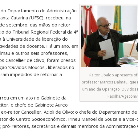
 do Departamento de Administração
anta Catarina (UFSC), recebeu, na
 de setembro, das mãos do reitor
io do Tribunal Regional Federal da 4ª
a à Universidade da liberação do
atividades de docente. Há um ano, em
mau e outros seis professores,
los Cancellier de Olivo, foram presos
ação ‘Ouvidos Moucos’, liberados no
ram impedidos de retornar à
Reitor Ubaldo apresenta of
professor Marcos Dalmau, que 
um ano da Operação ‘Ouvidos Mo
Padilha/Agecom/
rreu em um ato no Gabinete da
eitor, o chefe de Gabinete Aureo
ex-reitor Cancellier, Acioli de Olivo; o chefe do Departamento de
etor do Centro Socioeconômico, Irineu Manoel de Souza e a vice-
 pró-reitores, secretários e demais membros da Administração 