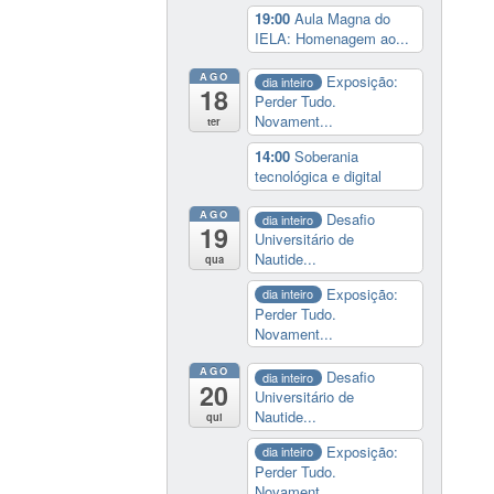
19:00
Aula Magna do
IELA: Homenagem ao...
AGO
Exposição:
dia inteiro
18
Perder Tudo.
Novament...
ter
14:00
Soberania
tecnológica e digital
AGO
Desafio
dia inteiro
19
Universitário de
Nautide...
qua
Exposição:
dia inteiro
Perder Tudo.
Novament...
AGO
Desafio
dia inteiro
20
Universitário de
Nautide...
qui
Exposição:
dia inteiro
Perder Tudo.
Novament...