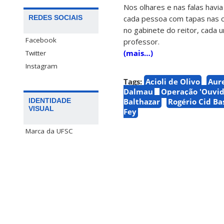
Nos olhares e nas falas havi
REDES SOCIAIS
cada pessoa com tapas nas c
no gabinete do reitor, cada 
Facebook
professor.
(mais…)
Twitter
Instagram
Tags:
Acioli de Olivo
Aur
Dalmau
Operação 'Ouvid
Balthazar
Rogério Cid Ba
IDENTIDADE
VISUAL
Fey
Marca da UFSC