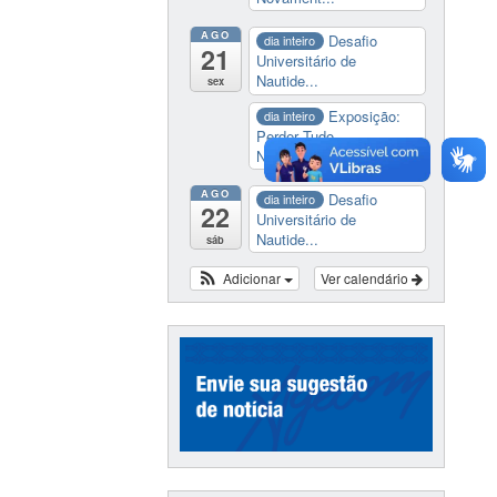
AGO
Desafio
dia inteiro
21
Universitário de
Nautide...
sex
Exposição:
dia inteiro
Perder Tudo.
Novament...
AGO
Desafio
dia inteiro
22
Universitário de
Nautide...
sáb
Adicionar
Ver calendário