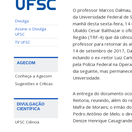
O professor Marcos Dalmau,
da Universidade Federal de S
Divulga
manhã desta sexta-feira, 14
Assine o Divulga
Ubaldo Cesar Balthazar o ofíc
UFSC
Região (TRF-4) que dá ciênci
TV UFSC
professor para retornar às 
14 de setembro de 2017, Dal
incluindo o ex-reitor Luiz Car
AGECOM
pela Polícia Federal na Oper
dia seguinte, mas permanece
Conheça a Agecom
Universidade.
Sugestões e Críticas
A entrega do documento oco
Reitoria, reunindo, além do r
DIVULGAÇÃO
Mafra de Moraes; o irmão do 
CIENTÍFICA
Pedro Antônio de Melo; o dir
Denize Henrique Casagrande;
UFSC Ciência