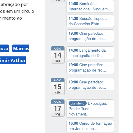
14:00
Seminário
i abraçado por
Internacional ‘Ninguém...
os em um círculo
lhimento ao
14:30
Sessão Especial
do Conselho Esta...
19:00
Cine paredão:
programação de rec...
ouza
Marcos
AGO
14:00
Lançamento da
14
cinebiografia de D...
imir Arthur
sex
19:00
Cine paredão:
programação de rec...
AGO
19:00
Cine paredão:
15
programação de rec...
sáb
AGO
Exposição:
dia inteiro
17
Perder Tudo.
Novament...
seg
16:00
Curso de formação
em Jornalismo ...