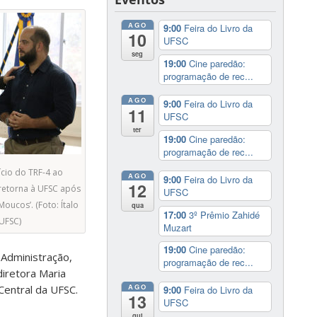
AGO
9:00
Feira do Livro da
10
UFSC
seg
19:00
Cine paredão:
programação de rec...
AGO
9:00
Feira do Livro da
11
UFSC
ter
19:00
Cine paredão:
programação de rec...
ício do TRF-4 ao
AGO
9:00
Feira do Livro da
12
retorna à UFSC após
UFSC
ucos’. (Foto: Ítalo
qua
17:00
3º Prêmio Zahidé
UFSC)
Muzart
19:00
Cine paredão:
 Administração,
programação de rec...
diretora Maria
AGO
Central da UFSC.
9:00
Feira do Livro da
13
UFSC
qui