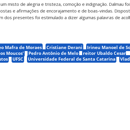
a um misto de alegria e tristeza, comoção e indignação. Dalmau fo
ostas e afirmações de encorajamento e de boas-vindas. Dispost
um dos presentes foi estimulado a dizer algumas palavras de aco
eo Mafra de Moraes
Cristiane Derani
Irineu Manoel de S
os Moucos'
Pedro Antônio de Melo
reitor Ubaldo Cesar
stos
UFSC
Universidade Federal de Santa Catarina
Vlad