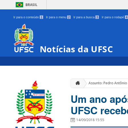
BRASIL
Ir para o conteúdo
1
Ir para o menu
2
Ir para a busca
3
Ir para o rodapé
4
Notícias da UFSC
Assunto: Pedro Antônio
Um ano apó
UFSC recebe
14/09/2018 15:55