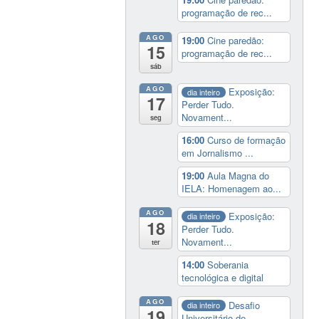
programação de rec...
AGO
19:00
Cine paredão:
15
programação de rec...
sáb
AGO
Exposição:
dia inteiro
17
Perder Tudo.
Novament...
seg
16:00
Curso de formação
em Jornalismo ...
19:00
Aula Magna do
IELA: Homenagem ao...
AGO
Exposição:
dia inteiro
18
Perder Tudo.
Novament...
ter
14:00
Soberania
tecnológica e digital
AGO
Desafio
dia inteiro
19
Universitário de