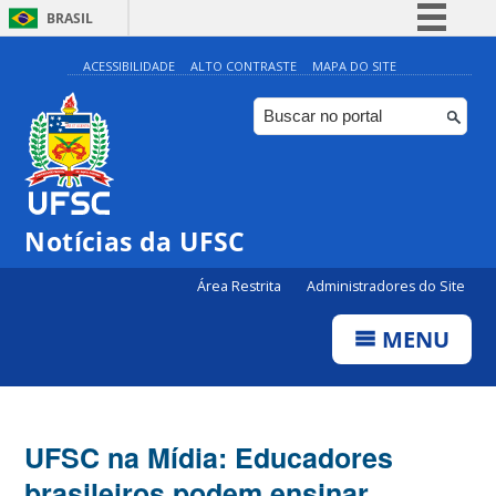
BRASIL
Simplifique!
ACESSIBILIDADE
ALTO CONTRASTE
MAPA DO SITE
Comunica BR
Participe
Acesso à informação
Legislação
Notícias da UFSC
Canais
Área Restrita
Administradores do Site
MENU
UFSC na Mídia: Educadores
brasileiros podem ensinar