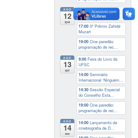
AGO
9:00
Feira do Livro da
12
UFSC
qua
17:00
3º Prêmio Zahidé
Muzart
19:00
Cine paredão:
programação de rec...
AGO
9:00
Feira do Livro da
13
UFSC
qui
14:00
Seminário
Internacional ‘Ninguém...
14:30
Sessão Especial
do Conselho Esta...
19:00
Cine paredão:
programação de rec...
AGO
14:00
Lançamento da
14
cinebiografia de D...
sex
19:00
Cine paredão: