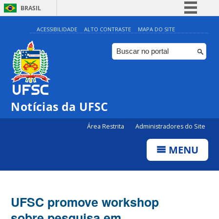
BRASIL
Simplifique!
ACESSIBILIDADE
ALTO CONTRASTE
MAPA DO SITE
Comunica BR
Participe
Acesso à informação
Legislação
Notícias da UFSC
Canais
Área Restrita
Administradores do Site
MENU
UFSC promove workshop
sobre pesquisa em