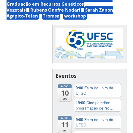
Graduação em Recursos Genéticos
Vegetais
Rubens Onofre Nodari
Sarah Zanon
Agapito-Tefen
Tromsø
workshop
Eventos
AGO
9:00
Feira do Livro da
10
UFSC
seg
19:00
Cine paredão:
programação de rec...
AGO
9:00
Feira do Livro da
11
UFSC
ter