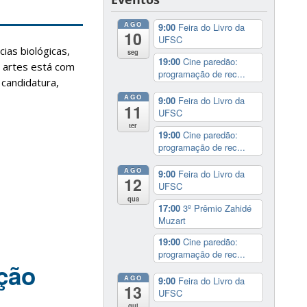
AGO
9:00
Feira do Livro da
10
UFSC
ias biológicas,
seg
19:00
Cine paredão:
 e artes está com
programação de rec...
 candidatura,
AGO
9:00
Feira do Livro da
11
UFSC
ter
19:00
Cine paredão:
programação de rec...
AGO
9:00
Feira do Livro da
12
UFSC
qua
17:00
3º Prêmio Zahidé
Muzart
19:00
Cine paredão:
programação de rec...
ção
AGO
9:00
Feira do Livro da
13
UFSC
qui