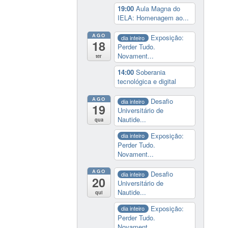
19:00
Aula Magna do
IELA: Homenagem ao...
AGO
Exposição:
dia inteiro
18
Perder Tudo.
Novament...
ter
14:00
Soberania
tecnológica e digital
AGO
Desafio
dia inteiro
19
Universitário de
Nautide...
qua
Exposição:
dia inteiro
Perder Tudo.
Novament...
AGO
Desafio
dia inteiro
20
Universitário de
Nautide...
qui
Exposição:
dia inteiro
Perder Tudo.
Novament...