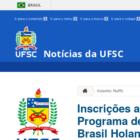
BRASIL
Ir para o conteúdo
1
Ir para o menu
2
Ir para a busca
3
Ir para o rodapé
4
Notícias da UFSC
Assunto: Nuffic
Inscrições 
Programa de
Brasil Hola