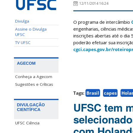
12/11/2014 16:24
Divulga
O programa de intercâmbio
engenharias, ciências médicas
Assine o Divulga
UFSC
inscrições abertas até o dia
poderão efetuar sua inscriç
TV UFSC
cgci.capes.gov.br/roteirop
AGECOM
Conheça a Agecom
Sugestões e Críticas
Tags:
Brasil
capes
Hola
UFSC tem m
DIVULGAÇÃO
CIENTÍFICA
selecionad
UFSC Ciência
com Holand