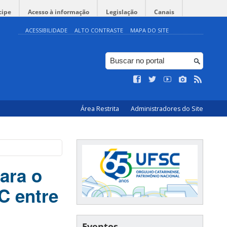
cipe
Acesso à informação
Legislação
Canais
ACESSIBILIDADE
ALTO CONTRASTE
MAPA DO SITE
Área Restrita
Administradores do Site
ara o
C entre
Eventos