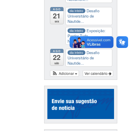
AGO
Desafio
dia inteiro
21
Universitário de
Nautide...
sex
Exposição:
dia inteiro
Perder Tudo.
Novament...
AGO
Desafio
dia inteiro
22
Universitário de
Nautide...
sáb
Adicionar
Ver calendário