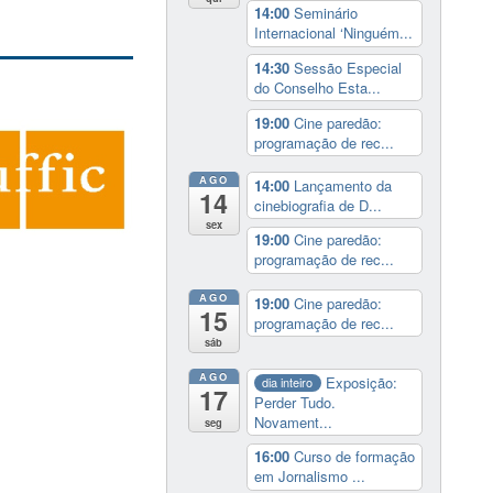
14:00
Seminário
Internacional ‘Ninguém...
14:30
Sessão Especial
do Conselho Esta...
19:00
Cine paredão:
programação de rec...
AGO
14:00
Lançamento da
14
cinebiografia de D...
sex
19:00
Cine paredão:
programação de rec...
AGO
19:00
Cine paredão:
15
programação de rec...
sáb
AGO
Exposição:
dia inteiro
17
Perder Tudo.
Novament...
seg
16:00
Curso de formação
em Jornalismo ...