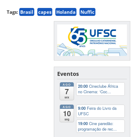
Tags:
Brasil
capes
Holanda
Nuffic
Eventos
AGO
20:00
Cineclube África
7
no Cinema: ‘Coc...
sex
AGO
9:00
Feira do Livro da
10
UFSC
seg
19:00
Cine paredão:
programação de rec...