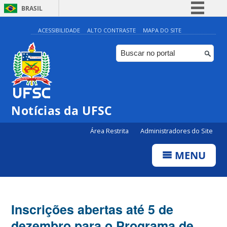
BRASIL
Simplifique!
ACESSIBILIDADE
ALTO CONTRASTE
MAPA DO SITE
Comunica BR
Participe
Acesso à informação
Legislação
Notícias da UFSC
Canais
Área Restrita
Administradores do Site
MENU
Inscrições abertas até 5 de
dezembro para o Programa de