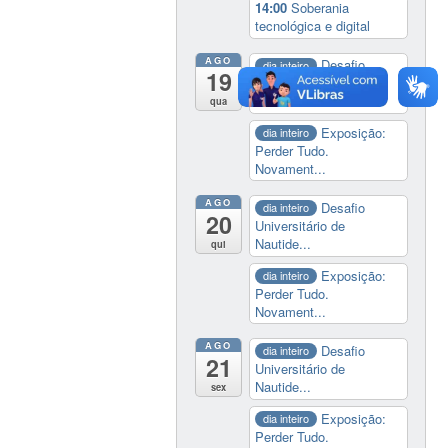
14:00
Soberania
tecnológica e digital
AGO
Desafio
dia inteiro
19
Universitário de
Nautide...
qua
Exposição:
dia inteiro
Perder Tudo.
Novament...
AGO
Desafio
dia inteiro
20
Universitário de
Nautide...
qui
Exposição:
dia inteiro
Perder Tudo.
Novament...
AGO
Desafio
dia inteiro
21
Universitário de
Nautide...
sex
Exposição:
dia inteiro
Perder Tudo.