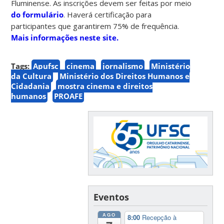
Fluminense. As inscrições devem ser feitas por meio
do formulário
. Haverá certificação para
participantes que garantirem 75% de frequência.
Mais informações neste site.
Tags:
Apufsc
cinema
jornalismo
Ministério
da Cultura
Ministério dos Direitos Humanos e
Cidadania
mostra cinema e direitos
humanos
PROAFE
Eventos
AGO
8:00
Recepção à