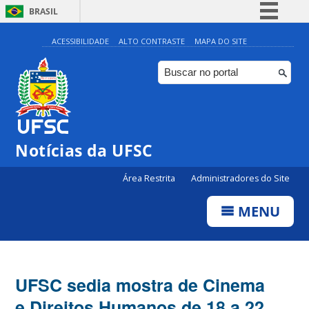
BRASIL
Simplifique!
ACESSIBILIDADE
ALTO CONTRASTE
MAPA DO SITE
Comunica BR
Participe
Acesso à informação
Legislação
Notícias da UFSC
Canais
Área Restrita
Administradores do Site
MENU
UFSC sedia mostra de Cinema
e Direitos Humanos de 18 a 22