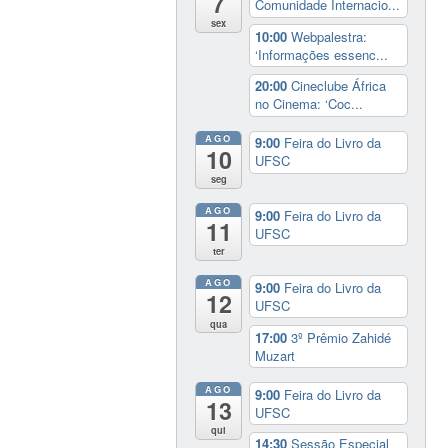
7
Comunidade Internacio...
sex
10:00
Webpalestra:
‘Informações essenc...
20:00
Cineclube África
no Cinema: ‘Coc...
AGO
9:00
Feira do Livro da
10
UFSC
seg
AGO
9:00
Feira do Livro da
11
UFSC
ter
AGO
9:00
Feira do Livro da
12
UFSC
qua
17:00
3º Prêmio Zahidé
Muzart
AGO
9:00
Feira do Livro da
13
UFSC
qui
14:30
Sessão Especial