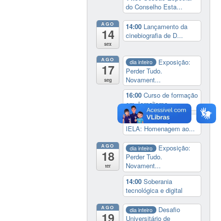
do Conselho Esta...
AGO
14:00
Lançamento da
14
cinebiografia de D...
sex
AGO
Exposição:
dia inteiro
17
Perder Tudo.
Novament...
seg
16:00
Curso de formação
em Jornalismo ...
19:00
Aula Magna do
IELA: Homenagem ao...
AGO
Exposição:
dia inteiro
18
Perder Tudo.
Novament...
ter
14:00
Soberania
tecnológica e digital
AGO
Desafio
dia inteiro
19
Universitário de