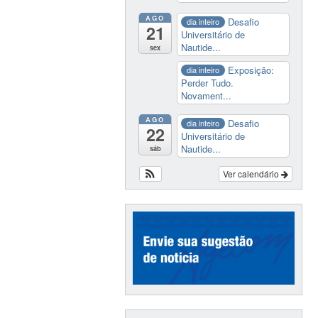
AGO
Desafio
dia inteiro
21
Universitário de
Nautide...
sex
Exposição:
dia inteiro
Perder Tudo.
Novament...
AGO
Desafio
dia inteiro
22
Universitário de
Nautide...
sáb
Ver calendário