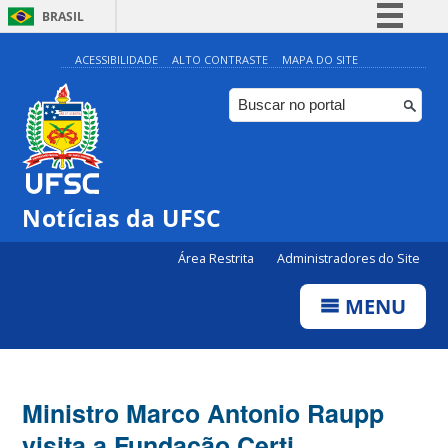
BRASIL
Simplifique!
ACESSIBILIDADE
ALTO CONTRASTE
MAPA DO SITE
Comunica BR
Participe
Acesso à informação
Legislação
Notícias da UFSC
Canais
Área Restrita
Administradores do Site
MENU
Ministro Marco Antonio Raupp
visita a Fundação Certi