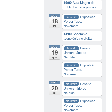
19:00
Aula Magna do
IELA: Homenagem ao...
AGO
Exposição:
dia inteiro
18
Perder Tudo.
Novament...
ter
14:00
Soberania
tecnológica e digital
AGO
Desafio
dia inteiro
19
Universitário de
Nautide...
qua
Exposição:
dia inteiro
Perder Tudo.
Novament...
AGO
Desafio
dia inteiro
20
Universitário de
Nautide...
qui
Exposição:
dia inteiro
Perder Tudo.
Novament...