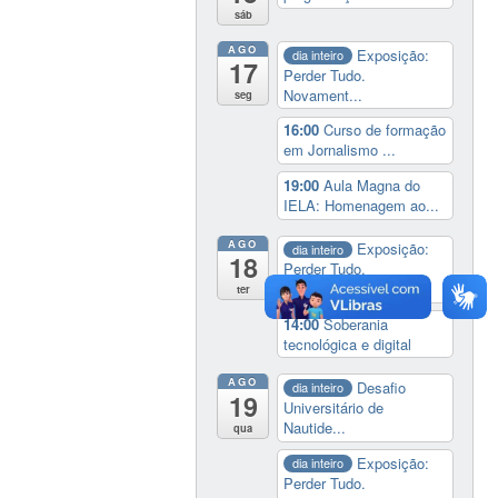
sáb
AGO
Exposição:
dia inteiro
17
Perder Tudo.
Novament...
seg
16:00
Curso de formação
em Jornalismo ...
19:00
Aula Magna do
IELA: Homenagem ao...
AGO
Exposição:
dia inteiro
18
Perder Tudo.
Novament...
ter
14:00
Soberania
tecnológica e digital
AGO
Desafio
dia inteiro
19
Universitário de
Nautide...
qua
Exposição:
dia inteiro
Perder Tudo.