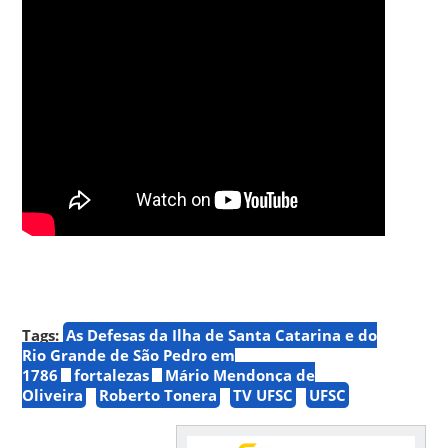
Tags:
As Defesas da Ilha de Santa Catarina e do
Rio Grande de São Pedro em
1786
fortalezas
Mário Mendonça de
Oliveira
Roberto Tonera
TV UFSC
UFSC