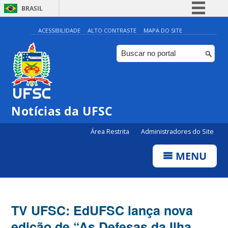
BRASIL
Simplifique!
ACESSIBILIDADE
ALTO CONTRASTE
MAPA DO SITE
Comunica BR
Participe
Acesso à informação
Legislação
Notícias da UFSC
Canais
Área Restrita
Administradores do Site
MENU
TV UFSC: EdUFSC lança nova
edição de “As Defesas da Ilha