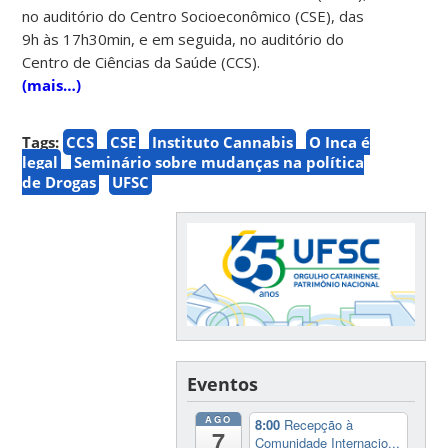
no auditório do Centro Socioeconômico (CSE), das
9h às 17h30min, e em seguida, no auditório do
Centro de Ciências da Saúde (CCS).
(mais…)
Tags:
CCS
CSE
Instituto Cannabis
O Inca é
legal
Seminário sobre mudanças na política
de Drogas
UFSC
Eventos
AGO
8:00
Recepção à
7
Comunidade Internacio...