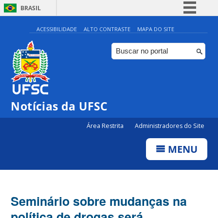
BRASIL
Simplifique!
ACESSIBILIDADE
ALTO CONTRASTE
MAPA DO SITE
Comunica BR
Participe
Acesso à informação
Legislação
Notícias da UFSC
Canais
Área Restrita
Administradores do Site
MENU
Seminário sobre mudanças na
política de drogas será