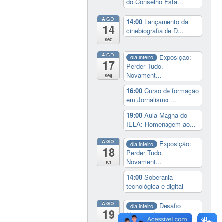
do Conselho Esta...
AGO
14:00
Lançamento da
14
cinebiografia de D...
sex
AGO
Exposição:
dia inteiro
17
Perder Tudo.
Novament...
seg
16:00
Curso de formação
em Jornalismo ...
19:00
Aula Magna do
IELA: Homenagem ao...
AGO
Exposição:
dia inteiro
18
Perder Tudo.
Novament...
ter
14:00
Soberania
tecnológica e digital
AGO
Desafio
dia inteiro
19
Universitário de