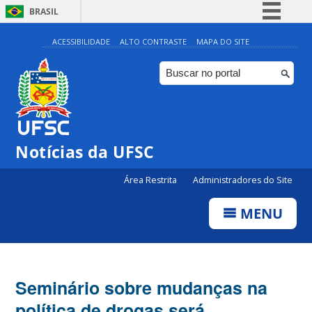
BRASIL
Simplifique!
ACESSIBILIDADE
ALTO CONTRASTE
MAPA DO SITE
Comunica BR
Participe
Acesso à informação
Legislação
Notícias da UFSC
Canais
Área Restrita
Administradores do Site
MENU
Seminário sobre mudanças na
política de drogas será