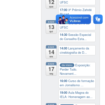
12
UFSC
qua
17:00
3º Prêmio Zahidé
Muzart
AGO
9:00
Feira do Livro da
13
UFSC
qui
14:30
Sessão Especial
do Conselho Esta...
AGO
14:00
Lançamento da
14
cinebiografia de D...
sex
AGO
Exposição:
dia inteiro
17
Perder Tudo.
Novament...
seg
16:00
Curso de formação
em Jornalismo ...
19:00
Aula Magna do
IELA: Homenagem ao...
AGO