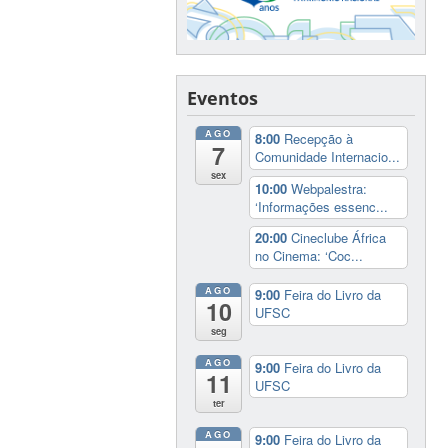
Eventos
AGO
8:00
Recepção à
7
Comunidade Internacio...
sex
10:00
Webpalestra:
‘Informações essenc...
20:00
Cineclube África
no Cinema: ‘Coc...
AGO
9:00
Feira do Livro da
10
UFSC
seg
AGO
9:00
Feira do Livro da
11
UFSC
ter
AGO
9:00
Feira do Livro da