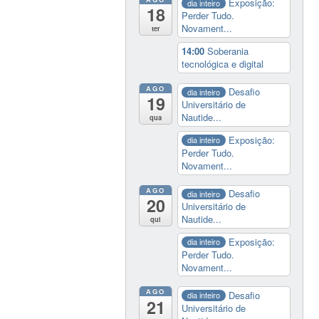
Exposição:
dia inteiro
18
Perder Tudo.
Novament...
ter
14:00
Soberania
tecnológica e digital
AGO
Desafio
dia inteiro
19
Universitário de
Nautide...
qua
Exposição:
dia inteiro
Perder Tudo.
Novament...
AGO
Desafio
dia inteiro
20
Universitário de
Nautide...
qui
Exposição:
dia inteiro
Perder Tudo.
Novament...
AGO
Desafio
dia inteiro
21
Universitário de