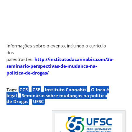
Informações sobre o evento, incluindo o currículo
dos
palestrastes:
http://institutodacannabis.com/3o-
seminario-perspectivas-de-mudanca-na-
politica-de-drogas/
Tags:
CCS
CSE
Instituto Cannabis
O Inca é
legal
Seminário sobre mudanças na política
de Drogas
UFSC