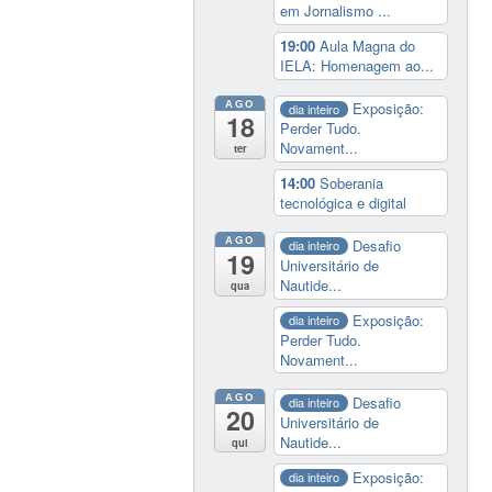
em Jornalismo ...
19:00
Aula Magna do
IELA: Homenagem ao...
AGO
Exposição:
dia inteiro
18
Perder Tudo.
Novament...
ter
14:00
Soberania
tecnológica e digital
AGO
Desafio
dia inteiro
19
Universitário de
Nautide...
qua
Exposição:
dia inteiro
Perder Tudo.
Novament...
AGO
Desafio
dia inteiro
20
Universitário de
Nautide...
qui
Exposição:
dia inteiro