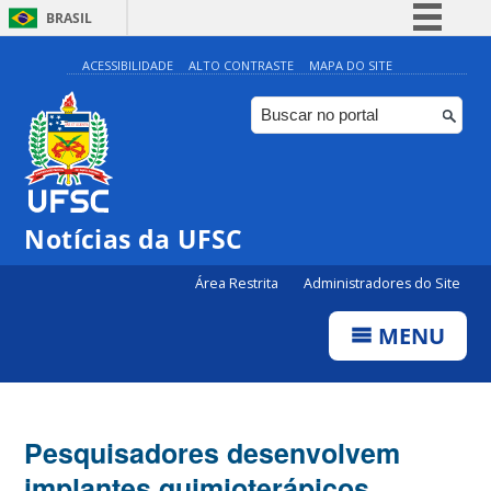
BRASIL
Simplifique!
ACESSIBILIDADE
ALTO CONTRASTE
MAPA DO SITE
Comunica BR
Participe
Acesso à informação
Legislação
Notícias da UFSC
Canais
Área Restrita
Administradores do Site
MENU
Pesquisadores desenvolvem
implantes quimioterápicos