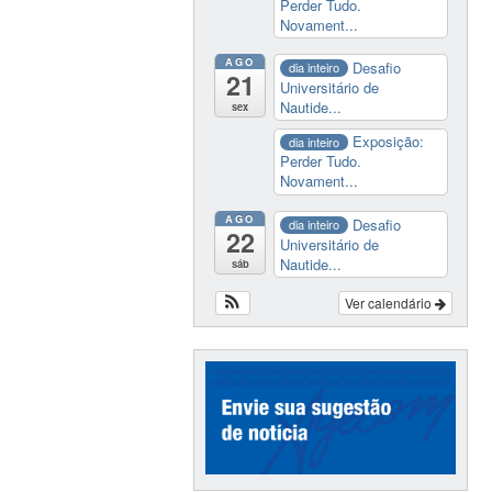
Perder Tudo.
Novament...
AGO
Desafio
dia inteiro
21
Universitário de
Nautide...
sex
Exposição:
dia inteiro
Perder Tudo.
Novament...
AGO
Desafio
dia inteiro
22
Universitário de
Nautide...
sáb
Ver calendário