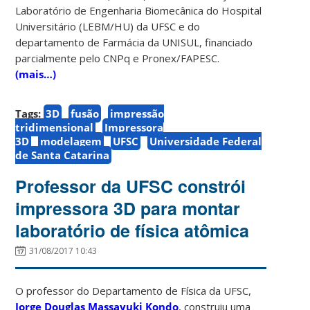
Laboratório de Engenharia Biomecânica do Hospital
Universitário (LEBM/HU) da UFSC e do
departamento de Farmácia da UNISUL, financiado
parcialmente pelo CNPq e Pronex/FAPESC.
(mais…)
Tags:
3D
fusão
impressão
tridimensional
Impressora
3D
modelagem
UFSC
Universidade Federal
de Santa Catarina
Professor da UFSC constrói
impressora 3D para montar
laboratório de física atômica
31/08/2017 10:43
O professor do Departamento de Física da UFSC,
Jorge Douglas Massayuki Kondo
, construiu uma