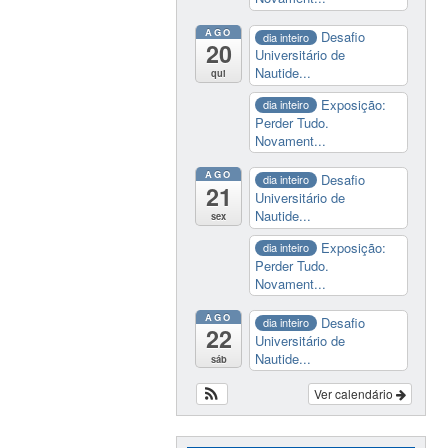
AGO
Desafio
dia inteiro
20
Universitário de
Nautide...
qui
Exposição:
dia inteiro
Perder Tudo.
Novament...
AGO
Desafio
dia inteiro
21
Universitário de
Nautide...
sex
Exposição:
dia inteiro
Perder Tudo.
Novament...
AGO
Desafio
dia inteiro
22
Universitário de
Nautide...
sáb
Ver calendário