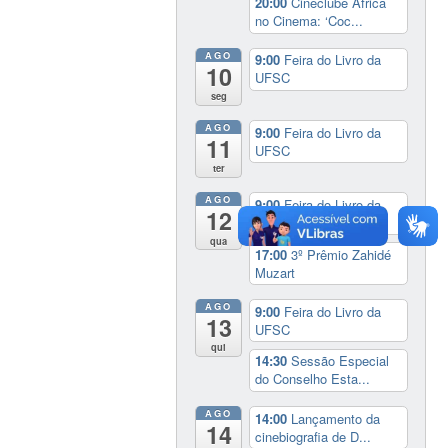
20:00
Cineclube África
no Cinema: ‘Coc...
AGO
9:00
Feira do Livro da
10
UFSC
seg
AGO
9:00
Feira do Livro da
11
UFSC
ter
AGO
9:00
Feira do Livro da
12
UFSC
qua
17:00
3º Prêmio Zahidé
Muzart
AGO
9:00
Feira do Livro da
13
UFSC
qui
14:30
Sessão Especial
do Conselho Esta...
AGO
14:00
Lançamento da
14
cinebiografia de D...