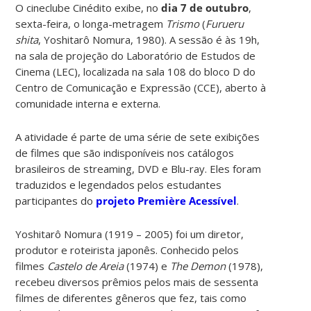
O cineclube Cinédito exibe, no
dia 7 de outubro
,
sexta-feira, o longa-metragem
Trismo
(
‎Furueru
shita
, Yoshitarô Nomura, 1980). A sessão é às 19h,
na sala de projeção do Laboratório de Estudos de
Cinema (LEC), localizada na sala 108 do bloco D do
Centro de Comunicação e Expressão (CCE), aberto à
comunidade interna e externa.
A atividade é parte de uma série de sete exibições
de filmes que são indisponíveis nos catálogos
brasileiros de streaming, DVD e Blu-ray. Eles foram
traduzidos e legendados pelos estudantes
participantes do
projeto Première Acessível
.
Yoshitarô Nomura (1919 – 2005) foi um diretor,
produtor e roteirista japonês. Conhecido pelos
filmes
Castelo de Areia
(1974) e
The Demon
(1978),
recebeu diversos prêmios pelos mais de sessenta
filmes de diferentes gêneros que fez, tais como