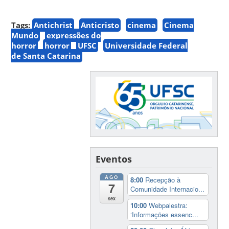
Tags:
Antichrist
Anticristo
cinema
Cinema
Mundo
expressões do
horror
horror
UFSC
Universidade Federal
de Santa Catarina
Eventos
AGO
8:00
Recepção à
7
Comunidade Internacio...
sex
10:00
Webpalestra:
‘Informações essenc...