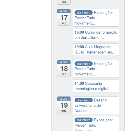
sex
AGO
Exposição:
dia inteiro
17
Perder Tudo.
Novament...
seg
16:00
Curso de formação
em Jornalismo ...
19:00
Aula Magna do
IELA: Homenagem ao...
AGO
Exposição:
dia inteiro
18
Perder Tudo.
Novament...
ter
14:00
Soberania
tecnológica e digital
AGO
Desafio
dia inteiro
19
Universitário de
Nautide...
qua
Exposição:
dia inteiro
Perder Tudo.
Novament...