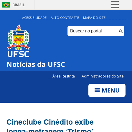
BRASIL
Simplifique!
ACESSIBILIDADE
ALTO CONTRASTE
MAPA DO SITE
Comunica BR
Participe
Acesso à informação
Legislação
Notícias da UFSC
Canais
Área Restrita
Administradores do Site
MENU
Cineclube Cinédito exibe
longa-metragem ‘Trismo’