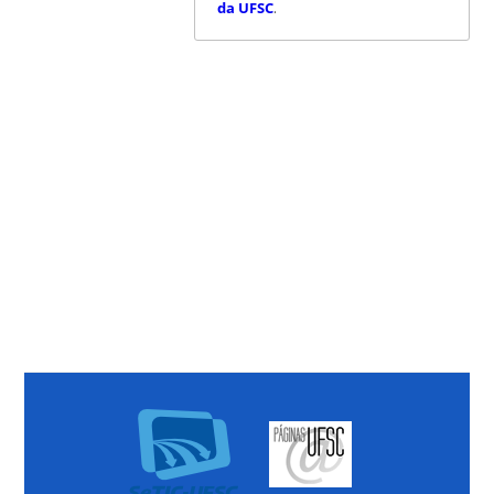
da UFSC
.