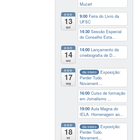
Muzart
AGO
9:00
Feira do Livro da
13
UFSC
qui
14:30
Sessão Especial
do Conselho Esta...
AGO
14:00
Lançamento da
14
cinebiografia de D...
sex
AGO
Exposição:
dia inteiro
17
Perder Tudo.
Novament...
seg
16:00
Curso de formação
em Jornalismo ...
19:00
Aula Magna do
IELA: Homenagem ao...
AGO
Exposição:
dia inteiro
18
Perder Tudo.
Novament...
ter