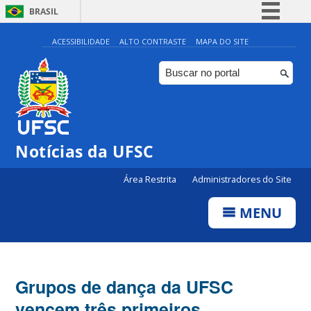
BRASIL
Simplifique!
ACESSIBILIDADE
ALTO CONTRASTE
MAPA DO SITE
Comunica BR
Participe
Acesso à informação
Legislação
Notícias da UFSC
Canais
Área Restrita
Administradores do Site
MENU
Grupos de dança da UFSC
vencem três primeiros