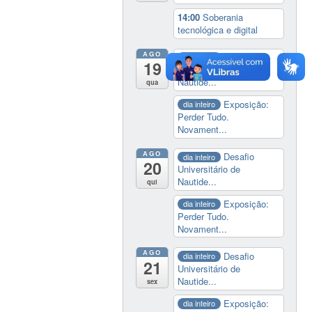
14:00
Soberania
tecnológica e digital
AGO
Desafio
dia inteiro
19
Universitário de
Nautide...
qua
Exposição:
dia inteiro
Perder Tudo.
Novament...
AGO
Desafio
dia inteiro
20
Universitário de
Nautide...
qui
Exposição:
dia inteiro
Perder Tudo.
Novament...
AGO
Desafio
dia inteiro
21
Universitário de
Nautide...
sex
Exposição:
dia inteiro