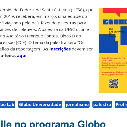
versidade Federal de Santa Catarina (UFSC), que
m 2019, receberá, em março, uma equipe do
á viajando pelo país fazendo palestras para
rantes de coletivos. A palestra na UFSC ocorre
 no Auditório Henrique Fontes, Bloco B do
ressão (CCE). O tema da palestra será “Os
safios da reportagem”. As
inscrições
devem ser
a-feira
,
aqui
.
obo Lab
Globo Universidade
jornalismo
palestra
Profi
lle no programa Globo