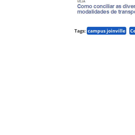
Tags:
campus joinville
C