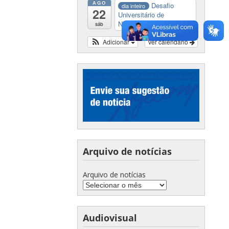
AGO
Desafio
dia inteiro
22
Universitário de
Nautide...
sáb
Adicionar
Ver calendário
Arquivo de notícias
Arquivo de notícias
Audiovisual