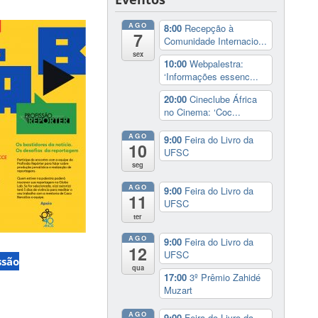
AGO
8:00
Recepção à
7
Comunidade Internacio...
sex
10:00
Webpalestra:
‘Informações essenc...
20:00
Cineclube África
no Cinema: ‘Coc...
AGO
9:00
Feira do Livro da
10
UFSC
seg
AGO
9:00
Feira do Livro da
11
UFSC
ter
AGO
9:00
Feira do Livro da
12
UFSC
ssão
qua
17:00
3º Prêmio Zahidé
Muzart
AGO
9:00
Feira do Livro da