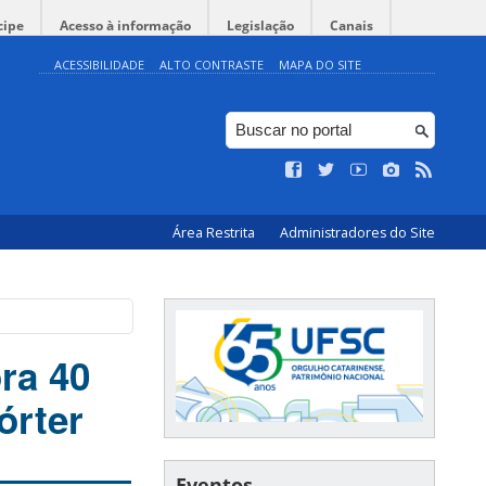
cipe
Acesso à informação
Legislação
Canais
ACESSIBILIDADE
ALTO CONTRASTE
MAPA DO SITE
Área Restrita
Administradores do Site
ra 40
órter
Eventos