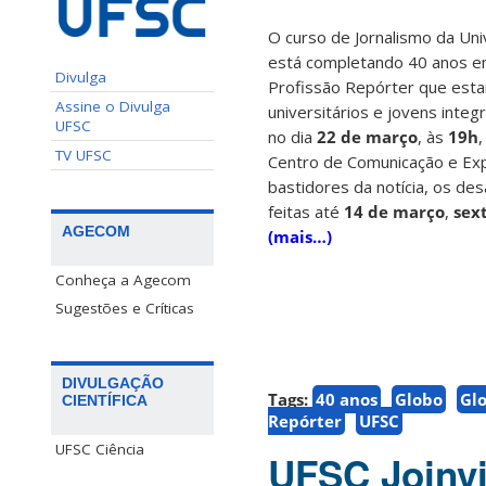
O curso de Jornalismo da Uni
está completando 40 anos e
Divulga
Profissão Repórter que estar
Assine o Divulga
universitários e jovens integ
UFSC
no dia
22 de março
, às
19h
,
TV UFSC
Centro de Comunicação e Exp
bastidores da notícia, os de
feitas até
14 de março
,
sext
AGECOM
(mais…)
Conheça a Agecom
Sugestões e Críticas
DIVULGAÇÃO
Tags:
40 anos
Globo
Gl
CIENTÍFICA
Repórter
UFSC
UFSC Ciência
UFSC Joinvi