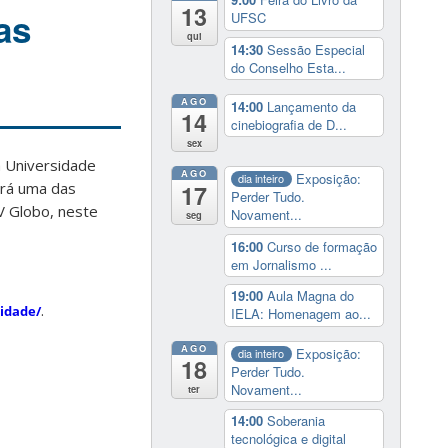
13
as
UFSC
qui
14:30
Sessão Especial
do Conselho Esta...
AGO
14:00
Lançamento da
14
cinebiografia de D...
sex
a Universidade
AGO
Exposição:
dia inteiro
será uma das
17
Perder Tudo.
V Globo, neste
Novament...
seg
16:00
Curso de formação
em Jornalismo ...
19:00
Aula Magna do
.
idade/
IELA: Homenagem ao...
AGO
Exposição:
dia inteiro
18
Perder Tudo.
Novament...
ter
14:00
Soberania
tecnológica e digital