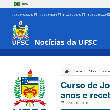
BRASIL
Ir para o conteúdo
1
Ir para o menu
2
Ir para a busca
3
Ir para o rodapé
4
Notícias da UFSC
Assunto: Globo Univers
Curso de J
anos e rece
25/02/2019 08:05