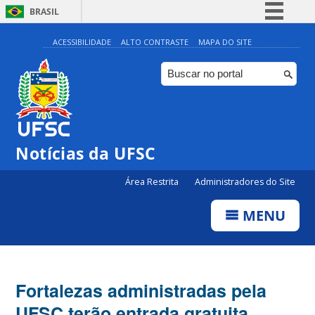
BRASIL
Simplifique!
ACESSIBILIDADE
ALTO CONTRASTE
MAPA DO SITE
Comunica BR
Participe
Acesso à informação
Legislação
Notícias da UFSC
Canais
Área Restrita
Administradores do Site
MENU
Fortalezas administradas pela
UFSC terão entrada gratuita