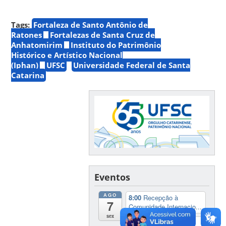
Tags:
Fortaleza de Santo Antônio de
Ratones
Fortalezas de Santa Cruz de
Anhatomirim
Instituto do Patrimônio
Histórico e Artístico Nacional
(Iphan)
UFSC
Universidade Federal de Santa
Catarina
Eventos
AGO
8:00
Recepção à
7
Comunidade Internacio...
sex
10:00
Webpalestra: