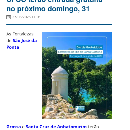
no próximo domingo, 31
27/08/2025 11:05
As Fortalezas
de
São José da
Ponta
Grossa
e
Santa Cruz de Anhatomirim
terão