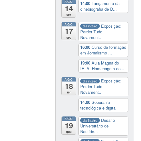
AGO
14:00
Lançamento da
14
cinebiografia de D...
sex
AGO
Exposição:
dia inteiro
17
Perder Tudo.
Novament...
seg
16:00
Curso de formação
em Jornalismo ...
19:00
Aula Magna do
IELA: Homenagem ao...
AGO
Exposição:
dia inteiro
18
Perder Tudo.
Novament...
ter
14:00
Soberania
tecnológica e digital
AGO
Desafio
dia inteiro
19
Universitário de
Nautide...
qua