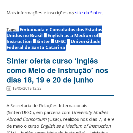
Mais informações e inscrições n
o
site da Sinter
.
Tags:
Embaixada e Consulados dos Estados
Unidos no Brasil
English as a Medium of
Instruction
Sinter
UFSC
Universidade
Federal de Santa Catarina
Sinter oferta curso ‘Inglês
como Meio de Instrução’ nos
dias 18, 19 e 20 de junho
18/05/2018 12:33
A Secretaria de Relações Internacionais
(Sinter/UFSC), em parceria com
University Studies
Abroad Consortium
(Usac), realizou nos dias 7, 8 e 9
de maio o curso
English as a Medium of Instruction
(EMI – Inglês como Meio de Instrução) – Iniciativa