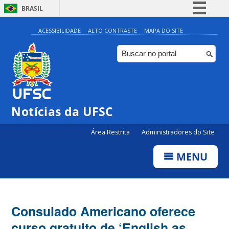
BRASIL
Simplifique!
ACESSIBILIDADE
ALTO CONTRASTE
MAPA DO SITE
Comunica BR
Participe
Acesso à informação
Legislação
Notícias da UFSC
Canais
Área Restrita
Administradores do Site
MENU
Consulado Americano oferece
curso gratuito de ‘English as