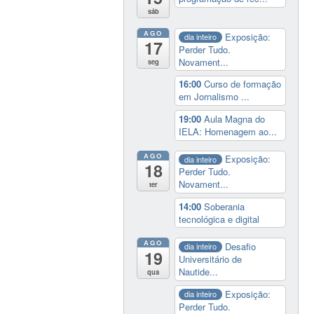
sáb
AGO
Exposição:
dia inteiro
17
Perder Tudo.
Novament...
seg
16:00
Curso de formação
em Jornalismo ...
19:00
Aula Magna do
IELA: Homenagem ao...
AGO
Exposição:
dia inteiro
18
Perder Tudo.
Novament...
ter
14:00
Soberania
tecnológica e digital
AGO
Desafio
dia inteiro
19
Universitário de
Nautide...
qua
Exposição:
dia inteiro
Perder Tudo.