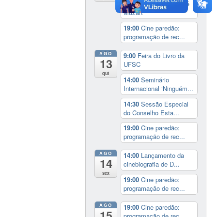
17:00
3º Prêmio Zahidé
Muzart
19:00
Cine paredão:
programação de rec...
AGO
9:00
Feira do Livro da
13
UFSC
qui
14:00
Seminário
Internacional ‘Ninguém...
14:30
Sessão Especial
do Conselho Esta...
19:00
Cine paredão:
programação de rec...
AGO
14:00
Lançamento da
14
cinebiografia de D...
sex
19:00
Cine paredão:
programação de rec...
AGO
19:00
Cine paredão:
15
programação de rec...