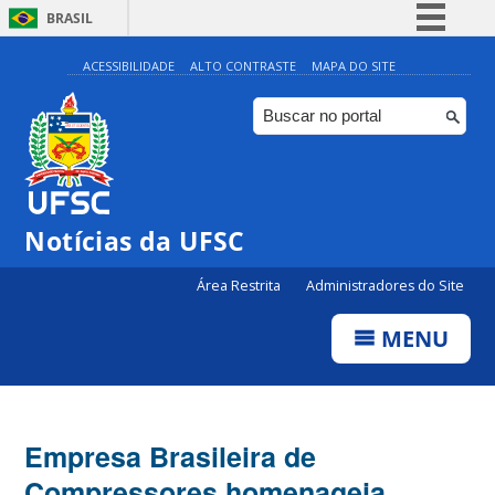
BRASIL
Simplifique!
ACESSIBILIDADE
ALTO CONTRASTE
MAPA DO SITE
Comunica BR
Participe
Acesso à informação
Legislação
Notícias da UFSC
Canais
Área Restrita
Administradores do Site
MENU
Empresa Brasileira de
Compressores homenageia