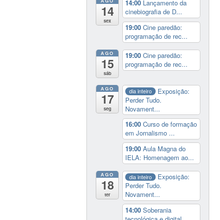
AGO
14:00
Lançamento da
14
cinebiografia de D...
sex
19:00
Cine paredão:
programação de rec...
AGO
19:00
Cine paredão:
15
programação de rec...
sáb
AGO
Exposição:
dia inteiro
17
Perder Tudo.
Novament...
seg
16:00
Curso de formação
em Jornalismo ...
19:00
Aula Magna do
IELA: Homenagem ao...
AGO
Exposição:
dia inteiro
18
Perder Tudo.
Novament...
ter
14:00
Soberania
tecnológica e digital