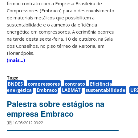
firmou contrato com a Empresa Brasileira de
Compressores (Embraco) para o desenvolvimento
de materiais metálicos que possibilitem a
sustentabilidade e o aumento da eficiência
energética em compressores. A cerimônia ocorreu
na tarde desta sexta-feira, 10 de outubro, na Sala
dos Conselhos, no piso térreo da Reitoria, em
Florianópolis.
(mais…)
Tags:
BNDES
compressores
contrato
Eficiência
energética
Embraco
LABMAT
sustentabilidade
UF
Palestra sobre estágios na
empresa Embraco
10/05/2012 09:22