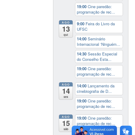
19:00
Cine paredão:
programação de rec...
AGO
9:00
Feira do Livro da
13
UFSC
qui
14:00
Seminário
Internacional ‘Ninguém...
14:30
Sessão Especial
do Conselho Esta...
19:00
Cine paredão:
programação de rec...
AGO
14:00
Lançamento da
14
cinebiografia de D...
sex
19:00
Cine paredão:
programação de rec...
AGO
19:00
Cine paredão:
15
programação de rec...
sáb