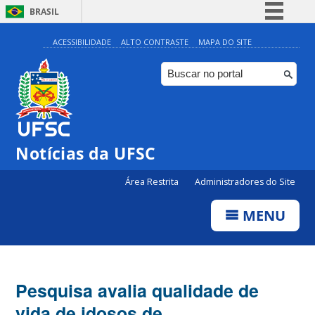
BRASIL
Simplifique!
ACESSIBILIDADE
ALTO CONTRASTE
MAPA DO SITE
Comunica BR
Participe
Acesso à informação
Legislação
Notícias da UFSC
Canais
Área Restrita
Administradores do Site
MENU
Pesquisa avalia qualidade de
vida de idosos de