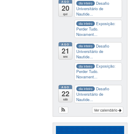
AGO
Desafio
dia inteiro
20
Universitário de
Nautide...
qui
Exposição:
dia inteiro
Perder Tudo.
Novament...
AGO
Desafio
dia inteiro
21
Universitário de
Nautide...
sex
Exposição:
dia inteiro
Perder Tudo.
Novament...
AGO
Desafio
dia inteiro
22
Universitário de
Nautide...
sáb
Ver calendário