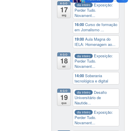
AGO
Exposição:
dia inteiro
17
Perder Tudo.
Novament...
seg
16:00
Curso de formação
em Jornalismo ...
19:00
Aula Magna do
IELA: Homenagem ao...
AGO
Exposição:
dia inteiro
18
Perder Tudo.
Novament...
ter
14:00
Soberania
tecnológica e digital
AGO
Desafio
dia inteiro
19
Universitário de
Nautide...
qua
Exposição:
dia inteiro
Perder Tudo.
Novament...