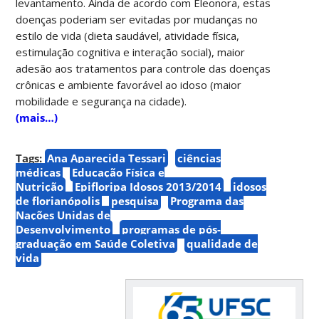
levantamento. Ainda de acordo com Eleonora, estas
doenças poderiam ser evitadas por mudanças no
estilo de vida (dieta saudável, atividade física,
estimulação cognitiva e interação social), maior
adesão aos tratamentos para controle das doenças
crônicas e ambiente favorável ao idoso (maior
mobilidade e segurança na cidade).
(mais…)
Tags:
Ana Aparecida Tessari
ciências
médicas
Educação Física e
Nutrição
Epifloripa Idosos 2013/2014
idosos
de florianópolis
pesquisa
Programa das
Nações Unidas de
Desenvolvimento
programas de pós-
graduação em Saúde Coletiva
qualidade de
vida