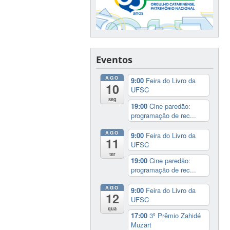
Eventos
AGO
9:00
Feira do Livro da
10
UFSC
seg
19:00
Cine paredão:
programação de rec...
AGO
9:00
Feira do Livro da
11
UFSC
ter
19:00
Cine paredão:
programação de rec...
AGO
9:00
Feira do Livro da
12
UFSC
qua
17:00
3º Prêmio Zahidé
Muzart