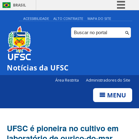
BRASIL
Simplifique!
ACESSIBILIDADE
ALTO CONTRASTE
MAPA DO SITE
Comunica BR
Participe
Acesso à informação
Legislação
Notícias da UFSC
Canais
Área Restrita
Administradores do Site
MENU
UFSC é pioneira no cultivo em
laboratório de ouriço-do-mar