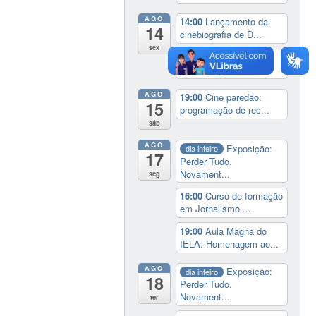
AGO
14:00
Lançamento da
14
cinebiografia de D...
sex
19:00
Cine paredão:
programação de rec...
AGO
19:00
Cine paredão:
15
programação de rec...
sáb
AGO
Exposição:
dia inteiro
17
Perder Tudo.
Novament...
seg
16:00
Curso de formação
em Jornalismo ...
19:00
Aula Magna do
IELA: Homenagem ao...
AGO
Exposição:
dia inteiro
18
Perder Tudo.
Novament...
ter