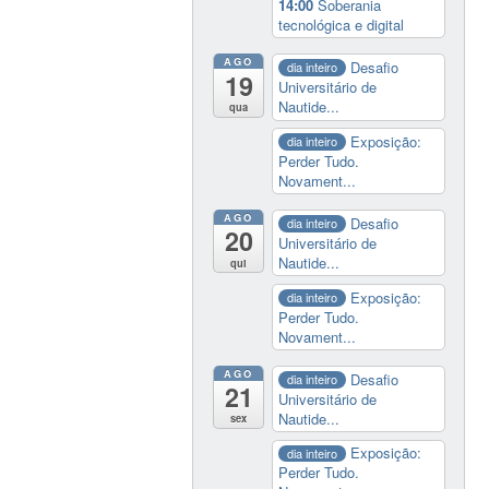
14:00
Soberania
tecnológica e digital
AGO
Desafio
dia inteiro
19
Universitário de
Nautide...
qua
Exposição:
dia inteiro
Perder Tudo.
Novament...
AGO
Desafio
dia inteiro
20
Universitário de
Nautide...
qui
Exposição:
dia inteiro
Perder Tudo.
Novament...
AGO
Desafio
dia inteiro
21
Universitário de
Nautide...
sex
Exposição:
dia inteiro
Perder Tudo.