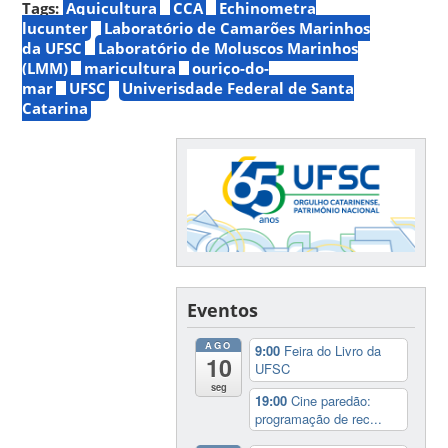
Tags:
Aquicultura
CCA
Echinometra
lucunter
Laboratório de Camarões Marinhos
da UFSC
Laboratório de Moluscos Marinhos
(LMM)
maricultura
ouriço-do-
mar
UFSC
Univerisdade Federal de Santa
Catarina
Eventos
AGO
9:00
Feira do Livro da
10
UFSC
seg
19:00
Cine paredão:
programação de rec...