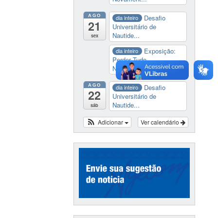
AGO
Desafio
dia inteiro
21
Universitário de
Nautide...
sex
Exposição:
dia inteiro
Perder Tudo.
Novament...
AGO
Desafio
dia inteiro
22
Universitário de
Nautide...
sáb
Adicionar
Ver calendário