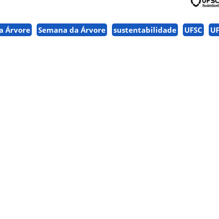
a Árvore
Semana da Árvore
sustentabilidade
UFSC
U