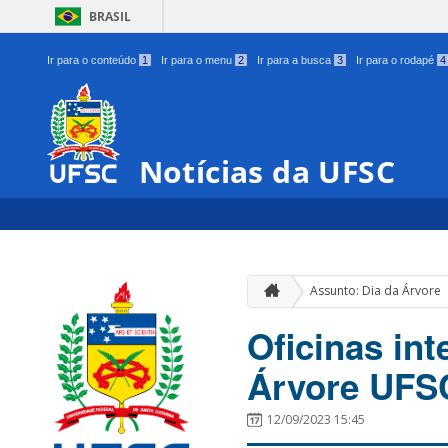
BRASIL
Ir para o conteúdo
1
Ir para o menu
2
Ir para a busca
3
Ir para o rodapé
4
Notícias da UFSC
Assunto: Dia da Árvore
Oficinas in
Árvore UFSC
12/09/2023 15:45