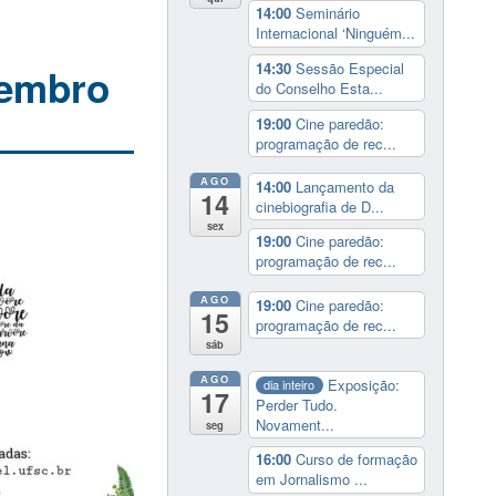
14:00
Seminário
Internacional ‘Ninguém...
14:30
Sessão Especial
tembro
do Conselho Esta...
19:00
Cine paredão:
programação de rec...
AGO
14:00
Lançamento da
14
cinebiografia de D...
sex
19:00
Cine paredão:
programação de rec...
AGO
19:00
Cine paredão:
15
programação de rec...
sáb
AGO
Exposição:
dia inteiro
17
Perder Tudo.
Novament...
seg
16:00
Curso de formação
em Jornalismo ...