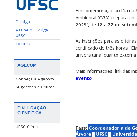
Em comemoração ao Dia da 
Ambiental (CGA) prepararam 
Divulga
2023”, de
18 a 22 de setem
Assine o Divulga
UFSC
As inscrições para as oficinas
TV UFSC
certificado de três horas. E
universitária, quanto externa
AGECOM
Mais informações, link das i
evento
.
Conheça a Agecom
Sugestões e Críticas
DIVULGAÇÃO
CIENTÍFICA
UFSC Ciência
Tags:
Coordenadoria de G
Árvore
UFSC
Universida