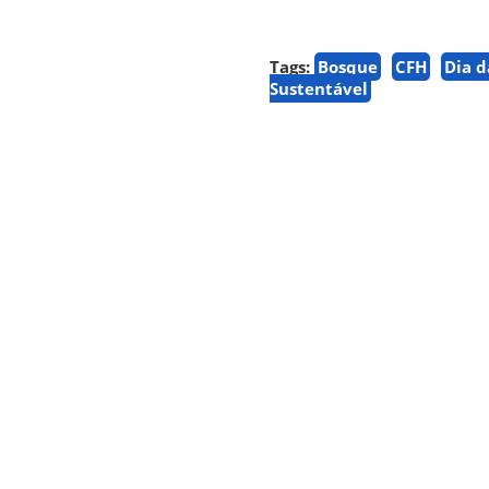
Tags:
Bosque
CFH
Dia d
Sustentável