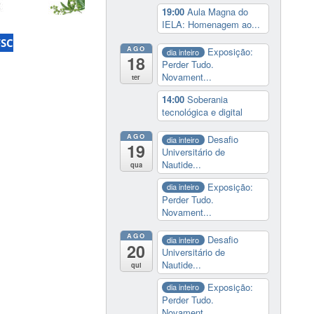
19:00
Aula Magna do
IELA: Homenagem ao...
FSC
AGO
Exposição:
dia inteiro
18
Perder Tudo.
Novament...
ter
14:00
Soberania
tecnológica e digital
AGO
Desafio
dia inteiro
19
Universitário de
Nautide...
qua
Exposição:
dia inteiro
Perder Tudo.
Novament...
AGO
Desafio
dia inteiro
20
Universitário de
Nautide...
qui
Exposição:
dia inteiro
Perder Tudo.
Novament...