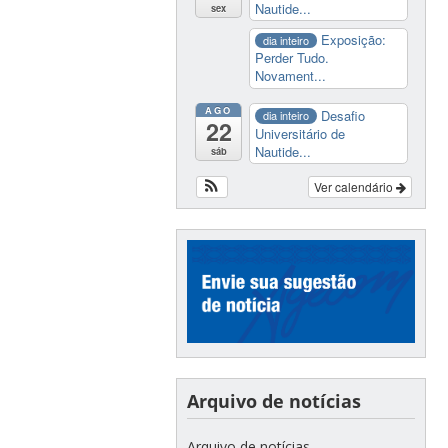
Nautide...
sex
Exposição:
dia inteiro
Perder Tudo.
Novament...
AGO
Desafio
dia inteiro
22
Universitário de
Nautide...
sáb
Ver calendário
Arquivo de notícias
Arquivo de notícias