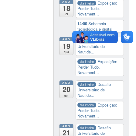
AGO
Exposição:
dia inteiro
18
Perder Tudo.
Novament...
ter
14:00
Soberania
tecnológica e digital
AGO
Desafio
dia inteiro
19
Universitário de
Nautide...
qua
Exposição:
dia inteiro
Perder Tudo.
Novament...
AGO
Desafio
dia inteiro
20
Universitário de
Nautide...
qui
Exposição:
dia inteiro
Perder Tudo.
Novament...
AGO
Desafio
dia inteiro
21
Universitário de