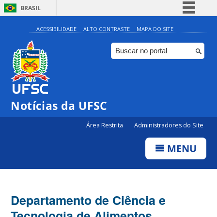
BRASIL
Simplifique!
ACESSIBILIDADE
ALTO CONTRASTE
MAPA DO SITE
Comunica BR
Participe
Acesso à informação
Legislação
Notícias da UFSC
Canais
Área Restrita
Administradores do Site
MENU
Departamento de Ciência e
Tecnologia de Alimentos