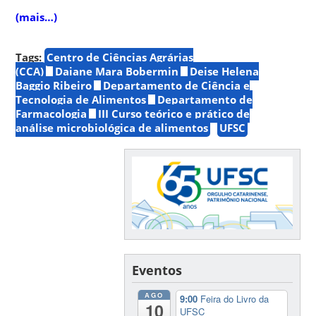
(mais…)
Tags:
Centro de Ciências Agrárias
(CCA)
Daiane Mara Bobermin
Deise Helena
Baggio Ribeiro
Departamento de Ciência e
Tecnologia de Alimentos
Departamento de
Farmacologia
III Curso teórico e prático de
análise microbiológica de alimentos
UFSC
Eventos
AGO
9:00
Feira do Livro da
10
UFSC