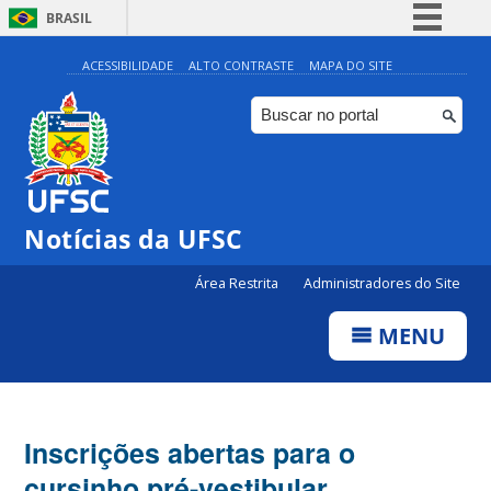
BRASIL
Simplifique!
ACESSIBILIDADE
ALTO CONTRASTE
MAPA DO SITE
Comunica BR
Participe
Acesso à informação
Legislação
Notícias da UFSC
Canais
Área Restrita
Administradores do Site
MENU
Inscrições abertas para o
cursinho pré-vestibular