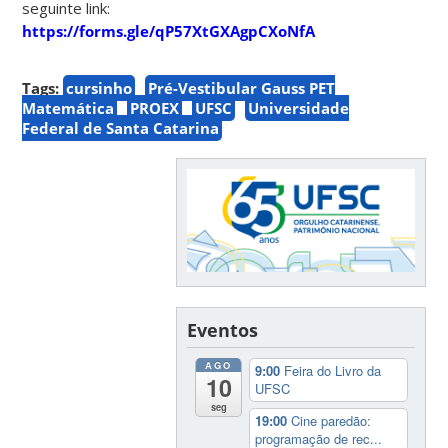
seguinte link:
https://forms.gle/qP57XtGXAgpCXoNfA
Tags:
cursinho
Pré-Vestibular Gauss PET
Matemática
PROEX
UFSC
Universidade
Federal de Santa Catarina
Eventos
AGO
9:00
Feira do Livro da
10
UFSC
seg
19:00
Cine paredão:
programação de rec...