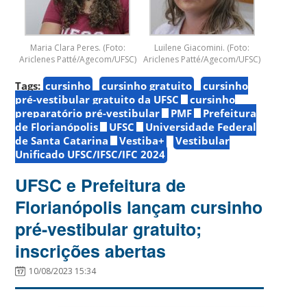
Maria Clara Peres. (Foto:
Luilene Giacomini. (Foto:
Ariclenes Patté/Agecom/UFSC)
Ariclenes Patté/Agecom/UFSC)
Tags:
cursinho
cursinho gratuito
cursinho
pré-vestibular gratuito da UFSC
cursinho
preparatório pré-vestibular
PMF
Prefeitura
de Florianópolis
UFSC
Universidade Federal
de Santa Catarina
Vestiba+
Vestibular
Unificado UFSC/IFSC/IFC 2024
UFSC e Prefeitura de
Florianópolis lançam cursinho
pré-vestibular gratuito;
inscrições abertas
10/08/2023 15:34