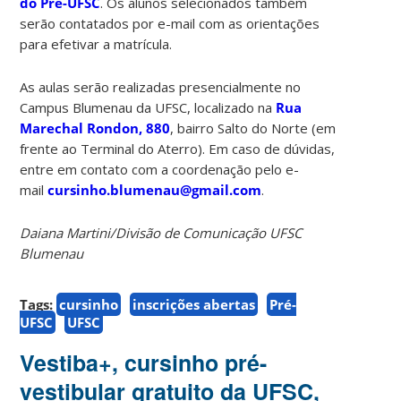
do Pré-UFSC
. Os alunos selecionados também
serão contatados por e-mail com as orientações
para efetivar a matrícula.
As aulas serão realizadas presencialmente no
Campus Blumenau da UFSC, localizado na
Rua
Marechal Rondon, 880
, bairro Salto do Norte (em
frente ao Terminal do Aterro). Em caso de dúvidas,
entre em contato com a coordenação pelo e-
mail
cursinho.blumenau@gmail.com
.
Daiana Martini/Divisão de Comunicação UFSC
Blumenau
Tags:
cursinho
inscrições abertas
Pré-
UFSC
UFSC
Vestiba+, cursinho pré-
vestibular gratuito da UFSC,