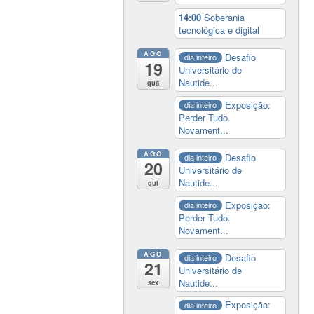
14:00
Soberania
tecnológica e digital
AGO
Desafio
dia inteiro
19
Universitário de
Nautide...
qua
Exposição:
dia inteiro
Perder Tudo.
Novament...
AGO
Desafio
dia inteiro
20
Universitário de
Nautide...
qui
Exposição:
dia inteiro
Perder Tudo.
Novament...
AGO
Desafio
dia inteiro
21
Universitário de
Nautide...
sex
Exposição:
dia inteiro