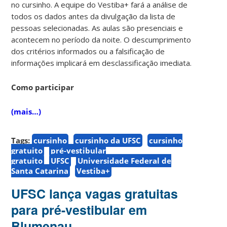
no cursinho. A equipe do Vestiba+ fará a análise de
todos os dados antes da divulgação da lista de
pessoas selecionadas. As aulas são presenciais e
acontecem no período da noite. O descumprimento
dos critérios informados ou a falsificação de
informações implicará em desclassificação imediata.
Como participar
(mais…)
Tags:
cursinho
cursinho da UFSC
cursinho
gratuito
pré-vestibular
gratuito
UFSC
Universidade Federal de
Santa Catarina
Vestiba+
UFSC lança vagas gratuitas
para pré-vestibular em
Blumenau