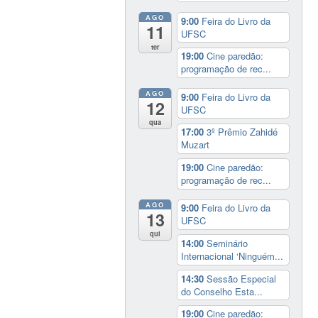
AGO
9:00
Feira do Livro da
11
UFSC
ter
19:00
Cine paredão:
programação de rec...
AGO
9:00
Feira do Livro da
12
UFSC
qua
17:00
3º Prêmio Zahidé
Muzart
19:00
Cine paredão:
programação de rec...
AGO
9:00
Feira do Livro da
13
UFSC
qui
14:00
Seminário
Internacional ‘Ninguém...
14:30
Sessão Especial
do Conselho Esta...
19:00
Cine paredão: