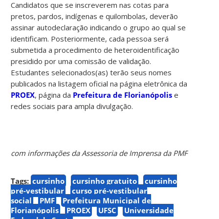
Candidatos que se inscreverem nas cotas para
pretos, pardos, indígenas e quilombolas, deverão
assinar autodeclaração indicando o grupo ao qual se
identificam. Posteriormente, cada pessoa será
submetida a procedimento de heteroidentificação
presidido por uma comissão de validação.
Estudantes selecionados(as) terão seus nomes
publicados na listagem oficial na página eletrônica da
PROEX
, página da
Prefeitura de Florianópolis
e
redes sociais para ampla divulgação.
com informações da Assessoria de Imprensa da PMF
Tags:
cursinho
cursinho gratuito
cursinho
pré-vestibular
curso pré-vestibular
social
PMF
Prefeitura Municipal de
Florianópolis
PROEX
UFSC
Universidade