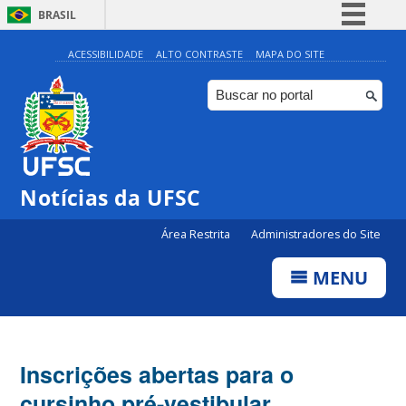
BRASIL
Simplifique!
ACESSIBILIDADE
ALTO CONTRASTE
MAPA DO SITE
Comunica BR
Participe
Acesso à informação
Legislação
Notícias da UFSC
Canais
Área Restrita
Administradores do Site
MENU
Inscrições abertas para o
cursinho pré-vestibular