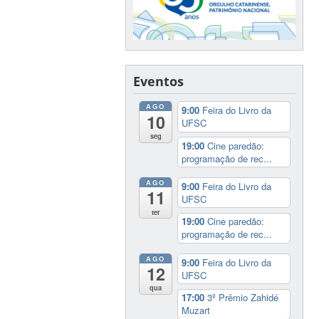
Eventos
AGO
9:00
Feira do Livro da
10
UFSC
seg
19:00
Cine paredão:
programação de rec...
AGO
9:00
Feira do Livro da
11
UFSC
ter
19:00
Cine paredão:
programação de rec...
AGO
9:00
Feira do Livro da
12
UFSC
qua
17:00
3º Prêmio Zahidé
Muzart