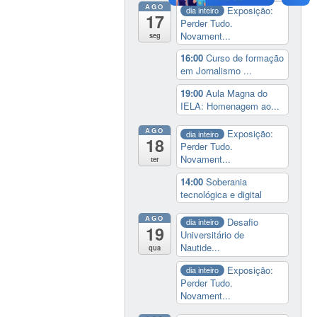
AGO
Exposição:
dia inteiro
17
Perder Tudo.
Novament...
seg
16:00
Curso de formação
em Jornalismo ...
19:00
Aula Magna do
IELA: Homenagem ao...
AGO
Exposição:
dia inteiro
18
Perder Tudo.
Novament...
ter
14:00
Soberania
tecnológica e digital
AGO
Desafio
dia inteiro
19
Universitário de
Nautide...
qua
Exposição:
dia inteiro
Perder Tudo.
Novament...