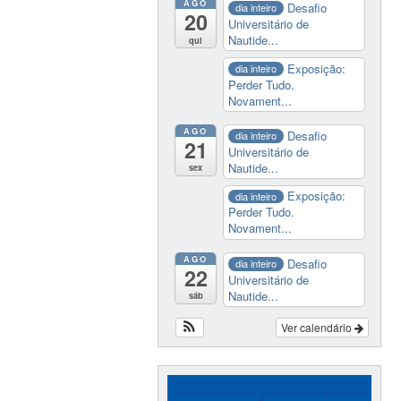
AGO
Desafio
dia inteiro
20
Universitário de
Nautide...
qui
Exposição:
dia inteiro
Perder Tudo.
Novament...
AGO
Desafio
dia inteiro
21
Universitário de
Nautide...
sex
Exposição:
dia inteiro
Perder Tudo.
Novament...
AGO
Desafio
dia inteiro
22
Universitário de
Nautide...
sáb
Ver calendário