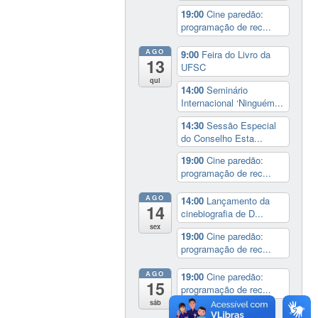
19:00
Cine paredão:
programação de rec...
AGO
9:00
Feira do Livro da
13
UFSC
qui
14:00
Seminário
Internacional ‘Ninguém...
14:30
Sessão Especial
do Conselho Esta...
19:00
Cine paredão:
programação de rec...
AGO
14:00
Lançamento da
14
cinebiografia de D...
sex
19:00
Cine paredão:
programação de rec...
AGO
19:00
Cine paredão:
15
programação de rec...
sáb