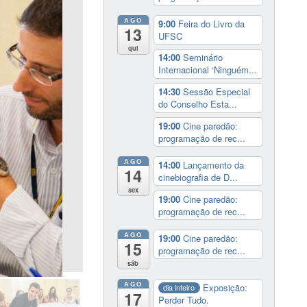
AGO
9:00
Feira do Livro da
13
UFSC
qui
14:00
Seminário
Internacional ‘Ninguém...
14:30
Sessão Especial
do Conselho Esta...
19:00
Cine paredão:
programação de rec...
AGO
14:00
Lançamento da
14
cinebiografia de D...
sex
19:00
Cine paredão:
programação de rec...
AGO
19:00
Cine paredão:
15
programação de rec...
sáb
AGO
Exposição:
dia inteiro
17
Perder Tudo.