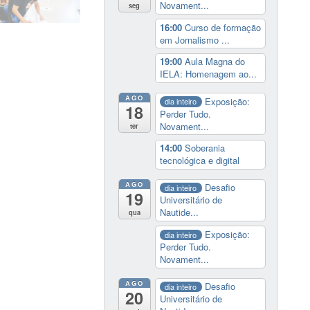
Novament...
seg
16:00
Curso de formação
em Jornalismo ...
19:00
Aula Magna do
IELA: Homenagem ao...
AGO
Exposição:
dia inteiro
18
Perder Tudo.
Novament...
ter
14:00
Soberania
tecnológica e digital
AGO
Desafio
dia inteiro
19
Universitário de
Nautide...
qua
Exposição:
dia inteiro
Perder Tudo.
Novament...
AGO
Desafio
dia inteiro
20
Universitário de