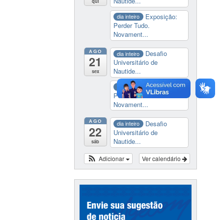
Nautide...
qui
Exposição:
dia inteiro
Perder Tudo.
Novament...
AGO
Desafio
dia inteiro
21
Universitário de
Nautide...
sex
Exposição:
dia inteiro
Perder Tudo.
Novament...
AGO
Desafio
dia inteiro
22
Universitário de
Nautide...
sáb
Adicionar
Ver calendário