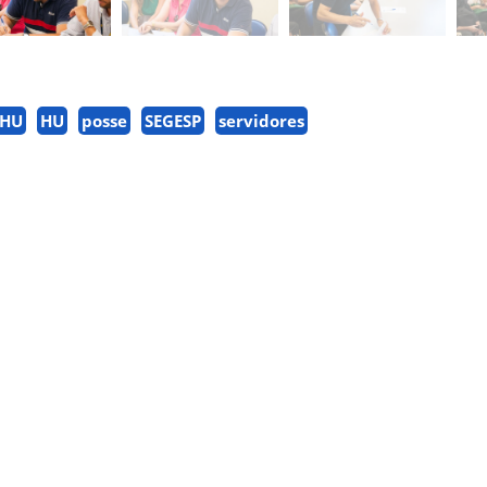
 HU
HU
posse
SEGESP
servidores