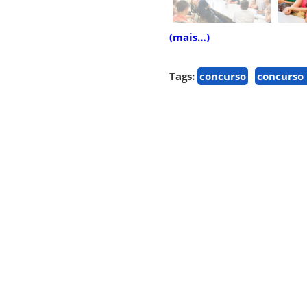
(mais…)
Tags:
concurso
concurso