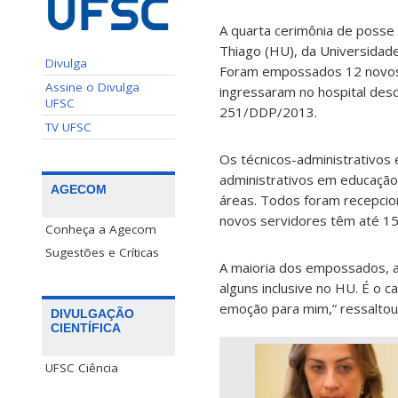
A quarta cerimônia de posse 
Thiago (HU), da Universidade 
Divulga
Foram empossados 12 novos s
Assine o Divulga
ingressaram no hospital des
UFSC
251/DDP/2013.
TV UFSC
Os técnicos-administrativos 
administrativos em educação
AGECOM
áreas. Todos foram recepci
novos servidores têm até 15 
Conheça a Agecom
Sugestões e Críticas
A maioria dos empossados, ao
alguns inclusive no HU. É o 
emoção para mim,” ressaltou
DIVULGAÇÃO
CIENTÍFICA
UFSC Ciência