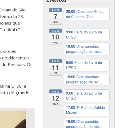
Ernani de São
AGO
20:00
Cineclube África
7
eira, dia 23.
no Cinema: ‘Coc...
sex
ionais que
 edital nº
AGO
9:00
Feira do Livro da
10
UFSC
seg
19:00
Cine paredão:
uxiliares-
programação de rec...
 de diferentes
AGO
9:00
Feira do Livro da
o de Pessoas. Os
11
UFSC
ter
19:00
Cine paredão:
programação de rec...
al na UFSC, e
AGO
mento de grande
9:00
Feira do Livro da
12
UFSC
qua
17:00
3º Prêmio Zahidé
Muzart
19:00
Cine paredão:
programação de rec...