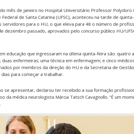
do mês de janeiro no Hospital Universitário Professor Polydoro 
Federal de Santa Catarina (UFSC), aconteceu na tarde de quinta-f
ervidores para o HU, o que eleva para 48 o número de profiss
de dezembro passado, aprovados pelo concurso público HU/UFSC,
em educação que ingressaram na última quinta-feira são: quatro a
; duas enfermeiras; uma técnica em enfermagem; e cinco médicos
onados por membros da direção do HU e da Secretaria de Gestã
dias para começar a trabalhar.
 se apresentar, declarou ter recebido a sua formação profission
caso da médica neurologista Márcia Tatsch Cavagnollo. “É um mo
.