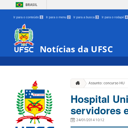
BRASIL
Ir para o conteúdo
1
Ir para o menu
2
Ir para a busca
3
Ir para o rodapé
4
Notícias da UFSC
Assunto: concurso HU
Hospital Uni
servidores 
24/01/2014 10:12