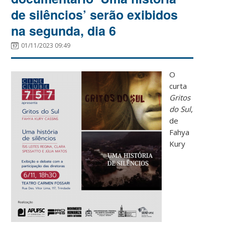
de silêncios’ serão exibidos
na segunda, dia 6
01/11/2023 09:49
O
curta
Gritos
do Sul
,
de
Fahya
Kury