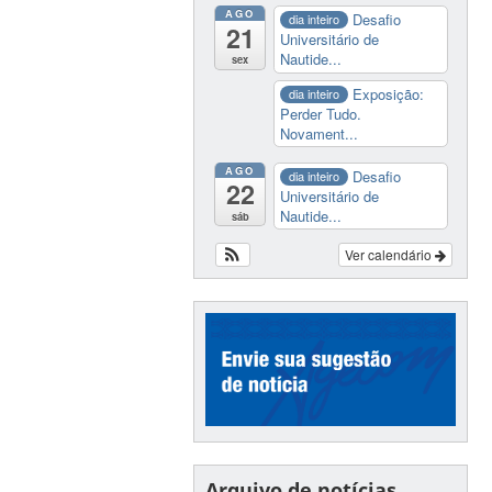
AGO
Desafio
dia inteiro
21
Universitário de
Nautide...
sex
Exposição:
dia inteiro
Perder Tudo.
Novament...
AGO
Desafio
dia inteiro
22
Universitário de
Nautide...
sáb
Ver calendário
Arquivo de notícias