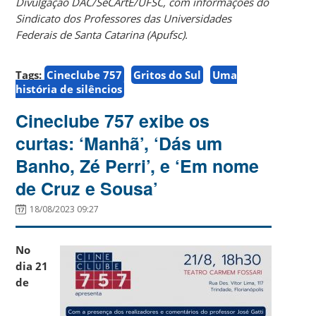
Divulgação DAC/SeCArtE/UFSC, com informações do
Sindicato dos Professores das Universidades
Federais de Santa Catarina (Apufsc).
Tags:
Cineclube 757
Gritos do Sul
Uma
história de silêncios
Cineclube 757 exibe os
curtas: ‘Manhã’, ‘Dás um
Banho, Zé Perri’, e ‘Em nome
de Cruz e Sousa’
18/08/2023 09:27
No
dia 21
de