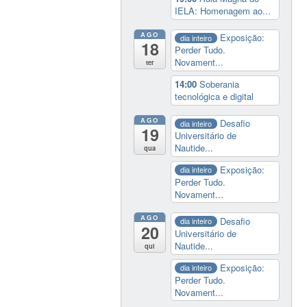
IELA: Homenagem ao...
AGO
Exposição:
dia inteiro
18
Perder Tudo.
Novament...
ter
14:00
Soberania
tecnológica e digital
AGO
Desafio
dia inteiro
19
Universitário de
Nautide...
qua
Exposição:
dia inteiro
Perder Tudo.
Novament...
AGO
Desafio
dia inteiro
20
Universitário de
Nautide...
qui
Exposição:
dia inteiro
Perder Tudo.
Novament...