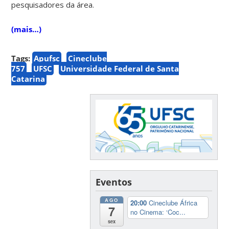
pesquisadores da área.
(mais…)
Tags:
Apufsc
Cineclube
757
UFSC
Universidade Federal de Santa
Catarina
Eventos
AGO
20:00
Cineclube África
7
no Cinema: ‘Coc...
sex