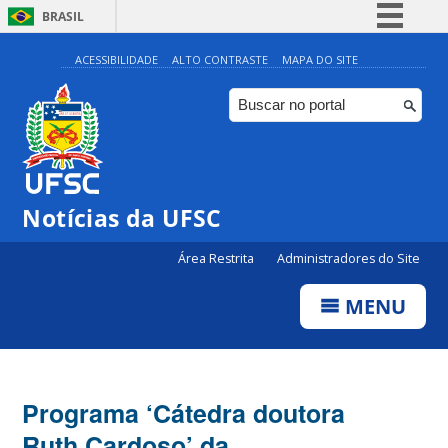
BRASIL
Simplifique!
ACESSIBILIDADE
ALTO CONTRASTE
MAPA DO SITE
Comunica BR
Participe
Acesso à informação
Legislação
Notícias da UFSC
Canais
Área Restrita
Administradores do Site
MENU
Programa ‘Cátedra doutora
Ruth Cardoso’ da