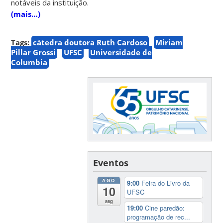
notáveis da instituição.
(mais…)
Tags:
cátedra doutora Ruth Cardoso
Miriam
Pillar Grossi
UFSC
Universidade de
Columbia
Eventos
AGO
9:00
Feira do Livro da
10
UFSC
seg
19:00
Cine paredão:
programação de rec...