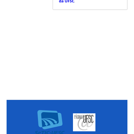
da UFSC
.