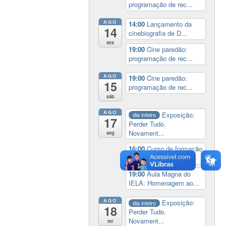
programação de rec...
AGO
14:00
Lançamento da
14
cinebiografia de D...
sex
19:00
Cine paredão:
programação de rec...
AGO
19:00
Cine paredão:
15
programação de rec...
sáb
AGO
Exposição:
dia inteiro
17
Perder Tudo.
Novament...
seg
16:00
Curso de formação
em Jornalismo ...
19:00
Aula Magna do
IELA: Homenagem ao...
AGO
Exposição:
dia inteiro
18
Perder Tudo.
Novament...
ter