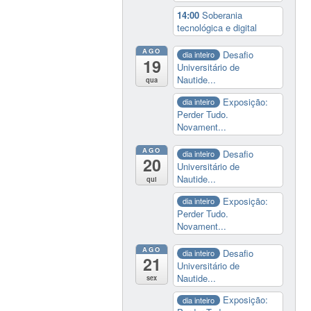
14:00
Soberania
tecnológica e digital
AGO
Desafio
dia inteiro
19
Universitário de
Nautide...
qua
Exposição:
dia inteiro
Perder Tudo.
Novament...
AGO
Desafio
dia inteiro
20
Universitário de
Nautide...
qui
Exposição:
dia inteiro
Perder Tudo.
Novament...
AGO
Desafio
dia inteiro
21
Universitário de
Nautide...
sex
Exposição:
dia inteiro