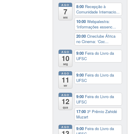
AGO
8:00
Recepção à
7
Comunidade Internacio...
sex
10:00
Webpalestra:
‘Informações essenc...
20:00
Cineclube África
no Cinema: ‘Coc...
AGO
9:00
Feira do Livro da
10
UFSC
seg
AGO
9:00
Feira do Livro da
11
UFSC
ter
AGO
9:00
Feira do Livro da
12
UFSC
qua
17:00
3º Prêmio Zahidé
Muzart
AGO
9:00
Feira do Livro da
13
UFSC