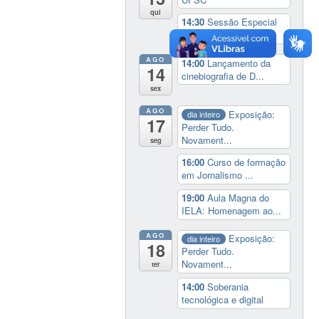
qui
14:30
Sessão Especial
do Conselho Esta...
AGO
14:00
Lançamento da
14
cinebiografia de D...
sex
AGO
Exposição:
dia inteiro
17
Perder Tudo.
Novament...
seg
16:00
Curso de formação
em Jornalismo ...
19:00
Aula Magna do
IELA: Homenagem ao...
AGO
Exposição:
dia inteiro
18
Perder Tudo.
Novament...
ter
14:00
Soberania
tecnológica e digital