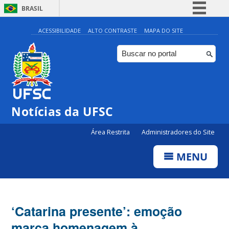
BRASIL
Simplifique!
ACESSIBILIDADE
ALTO CONTRASTE
MAPA DO SITE
Comunica BR
Participe
Acesso à informação
Legislação
Notícias da UFSC
Canais
Área Restrita
Administradores do Site
MENU
‘Catarina presente’: emoção
marca homenagem à