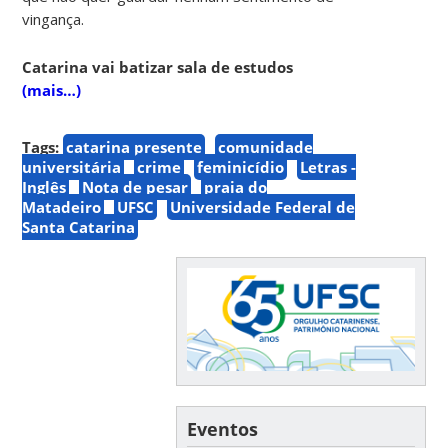
vingança.
Catarina vai batizar sala de estudos
(mais…)
Tags:
catarina presente
comunidade
universitária
crime
feminicídio
Letras -
Inglês
Nota de pesar
praia do
Matadeiro
UFSC
Universidade Federal de
Santa Catarina
Eventos