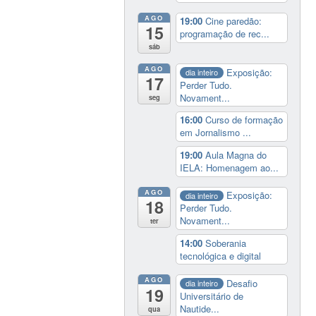
AGO
19:00
Cine paredão:
15
programação de rec...
sáb
AGO
Exposição:
dia inteiro
17
Perder Tudo.
Novament...
seg
16:00
Curso de formação
em Jornalismo ...
19:00
Aula Magna do
IELA: Homenagem ao...
AGO
Exposição:
dia inteiro
18
Perder Tudo.
Novament...
ter
14:00
Soberania
tecnológica e digital
AGO
Desafio
dia inteiro
19
Universitário de
Nautide...
qua