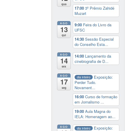
qua
17:00
3º Prêmio Zahidé
Muzart
AGO
9:00
Feira do Livro da
13
UFSC
qui
14:30
Sessão Especial
do Conselho Esta...
AGO
14:00
Lançamento da
14
cinebiografia de D...
sex
AGO
Exposição:
dia inteiro
17
Perder Tudo.
Novament...
seg
16:00
Curso de formação
em Jornalismo ...
19:00
Aula Magna do
IELA: Homenagem ao...
AGO
Exposição:
dia inteiro