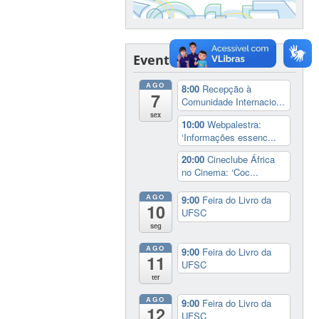
Eventos
AGO
8:00
Recepção à
7
Comunidade Internacio...
sex
10:00
Webpalestra:
‘Informações essenc...
20:00
Cineclube África
no Cinema: ‘Coc...
AGO
9:00
Feira do Livro da
10
UFSC
seg
AGO
9:00
Feira do Livro da
11
UFSC
ter
AGO
9:00
Feira do Livro da
12
UFSC