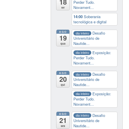
18
Perder Tudo.
Novament...
ter
14:00
Soberania
tecnológica e digital
AGO
Desafio
dia inteiro
19
Universitário de
Nautide...
qua
Exposição:
dia inteiro
Perder Tudo.
Novament...
AGO
Desafio
dia inteiro
20
Universitário de
Nautide...
qui
Exposição:
dia inteiro
Perder Tudo.
Novament...
AGO
Desafio
dia inteiro
21
Universitário de
Nautide...
sex