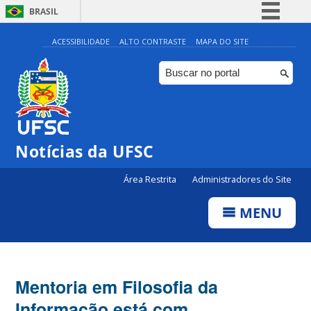
BRASIL
Simplifique!
ACESSIBILIDADE
ALTO CONTRASTE
MAPA DO SITE
Comunica BR
Participe
Acesso à informação
Legislação
Notícias da UFSC
Canais
Área Restrita
Administradores do Site
MENU
Mentoria em Filosofia da
Informação está com