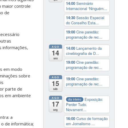
14:00
Seminário
m maior controle
Internacional ‘Ninguém...
ão de
14:30
Sessão Especial
do Conselho Esta...
19:00
Cine paredão:
necessário
programação de rec...
outras
s informações,
AGO
14:00
Lançamento da
14
cinebiografia de D...
sex
19:00
Cine paredão:
programação de rec...
das em modo
rminações sobre
AGO
19:00
Cine paredão:
15
is
programação de rec...
or parte de
sáb
ados em ambiente
AGO
Exposição:
dia inteiro
17
Perder Tudo.
Novament...
seg
ntra: a
16:00
Curso de formação
e o de informática;
em Jornalismo ...