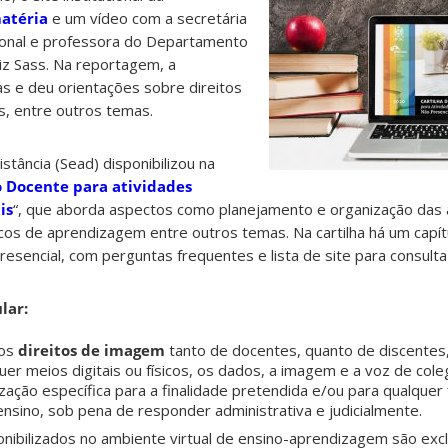
atéria
e um vídeo com a secretária
ional e professora do Departamento
riz Sass. Na reportagem, a
s e deu orientações sobre direitos
s, entre outros temas.
stância (Sead) disponibilizou na
o Docente para atividades
is
“, que aborda aspectos como planejamento e organização das 
icos de aprendizagem entre outros temas. Na cartilha há um capí
presencial, com perguntas frequentes e lista de site para consult
lar:
 os
direitos de imagem
tanto de docentes, quanto de discente
quer meios digitais ou físicos, os dados, a imagem e a voz de cole
zação específica para a finalidade pretendida e/ou para qualquer 
ensino, sob pena de responder administrativa e judicialmente.
onibilizados no ambiente virtual de ensino-aprendizagem são exc