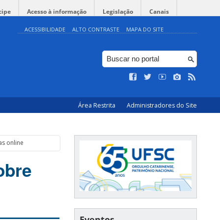
cipe
Acesso à informação
Legislação
Canais
ACESSIBILIDADE
ALTO CONTRASTE
MAPA DO SITE
Área Restrita
Administradores do Site
s online
obre
Eventos