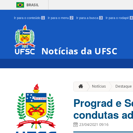
BRASIL
Ir para o conteúdo
1
Ir para o menu
2
Ir para a busca
3
Ir para o rodapé
4
Notícias da UFSC
Notícias
Destaque
Prograd e S
condutas ad
23/04/2021 09:16