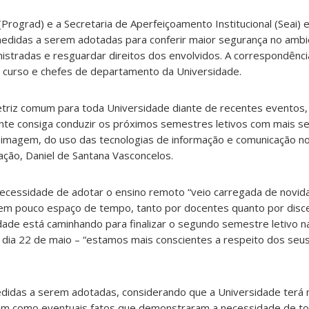
(Prograd) e a Secretaria de Aperfeiçoamento Institucional (Seai)
 medidas a serem adotadas para conferir maior segurança no ambi
istradas e resguardar direitos dos envolvidos. A correspondência
 curso e chefes de departamento da Universidade.
iretriz comum para toda Universidade diante de recentes eventos
nte consiga conduzir os próximos semestres letivos com mais s
imagem, do uso das tecnologias de informação e comunicação no
ação, Daniel de Santana Vasconcelos.
cessidade de adotar o ensino remoto “veio carregada de novid
em pouco espaço de tempo, tanto por docentes quanto por disc
de está caminhando para finalizar o segundo semestre letivo n
 dia 22 de maio – “estamos mais conscientes a respeito dos seus
edidas a serem adotadas, considerando que a Universidade terá 
em como eventuais fatos que demonstraram a necessidade de 