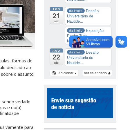
AGO
Desafio
dia inteiro
21
Universitário de
Nautide...
sex
Exposição:
dia inteiro
Perder Tudo.
Novament...
AGO
Desafio
dia inteiro
22
Universitário de
aulas, formas de
Nautide...
sáb
tulo dedicado ao
Adicionar
Ver calendário
a sobre o assunto.
s, sendo vedado
gas e do(a)
finalidade
lusivamente para