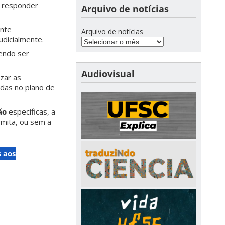
e responder
Arquivo de notícias
ante
Arquivo de notícias
udicialmente.
endo ser
Audiovisual
zar as
adas no plano de
ão
específicas, a
rmita, ou sem a
 aos