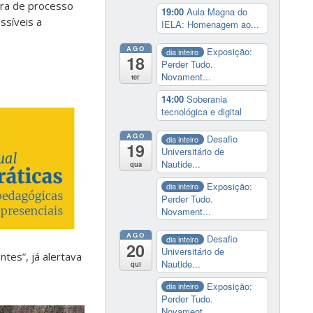
tura de processo
19:00
Aula Magna do
ssíveis a
IELA: Homenagem ao...
AGO
Exposição:
dia inteiro
18
Perder Tudo.
Novament...
ter
14:00
Soberania
tecnológica e digital
AGO
Desafio
dia inteiro
19
Universitário de
Nautide...
qua
Exposição:
dia inteiro
Perder Tudo.
Novament...
AGO
Desafio
dia inteiro
20
Universitário de
tes”, já alertava
Nautide...
qui
Exposição:
dia inteiro
Perder Tudo.
Novament...