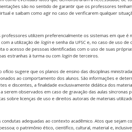
rientações são no sentido de garantir que os professores tenha
irtual e saibam como agir no caso de verificarem qualquer situaç
professores utilizem preferencialmente os sistemas em que é 
 com a utilização de
login
e senha da UFSC e, no caso de uso de 
ita o acesso de pessoas identificadas com o uso de suas própria
as estranhas à turma ou com
login
de terceiros.
 ofício sugere que os planos de ensino das disciplinas ministra
cionados ao comportamento dos alunos. São informações e dete
es e discentes, a finalidade exclusivamente didática dos materia
os a serem observados em caso de gravação das aulas síncronas p
tas sobre licenças de uso e direitos autorais de materiais utiliz
s condutas adequadas ao contexto acadêmico. Atos que sejam co
essoa; o patrimônio ético, científico, cultural, material e, inclusiv