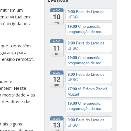
 emitiram um
AGO
9:00
Feira do Livro da
10
ente virtual em
UFSC
seg
 é dirigida aos
19:00
Cine paredão:
programação de rec...
AGO
9:00
Feira do Livro da
, que todos têm
11
UFSC
egurança para
ter
19:00
Cine paredão:
 ensino remoto”,
programação de rec...
AGO
9:00
Feira do Livro da
12
UFSC
ades e
qua
entes”. Neste
17:00
3º Prêmio Zahidé
Muzart
a modalidade – as
 desafios e das
19:00
Cine paredão:
programação de rec...
AGO
9:00
Feira do Livro da
13
mais alguns
UFSC
tomarmos algumas
qui