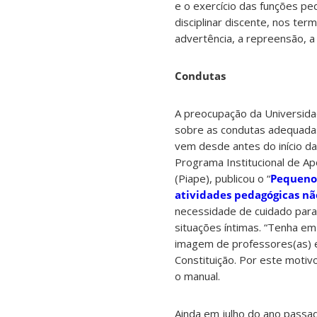
e o exercício das funções pe
disciplinar discente, nos te
advertência, a repreensão, a
Condutas
A preocupação da Universida
sobre as condutas adequada
vem desde antes do início da
Programa Institucional de A
(Piape), publicou o “
Pequeno 
atividades pedagógicas nã
necessidade de cuidado para
situações íntimas. “Tenha e
imagem de professores(as) e
Constituição. Por este motivo
o manual.
Ainda em julho do ano passado