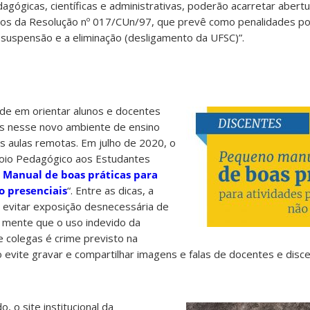
dagógicas, científicas e administrativas, poderão acarretar aber
rmos da Resolução nº 017/CUn/97, que prevê como penalidades po
 suspensão e a eliminação (desligamento da UFSC)”.
de em orientar alunos e docentes
s nesse novo ambiente de ensino
s aulas remotas. Em julho de 2020, o
poio Pedagógico aos Estudantes
Manual de boas práticas para
o presenciais
“. Entre as dicas, a
 evitar exposição desnecessária de
m mente que o uso indevido da
 colegas é crime previsto na
 evite gravar e compartilhar imagens e falas de docentes e discen
, o site institucional da