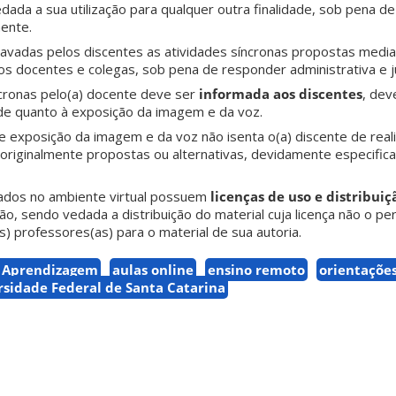
dada a sua utilização para qualquer outra finalidade, sob pena d
mente.
vadas pelos discentes as atividades síncronas propostas medi
s docentes e colegas, sob pena de responder administrativa e j
ncronas pelo(a) docente deve ser
informada aos discentes
, dev
ade quanto à exposição da imagem e da voz.
e exposição da imagem e da voz não isenta o(a) discente de reali
originalmente propostas ou alternativas, devidamente especific
izados no ambiente virtual possuem
licenças de uso e distribuiç
o, sendo vedada a distribuição do material cuja licença não o pe
s) professores(as) para o material de sua autoria.
e Aprendizagem
aulas online
ensino remoto
orientações
rsidade Federal de Santa Catarina