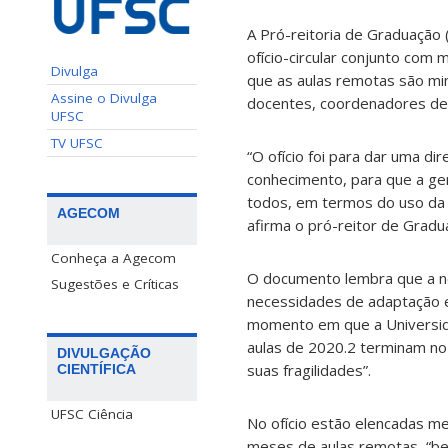
A Pró-reitoria de Graduação 
ofício-circular conjunto com
Divulga
que as aulas remotas são min
Assine o Divulga
docentes, coordenadores de
UFSC
TV UFSC
“O ofício foi para dar uma d
conhecimento, para que a ge
todos, em termos do uso da 
AGECOM
afirma o pró-reitor de Gradu
Conheça a Agecom
O documento lembra que a ne
Sugestões e Críticas
necessidades de adaptação 
momento em que a Universida
aulas de 2020.2 terminam no
DIVULGAÇÃO
suas fragilidades”.
CIENTÍFICA
UFSC Ciência
No ofício estão elencadas m
meses de aulas remotas, “b