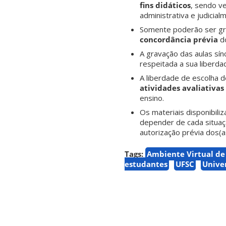
fins didáticos
, sendo ve
administrativa e judicial
Somente poderão ser gra
concordância prévia
do
A gravação das aulas sí
respeitada a sua liberd
A liberdade de escolha d
atividades avaliativas
ensino.
Os materiais disponibil
depender de cada situaçã
autorização prévia dos(a
Tags:
Ambiente Virtual d
estudantes
UFSC
Unive