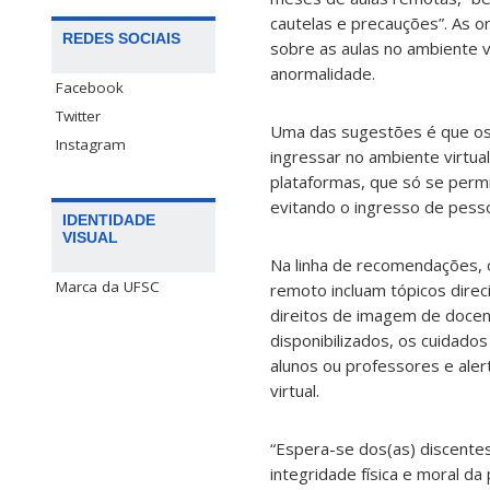
cautelas e precauções”. As o
REDES SOCIAIS
sobre as aulas no ambiente v
anormalidade.
Facebook
Twitter
Uma das sugestões é que os 
Instagram
ingressar no ambiente virtual
plataformas, que só se perm
evitando o
ingresso
de pesso
IDENTIDADE
VISUAL
Na linha de recomendações, o
Marca da UFSC
remoto incluam tópicos dire
direitos de imagem de docent
disponibilizados, os cuidad
alunos ou professores e aler
virtual.
“Espera-se dos(as) discente
integridade física e moral da p